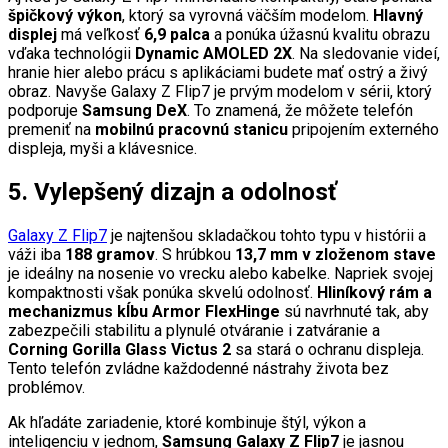
špičkový výkon
, ktorý sa vyrovná väčším modelom.
Hlavný
displej
má veľkosť
6,9 palca
a ponúka úžasnú kvalitu obrazu
vďaka technológii
Dynamic AMOLED 2X
. Na sledovanie videí,
hranie hier alebo prácu s aplikáciami budete mať ostrý a živý
obraz. Navyše Galaxy Z Flip7 je prvým modelom v sérii, ktorý
podporuje
Samsung DeX
. To znamená, že môžete telefón
premeniť na
mobilnú pracovnú stanicu
pripojením externého
displeja, myši a klávesnice.
5. Vylepšený dizajn a odolnosť
Galaxy Z Flip7
je najtenšou skladačkou tohto typu v histórii a
váži iba
188 gramov
. S hrúbkou
13,7 mm v zloženom stave
je ideálny na nosenie vo vrecku alebo kabelke. Napriek svojej
kompaktnosti však ponúka skvelú odolnosť.
Hliníkový rám a
mechanizmus kĺbu Armor FlexHinge
sú navrhnuté tak, aby
zabezpečili stabilitu a plynulé otváranie i zatváranie a
Corning Gorilla Glass Victus 2
sa stará o ochranu displeja.
Tento telefón zvládne každodenné nástrahy života bez
problémov.
Ak hľadáte zariadenie, ktoré kombinuje štýl, výkon a
inteligenciu v jednom,
Samsung Galaxy Z Flip7
je jasnou