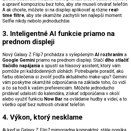
a upraviť kompozíciu bez toho, aby ste museli otvárať telefón.
A ak chcete, môžete si na displeji aplikovať aj rôzne
real-
time filtre
, aby ste okamžite zachytili ten najlepší moment.
Selfie nikdy nebolo jednoduchšie.
3. Inteligentné AI funkcie priamo na
prednom displeji
Nový Galaxy Z Flip7 prichádza s vylepšeným
AI rozhraním
a
Google Gemini
priamo na prednom displeji. Stačí
dlho stlačiť
tlačidlo napájania
a spustí sa hlasový asistent, ktorý vám
pomôže pri každodenných úlohách. Potrebujete poradiť, akú
farbu oblečenia si zvoliť podľa aktuálneho make-upu? Gemini
vám poskytne okamžité odporúčania na základe toho, čo vidí
a čo sa hodí k vašim preferenciám. Môžete jednoducho
pridávať udalosti do kalendára, získať odporúčania v okolí
alebo využiť funkciu
Now Bar
na ovládanie hudby a videí, a to
všetko opäť bez nutnosti otvárať telefón.
4. Výkon, ktorý nesklame
Aj keď je Galaxy Z Flip7 mimoriadne kompaktný, stále ponúka