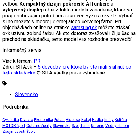
voľbou.
Kompaktný dizajn
,
pokročilé AI funkcie
a
vylepšený displej
robia z tohto modelu zariadenie, ktoré sa
prispôsobí vašim potrebám a zároveň vyzerá skvele. Vybrať
si ho môžete v modrej, čiernej alebo červenej farbe. Pri
objednávkach online na stránke
samsung.sk
môžete získať
exkluzívnu zelenú farbu. Ak ste doteraz zvažovali, či je čas na
prechod na skladačku, tento model vás rozhodne presvedčí.
Informačný servis
Viac k témam:
PR
Zdroj: SITA.sk –
5 dôvodov, pre ktoré by ste mali siahnuť po
tejto skladačke
© SITA Všetky práva vyhradené.
Slovensko
Podrubrika
Cyklistika
Divadlo
Ekonomika
Futbal
Hisense
Hokej
Hudba
Knihy
Kultúra
MOTOR šport
Ostatné športy
Slovensko
Svet
Tenis
Umenie
Vodný slalom
Zaujímavosti
Šport