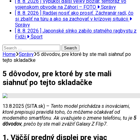
[ 8. 8. 2026 ]
Vypukol ďalší veľký požiar, tentoraz vo
vojenskom obvode na Záhorí – FOTO
Správy
[ 8. 8. 2026 ]
Radšej nosiť ako prosiť. Záchranár radí, čo
si zbaliť na túru a ako sa zachovať v krízovej situácii
Správy
[ 8. 8. 2026 ]
Japonské slnko zabilo statného ragbystu z
Fidži
Šport
Search
for:
Home
Správy
5 dôvodov, pre ktoré by ste mali siahnuť po
tejto skladačke
5 dôvodov, pre ktoré by ste mali
siahnuť po tejto skladačke
13.8.2025 (SITA.sk) –
Tento model prichádza s inováciami,
ktoré prepisujú pravidlá toho, čo môžeme očakávať od
moderného smartfónu. Ak uvažujete o zmene telefónu, tu je
5
dôvodov
, prečo by ste mali zvážiť Galaxy Z Flip7.
1. Väčší predný displej pre viac