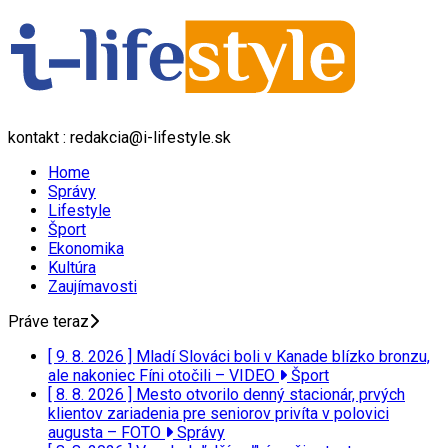
kontakt : redakcia@i-lifestyle.sk
Home
Správy
Lifestyle
Šport
Ekonomika
Kultúra
Zaujímavosti
Práve teraz
[ 9. 8. 2026 ]
Mladí Slováci boli v Kanade blízko bronzu,
ale nakoniec Fíni otočili – VIDEO
Šport
[ 8. 8. 2026 ]
Mesto otvorilo denný stacionár, prvých
klientov zariadenia pre seniorov privíta v polovici
augusta – FOTO
Správy