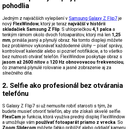
pohodlia
Jedným z najväčších vylepšení v
Samsung Galaxy Z Flip7
je
nový
FlexWindow
, ktorý je teraz
najväčší v histórii
skladačiek Samsung Z Flip
. S uhlopriečkou
4,1 palca
a
tenkým rámom okolo dvoch fotoaparátov, ktorý má len
1,25
mm
, prináša jasný a plynulý obraz. Na tomto displeji môžete
bez problémov vykonávať každodenné úlohy – písať správy,
kontrolovať kalendár alebo si pozrieť notifikácie, a to všetko
bez nutnosti otvárať telefón. FlexWindow poskytuje obraz s
jasom až 2600 nitov
a
120 Hz obnovovacou frekvenciou
,
čo znamená plynulé rolovanie a jasné zobrazenie aj za
slnečného dňa.
2. Selfie ako profesionál bez otvárania
telefónu
S Galaxy Z Flip7 si už nemusíte robiť starosti s tým, že
budete musieť otvoriť telefón, aby ste získali skvelé selfie.
FlexCam
je funkcia, ktorá využíva predný displej FlexWindow
a umožňuje vám
používať fotoaparát priamo z vrecka
. So
Zoom Sliderom
môžete ľahko priblížiť alebo oddialiť kameru