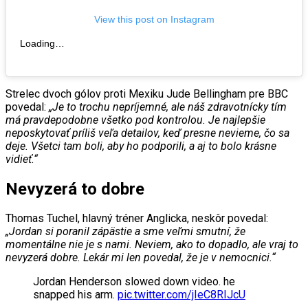
View this post on Instagram
Loading…
Strelec dvoch gólov proti Mexiku Jude Bellingham pre BBC
povedal:
„Je to trochu nepríjemné, ale náš zdravotnícky tím
má pravdepodobne všetko pod kontrolou. Je najlepšie
neposkytovať príliš veľa detailov, keď presne nevieme, čo sa
deje. Všetci tam boli, aby ho podporili, a aj to bolo krásne
vidieť.“
Nevyzerá to dobre
Thomas Tuchel, hlavný tréner Anglicka, neskôr povedal:
„Jordan si poranil zápästie a sme veľmi smutní, že
momentálne nie je s nami. Neviem, ako to dopadlo, ale vraj to
nevyzerá dobre. Lekár mi len povedal, že je v nemocnici.“
Jordan Henderson slowed down video. he
snapped his arm.
pic.twitter.com/jIeC8RIJcU