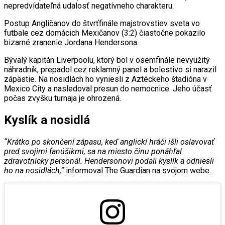
nepredvídateľná udalosť negatívneho charakteru.
Postup Angličanov do štvrťfinále majstrovstiev sveta vo
futbale cez domácich Mexičanov (3:2) čiastočne pokazilo
bizarné zranenie Jordana Hendersona.
Bývalý kapitán Liverpoolu, ktorý bol v osemfinále nevyužitý
náhradník, prepadol cez reklamný panel a bolestivo si narazil
zápästie. Na nosidlách ho vyniesli z Aztéckeho štadióna v
Mexico City a nasledoval presun do nemocnice. Jeho účasť
počas zvyšku turnaja je ohrozená.
Kyslík a nosidlá
“Krátko po skončení zápasu, keď anglickí hráči išli oslavovať
pred svojimi fanúšikmi, sa na miesto činu ponáhľal
zdravotnícky personál. Hendersonovi podali kyslík a odniesli
ho na nosidlách,”
informoval The Guardian na svojom webe.