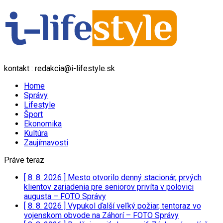
kontakt : redakcia@i-lifestyle.sk
Home
Správy
Lifestyle
Šport
Ekonomika
Kultúra
Zaujímavosti
Práve teraz
[ 8. 8. 2026 ]
Mesto otvorilo denný stacionár, prvých
klientov zariadenia pre seniorov privíta v polovici
augusta – FOTO
Správy
[ 8. 8. 2026 ]
Vypukol ďalší veľký požiar, tentoraz vo
vojenskom obvode na Záhorí – FOTO
Správy