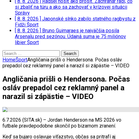
[ 8. 8. 2026 ]
Radšej nosiť ako prosiť. Záchranár radí, čo
si zbaliť na túru a ako sa zachovať v krízovej situácii
Správy
[ 8. 8. 2026 ]
Japonské slnko zabilo statného ragbystu z
Fidži
Šport
[ 8. 8. 2026 ]
Bruno Guimaraes je najväčšia posila
Arsenalu pred sezónou. Údajná suma je 75 miliónov
libier
Šport
Search
for:
Home
Šport
Angličania prišli o Hendersona. Počas osláv
prepadol cez reklamný panel a narazil si zápästie – VIDEO
Angličania prišli o Hendersona. Počas
osláv prepadol cez reklamný panel a
narazil si zápästie – VIDEO
6.7.2026 (SITA.sk) – Jordan Henderson na MS 2026 vo
futbale pravdepodobne skončil po bizarnom zranení.
Keď sa bujaro oslavuje víťazstvo, občas sa pritrafí aj