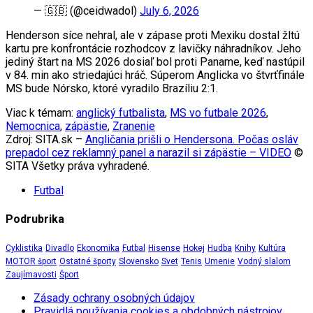
— 🇬🇧 (@ceidwadol)
July 6, 2026
Henderson síce nehral, ale v zápase proti Mexiku dostal žltú
kartu pre konfrontácie rozhodcov z lavičky náhradníkov. Jeho
jediný štart na MS 2026 dosiaľ bol proti Paname, keď nastúpil
v 84. min ako striedajúci hráč. Súperom Anglicka vo štvrťfinále
MS bude Nórsko, ktoré vyradilo Brazíliu 2:1.
Viac k témam:
anglický futbalista
,
MS vo futbale 2026
,
Nemocnica
,
zápästie
,
Zranenie
Zdroj: SITA.sk –
Angličania prišli o Hendersona. Počas osláv
prepadol cez reklamný panel a narazil si zápästie – VIDEO
©
SITA Všetky práva vyhradené.
Futbal
Podrubrika
Cyklistika
Divadlo
Ekonomika
Futbal
Hisense
Hokej
Hudba
Knihy
Kultúra
MOTOR šport
Ostatné športy
Slovensko
Svet
Tenis
Umenie
Vodný slalom
Zaujímavosti
Šport
Zásady ochrany osobných údajov
Pravidlá používania cookies a obdobných nástrojov