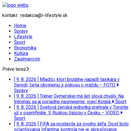
kontakt : redakcia@i-lifestyle.sk
Home
Správy
Lifestyle
Šport
Ekonomika
Kultúra
Zaujímavosti
Práve teraz
[ 9. 8. 2026 ]
Mladíci, ktorí brutálne napadli taxikára v
Seredi, čelia obvineniu z pokusu o vraždu – FOTO
Správy
[ 9. 8. 2026 ]
Tréner Gymerskej má len slová chvály. Na
tréningu sa aj poriadne nasmejeme, vraví Kotala
Šport
[ 9. 8. 2026 ]
Svetová ženská jednotka prehrala v Toronte
už v osemfinále. S Ruskou žijúcou v Česku – VIDEO
Šport
[ 9. 8. 2026 ]
FIFA sa postavila za svojho šéfa. Dosť bolo
očierňovania Infantina, kontrola nie je skresľovanie