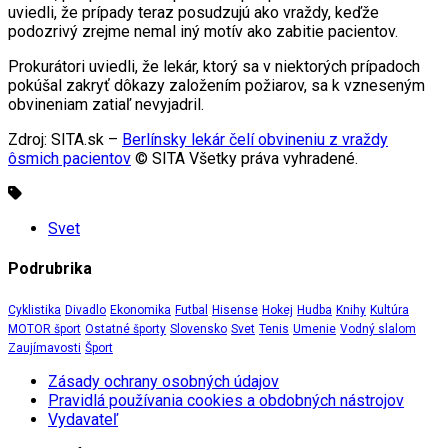
uviedli, že prípady teraz posudzujú ako vraždy, keďže
podozrivý zrejme nemal iný motív ako zabitie pacientov.
Prokurátori uviedli, že lekár, ktorý sa v niektorých prípadoch
pokúšal zakryť dôkazy založením požiarov, sa k vzneseným
obvineniam zatiaľ nevyjadril.
Zdroj: SITA.sk –
Berlínsky lekár čelí obvineniu z vraždy
ôsmich pacientov
© SITA Všetky práva vyhradené.
Svet
Podrubrika
Cyklistika
Divadlo
Ekonomika
Futbal
Hisense
Hokej
Hudba
Knihy
Kultúra
MOTOR šport
Ostatné športy
Slovensko
Svet
Tenis
Umenie
Vodný slalom
Zaujímavosti
Šport
Zásady ochrany osobných údajov
Pravidlá používania cookies a obdobných nástrojov
Vydavateľ