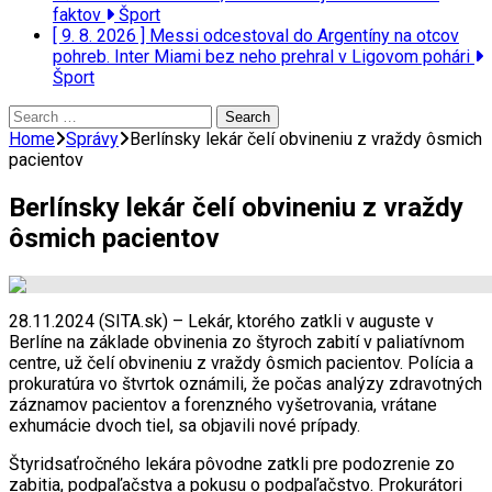
faktov
Šport
[ 9. 8. 2026 ]
Messi odcestoval do Argentíny na otcov
pohreb. Inter Miami bez neho prehral v Ligovom pohári
Šport
Search
for:
Home
Správy
Berlínsky lekár čelí obvineniu z vraždy ôsmich
pacientov
Berlínsky lekár čelí obvineniu z vraždy
ôsmich pacientov
28.11.2024 (SITA.sk) – Lekár, ktorého zatkli v auguste v
Berlíne na základe obvinenia zo štyroch zabití v paliatívnom
centre, už čelí obvineniu z vraždy ôsmich pacientov. Polícia a
prokuratúra vo štvrtok oznámili, že počas analýzy zdravotných
záznamov pacientov a forenzného vyšetrovania, vrátane
exhumácie dvoch tiel, sa objavili nové prípady.
Štyridsaťročného lekára pôvodne zatkli pre podozrenie zo
zabitia, podpaľačstva a pokusu o podpaľačstvo. Prokurátori