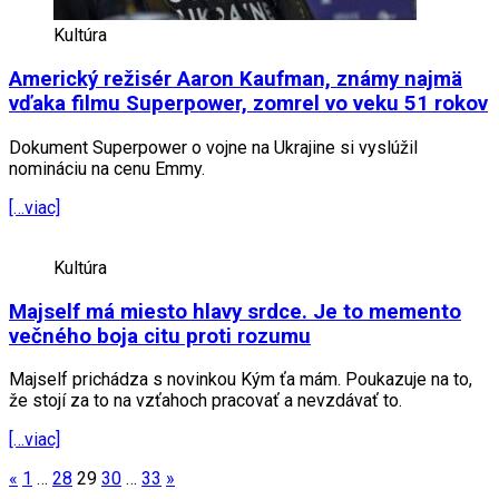
Kultúra
Americký režisér Aaron Kaufman, známy najmä
vďaka filmu Superpower, zomrel vo veku 51 rokov
Dokument Superpower o vojne na Ukrajine si vyslúžil
nomináciu na cenu Emmy.
[…viac]
Kultúra
Majself má miesto hlavy srdce. Je to memento
večného boja citu proti rozumu
Majself prichádza s novinkou Kým ťa mám. Poukazuje na to,
že stojí za to na vzťahoch pracovať a nevzdávať to.
[…viac]
Posts
«
1
…
28
29
30
…
33
»