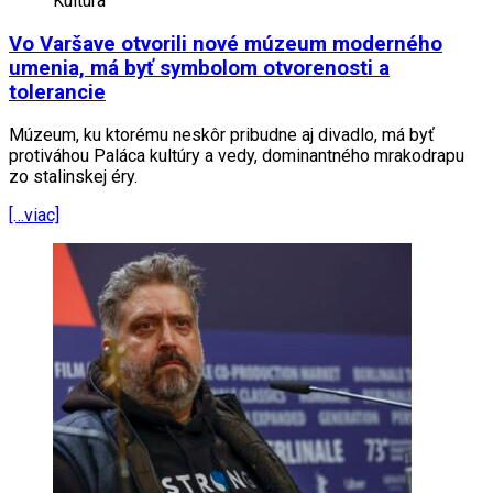
Kultúra
Vo Varšave otvorili nové múzeum moderného
umenia, má byť symbolom otvorenosti a
tolerancie
Múzeum, ku ktorému neskôr pribudne aj divadlo, má byť
protiváhou Paláca kultúry a vedy, dominantného mrakodrapu
zo stalinskej éry.
[…viac]