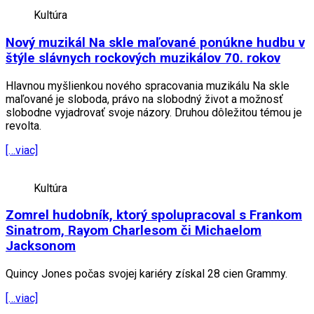
Kultúra
Nový muzikál Na skle maľované ponúkne hudbu v
štýle slávnych rockových muzikálov 70. rokov
Hlavnou myšlienkou nového spracovania muzikálu Na skle
maľované je sloboda, právo na slobodný život a možnosť
slobodne vyjadrovať svoje názory. Druhou dôležitou témou je
revolta.
[…viac]
Kultúra
Zomrel hudobník, ktorý spolupracoval s Frankom
Sinatrom, Rayom Charlesom či Michaelom
Jacksonom
Quincy Jones počas svojej kariéry získal 28 cien Grammy.
[…viac]