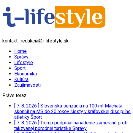
kontakt : redakcia@i-lifestyle.sk
Home
Správy
Lifestyle
Šport
Ekonomika
Kultúra
Zaujímavosti
Práve teraz
[ 7. 8. 2026 ]
Slovenská senzácia na 100 m! Machata
skončil na MS do 20 rokov šiesty v kráľovskej disciplíne
atletiky
Šport
[ 7. 8. 2026 ]
Trump podpísal nariadenie zamerané proti
takzvanej pôrodnej turistike
Správy