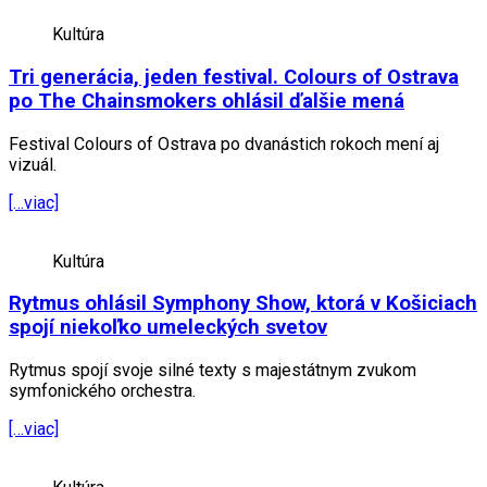
Kultúra
Tri generácia, jeden festival. Colours of Ostrava
po The Chainsmokers ohlásil ďalšie mená
Festival Colours of Ostrava po dvanástich rokoch mení aj
vizuál.
[…viac]
Kultúra
Rytmus ohlásil Symphony Show, ktorá v Košiciach
spojí niekoľko umeleckých svetov
Rytmus spojí svoje silné texty s majestátnym zvukom
symfonického orchestra.
[…viac]