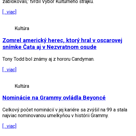
zablokovali,“ tvrdil Výbor Kultúrneho štrajku.
[…viac]
Kultúra
Zomrel americký herec, ktorý hral v oscarovej
snímke Čata aj v Nezvratnom osude
Tony Todd bol známy aj z hororu Candyman.
[…viac]
Kultúra
Nominácie na Grammy ovládla Beyoncé
Celkový počet nominácií v jej kariére sa zvýšil na 99 a stala
najviac nominovanou umelkyňou v histórii Grammy.
[…viac]