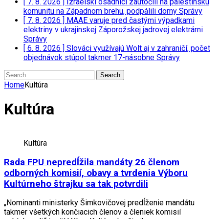
[ 7. 8. 2026 ]
Izraelskí osadníci zaútočili na palestínsku
komunitu na Západnom brehu, podpálili domy
Správy
[ 7. 8. 2026 ]
MAAE varuje pred častými výpadkami
elektriny v ukrajinskej Záporožskej jadrovej elektrárni
Správy
[ 6. 8. 2026 ]
Slováci využívajú Wolt aj v zahraničí, počet
objednávok stúpol takmer 17-násobne
Správy
Search
for:
Home
Kultúra
Kultúra
Kultúra
Rada FPU nepredĺžila mandáty 26 členom
odborných komisií, obavy a tvrdenia Výboru
Kultúrneho štrajku sa tak potvrdili
„Nominanti ministerky Šimkovičovej predĺženie mandátu
takmer všetkých končiacich členov a členiek komisií