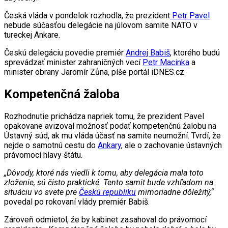
Česká vláda v pondelok rozhodla, že prezident
Petr Pavel
nebude súčasťou delegácie na júlovom samite NATO v
tureckej Ankare.
Českú delegáciu povedie premiér
Andrej Babiš
, ktorého budú
sprevádzať minister zahraničných vecí
Petr Macinka
a
minister obrany Jaromír Zůna, píše portál iDNES.cz.
Kompetenčná žaloba
Rozhodnutie prichádza napriek tomu, že prezident Pavel
opakovane avizoval možnosť podať kompetenčnú žalobu na
Ústavný súd, ak mu vláda účasť na samite neumožní. Tvrdí, že
nejde o samotnú cestu do
Ankary
, ale o zachovanie ústavných
právomocí hlavy štátu.
„Dôvody, ktoré nás viedli k tomu, aby delegácia mala toto
zloženie, sú čisto praktické. Tento samit bude vzhľadom na
situáciu vo svete pre
Českú republiku
mimoriadne dôležitý,“
povedal po rokovaní vlády premiér Babiš.
Zároveň odmietol, že by kabinet zasahoval do právomocí