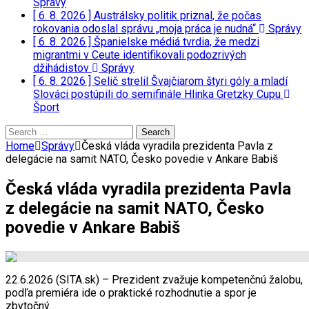
Správy
[ 6. 8. 2026 ]
Austrálsky politik priznal, že počas
rokovania odoslal správu „moja práca je nudná“
Správy
[ 6. 8. 2026 ]
Španielske médiá tvrdia, že medzi
migrantmi v Ceute identifikovali podozrivých
džihádistov
Správy
[ 6. 8. 2026 ]
Selič strelil Švajčiarom štyri góly a mladí
Slováci postúpili do semifinále Hlinka Gretzky Cupu
Šport
Search
for:
Home
Správy
Česká vláda vyradila prezidenta Pavla z
delegácie na samit NATO, Česko povedie v Ankare Babiš
Česká vláda vyradila prezidenta Pavla
z delegácie na samit NATO, Česko
povedie v Ankare Babiš
22.6.2026 (SITA.sk) – Prezident zvažuje kompetenčnú žalobu,
podľa premiéra ide o praktické rozhodnutie a spor je
zbytočný.