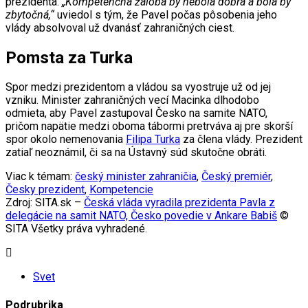
prezidenta.
„Kompetenčná žaloba by nebola dobrá a bola by
zbytočná,“
uviedol s tým, že Pavel počas pôsobenia jeho
vlády absolvoval už dvanásť zahraničných ciest.
Pomsta za Turka
Spor medzi prezidentom a vládou sa vyostruje už od jej
vzniku. Minister zahraničných vecí Macinka dlhodobo
odmieta, aby Pavel zastupoval Česko na samite NATO,
pričom napätie medzi oboma tábormi pretrváva aj pre skorší
spor okolo nemenovania
Filipa Turka
za člena vlády. Prezident
zatiaľ neoznámil, či sa na Ústavný súd skutočne obráti.
Viac k témam:
český minister zahraničia
,
Český premiér
,
Česky prezident
,
Kompetencie
Zdroj: SITA.sk –
Česká vláda vyradila prezidenta Pavla z
delegácie na samit NATO, Česko povedie v Ankare Babiš
©
SITA Všetky práva vyhradené.
Svet
Podrubrika