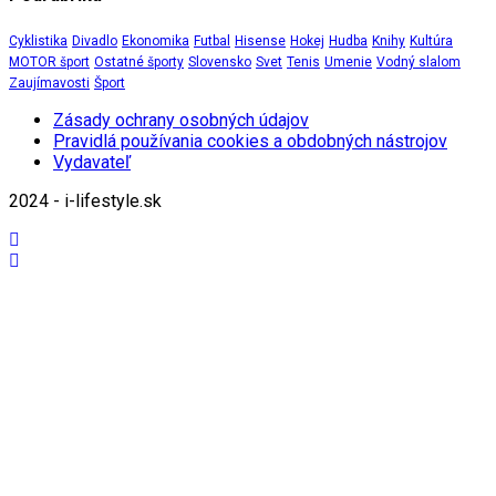
Cyklistika
Divadlo
Ekonomika
Futbal
Hisense
Hokej
Hudba
Knihy
Kultúra
MOTOR šport
Ostatné športy
Slovensko
Svet
Tenis
Umenie
Vodný slalom
Zaujímavosti
Šport
Zásady ochrany osobných údajov
Pravidlá používania cookies a obdobných nástrojov
Vydavateľ
2024 - i-lifestyle.sk