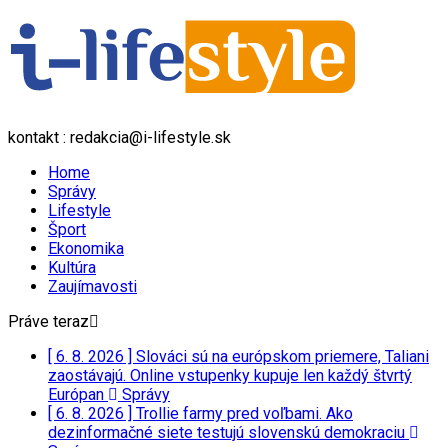
kontakt : redakcia@i-lifestyle.sk
Home
Správy
Lifestyle
Šport
Ekonomika
Kultúra
Zaujímavosti
Práve teraz
[ 6. 8. 2026 ]
Slováci sú na európskom priemere, Taliani
zaostávajú. Online vstupenky kupuje len každý štvrtý
Európan
Správy
[ 6. 8. 2026 ]
Trollie farmy pred voľbami. Ako
dezinformačné siete testujú slovenskú demokraciu