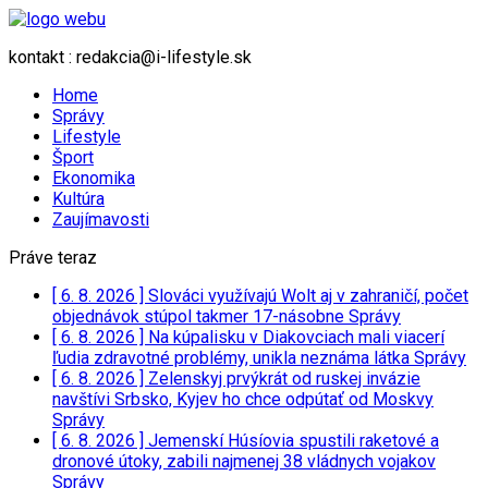
kontakt : redakcia@i-lifestyle.sk
Home
Správy
Lifestyle
Šport
Ekonomika
Kultúra
Zaujímavosti
Práve teraz
[ 6. 8. 2026 ]
Slováci využívajú Wolt aj v zahraničí, počet
objednávok stúpol takmer 17-násobne
Správy
[ 6. 8. 2026 ]
Na kúpalisku v Diakovciach mali viacerí
ľudia zdravotné problémy, unikla neznáma látka
Správy
[ 6. 8. 2026 ]
Zelenskyj prvýkrát od ruskej invázie
navštívi Srbsko, Kyjev ho chce odpútať od Moskvy
Správy
[ 6. 8. 2026 ]
Jemenskí Húsíovia spustili raketové a
dronové útoky, zabili najmenej 38 vládnych vojakov
Správy