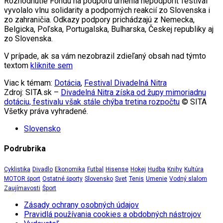
Rozhodnutie Fondu na podporu umenia nepodporiť festival
vyvolalo vlnu solidarity a podporných reakcií zo Slovenska i
zo zahraničia. Odkazy podpory prichádzajú z Nemecka,
Belgicka, Poľska, Portugalska, Bulharska, Českej republiky aj
zo Slovenska.
V prípade, ak sa vám nezobrazil zdieľaný obsah nad týmto
textom
kliknite sem
Viac k témam:
Dotácia
,
Festival Divadelná Nitra
Zdroj: SITA.sk –
Divadelná Nitra získa od župy mimoriadnu
dotáciu, festivalu však stále chýba tretina rozpočtu
© SITA
Všetky práva vyhradené.
Slovensko
Podrubrika
Cyklistika
Divadlo
Ekonomika
Futbal
Hisense
Hokej
Hudba
Knihy
Kultúra
MOTOR šport
Ostatné športy
Slovensko
Svet
Tenis
Umenie
Vodný slalom
Zaujímavosti
Šport
Zásady ochrany osobných údajov
Pravidlá používania cookies a obdobných nástrojov