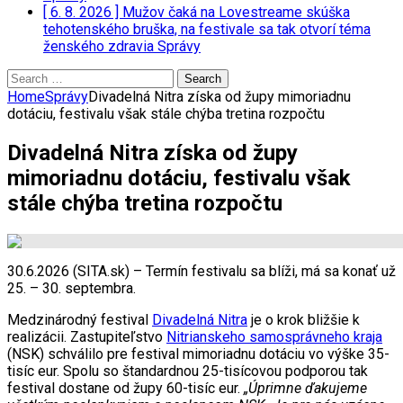
[ 6. 8. 2026 ]
Mužov čaká na Lovestreame skúška
tehotenského bruška, na festivale sa tak otvorí téma
ženského zdravia
Správy
Search
for:
Home
Správy
Divadelná Nitra získa od župy mimoriadnu
dotáciu, festivalu však stále chýba tretina rozpočtu
Divadelná Nitra získa od župy
mimoriadnu dotáciu, festivalu však
stále chýba tretina rozpočtu
30.6.2026 (SITA.sk) – Termín festivalu sa blíži, má sa konať už
25. – 30. septembra.
Medzinárodný festival
Divadelná Nitra
je o krok bližšie k
realizácii. Zastupiteľstvo
Nitrianskeho samosprávneho kraja
(NSK) schválilo pre festival mimoriadnu dotáciu vo výške 35-
tisíc eur. Spolu so štandardnou 25-tisícovou podporou tak
festival dostane od župy 60-tisíc eur.
„Úprimne ďakujeme