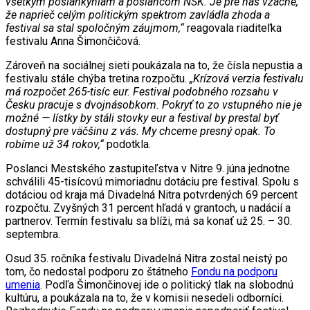
všetkým poslankyniam a poslancom NSK. Je pre nás vzácne,
že naprieč celým politickým spektrom zavládla zhoda a
festival sa stal spoločným záujmom,“
reagovala riaditeľka
festivalu Anna Šimončičová.
Zároveň na sociálnej sieti poukázala na to, že čísla nepustia a
festivalu stále chýba tretina rozpočtu.
„Krízová verzia festivalu
má rozpočet 265-tisíc eur. Festival podobného rozsahu v
Česku pracuje s dvojnásobkom. Pokryť to zo vstupného nie je
možné — lístky by stáli stovky eur a festival by prestal byť
dostupný pre väčšinu z vás. My chceme presný opak. To
robíme už 34 rokov,“
podotkla.
Poslanci Mestského zastupiteľstva v Nitre 9. júna jednotne
schválili 45-tisícovú mimoriadnu dotáciu pre festival. Spolu s
dotáciou od kraja má Divadelná Nitra potvrdených 69 percent
rozpočtu. Zvyšných 31 percent hľadá v grantoch, u nadácií a
partnerov. Termín festivalu sa blíži, má sa konať už 25. – 30.
septembra.
Osud 35. ročníka festivalu Divadelná Nitra zostal neistý po
tom, čo nedostal podporu zo štátneho
Fondu na podporu
umenia
. Podľa Šimončinovej ide o politický tlak na slobodnú
kultúru, a poukázala na to, že v komisii nesedeli odborníci.