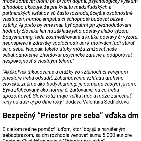
môže zohrávať úlohu pri prvom dojme, psychologický výskum
dlhodobo ukazuje, že pre kvalitu medziľudských a
partnerských vzťahov sú často rozhodujúcejšie osobnostné
vlastnosti, humor, empatia či schopnosť budovať blízke
vzťahy. Aj preto by sme mali byť opatrní pri zjednodušovaní
hodnoty človeka len na základe jeho postavy alebo výzoru.
Bodyshaming, teda zosmiešňovane a kritika postavy či výzoru,
neprispieva k zdravšej spoločnosti ani k motivácii ľudí starať
sa o seba. Naopak, takéto útoky môžu znižovať naše
sebahodnotenie, zhoršovať psychické zdravie a podporovať
nespokojnosť s vlastným telom.”
“Akékoľvek šikanovanie a urážky vo vzťahoch či verejnom
priestore treba odsúdiť. Zahanbovanie vzhľadu druhého
človeka, známe ako bodyshaming, je pomerne častým javom.
Býva zľahčovaný ako norma či žartovanie, na čo treba
upozorňovať. Slová totiž majú veľkú moc a môžu zanechať
rany na duši aj po dlhé roky,”
dodáva Valentína Sedileková.
Bezpečný “Priestor pre seba” vďaka dm
S cieľom reálne pomôcť ľuďom, ktorí bojujú s narušeným
sebaobrazom, sa dm rozhodla venovať sumu 5 000 eur pre