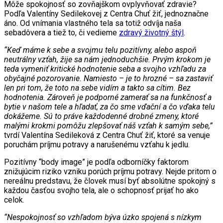
Môže spokojnosť so zovňajškom ovplyvňovať zdravie?
Podľa Valentíny Sedilekovej z Centra Chuť žiť, jednoznačne
áno. Od vnímania vlastného tela sa totiž odvíja naša
sebadôvera a tiež to, či vedieme
zdravý životný štýl
.
“Keď máme k sebe a svojmu telu pozitívny, alebo aspoň
neutrálny vzťah, žije sa nám jednoduchšie. Prvým krokom je
teda vymeniť kritické hodnotenie seba a svojho vzhľadu za
obyčajné pozorovanie. Namiesto – je to hrozné – sa zastaviť
len pri tom, že toto na sebe vidím a takto sa cítim. Bez
hodnotenia. Zároveň je podporné zamerať sa na funkčnosť a
bytie v našom tele a hľadať, za čo sme vďační a čo vďaka telu
dokážeme. Sú to práve každodenné drobné zmeny, ktoré
malými krokmi pomôžu zlepšovať náš vzťah k samým sebe,”
tvrdí Valentína Sedileková z Centra Chuť žiť, ktoré sa venuje
poruchám príjmu potravy a narušenému vzťahu k jedlu.
Pozitívny “body image” je podľa odborníčky faktorom
znižujúcim riziko vzniku porúch príjmu potravy. Nejde pritom o
nereálnu predstavu, že človek musí byť absolútne spokojný s
každou časťou svojho tela, ale o schopnosť prijať ho ako
celok.
“Nespokojnosť so vzhľadom býva úzko spojená s nízkym