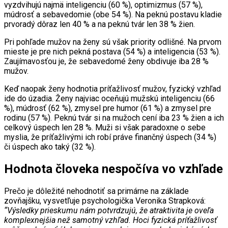
vyzdvihujú najmä inteligenciu (60 %), optimizmus (57 %),
múdrosť a sebavedomie (obe 54 %). Na peknú postavu kladie
prvoradý dôraz len 40 % a na peknú tvár len 38 % žien.
Pri pohľade mužov na ženy sú však priority odlišné. Na prvom
mieste je pre nich pekná postava (54 %) a inteligencia (53 %).
Zaujímavosťou je, že sebavedomé ženy obdivuje iba 28 %
mužov.
Keď naopak ženy hodnotia príťažlivosť mužov, fyzický vzhľad
ide do úzadia. Ženy najviac oceňujú mužskú inteligenciu (66
%), múdrosť (62 %), zmysel pre humor (61 %) a zmysel pre
rodinu (57 %). Peknú tvár si na mužoch cení iba 23 % žien a ich
celkový úspech len 28 %. Muži si však paradoxne o sebe
myslia, že príťažlivými ich robí práve finančný úspech (34 %)
či úspech ako taký (32 %).
Hodnota človeka nespočíva vo vzhľade
Prečo je dôležité nehodnotiť sa primárne na základe
zovňajšku, vysvetľuje psychologička Veronika Strapková:
“Výsledky prieskumu nám potvrdzujú, že atraktivita je oveľa
komplexnejšia než samotný vzhľad. Hoci fyzická príťažlivosť