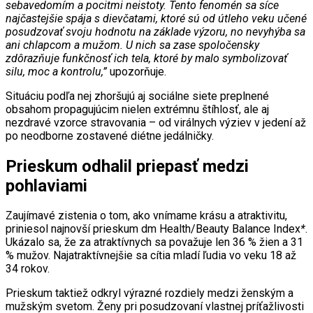
sebavedomím a pocitmi neistoty. Tento fenomén sa síce
najčastejšie spája s dievčatami, ktoré sú od útleho veku učené
posudzovať svoju hodnotu na základe výzoru, no nevyhýba sa
ani chlapcom a mužom. U nich sa zase spoločensky
zdôrazňuje funkčnosť ich tela, ktoré by malo symbolizovať
silu, moc a kontrolu,”
upozorňuje.
Situáciu podľa nej zhoršujú aj sociálne siete preplnené
obsahom propagujúcim nielen extrémnu štíhlosť, ale aj
nezdravé vzorce stravovania – od virálnych výziev v jedení až
po neodborne zostavené diétne jedálničky.
Prieskum odhalil priepasť medzi
pohlaviami
Zaujímavé zistenia o tom, ako vnímame krásu a atraktivitu,
priniesol najnovší prieskum dm Health/Beauty Balance Index
*
.
Ukázalo sa, že za atraktívnych sa považuje len 36 % žien a 31
% mužov. Najatraktívnejšie sa cítia mladí ľudia vo veku 18 až
34 rokov.
Prieskum taktiež odkryl výrazné rozdiely medzi ženským a
mužským svetom. Ženy pri posudzovaní vlastnej príťažlivosti