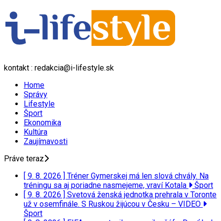
kontakt : redakcia@i-lifestyle.sk
Home
Správy
Lifestyle
Šport
Ekonomika
Kultúra
Zaujímavosti
Práve teraz
[ 9. 8. 2026 ]
Tréner Gymerskej má len slová chvály. Na
tréningu sa aj poriadne nasmejeme, vraví Kotala
Šport
[ 9. 8. 2026 ]
Svetová ženská jednotka prehrala v Toronte
už v osemfinále. S Ruskou žijúcou v Česku – VIDEO
Šport