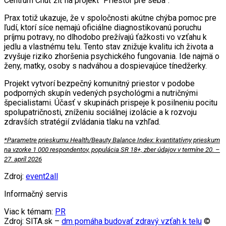
Centrum Chuť žiť na projekt “Priestor pre seba”.
Prax totiž ukazuje, že v spoločnosti akútne chýba pomoc pre
ľudí, ktorí síce nemajú oficiálne diagnostikovanú poruchu
príjmu potravy, no dlhodobo prežívajú ťažkosti vo vzťahu k
jedlu a vlastnému telu. Tento stav znižuje kvalitu ich života a
zvyšuje riziko zhoršenia psychického fungovania. Ide najmä o
ženy, matky, osoby s nadváhou a dospievajúce tínedžerky.
Projekt vytvorí bezpečný komunitný priestor v podobe
podporných skupín vedených psychológmi a nutričnými
špecialistami. Účasť v skupinách prispeje k posilneniu pocitu
spolupatričnosti, zníženiu sociálnej izolácie a k rozvoju
zdravších stratégií zvládania tlaku na vzhľad.
*Parametre prieskumu Health/Beauty Balance Index: kvantitatívny prieskum
na vzorke 1 000 respondentov, populácia SR 18+, zber údajov v termíne 20. –
27. apríl 2026
Zdroj:
event2all
Informačný servis
Viac k témam:
PR
Zdroj: SITA.sk –
dm pomáha budovať zdravý vzťah k telu
©