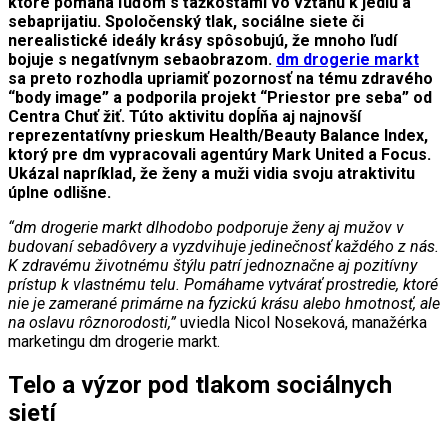
ktoré pomáha ľuďom s ťažkosťami vo vzťahu k jedlu a
sebaprijatiu. Spoločenský tlak, sociálne siete či
nerealistické ideály krásy spôsobujú, že mnoho ľudí
bojuje s negatívnym sebaobrazom.
dm drogerie markt
sa preto rozhodla upriamiť pozornosť na tému zdravého
“body image” a podporila projekt “Priestor pre seba” od
Centra Chuť žiť. Túto aktivitu dopĺňa aj najnovší
reprezentatívny prieskum Health/Beauty Balance Index,
ktorý pre dm vypracovali agentúry Mark United a Focus.
Ukázal napríklad, že ženy a muži vidia svoju atraktivitu
úplne odlišne.
“dm drogerie markt dlhodobo podporuje ženy aj mužov v
budovaní sebadôvery a vyzdvihuje jedinečnosť každého z nás.
K zdravému životnému štýlu patrí jednoznačne aj pozitívny
prístup k vlastnému telu. Pomáhame vytvárať prostredie, ktoré
nie je zamerané primárne na fyzickú krásu alebo hmotnosť, ale
na oslavu rôznorodosti,”
uviedla Nicol Noseková, manažérka
marketingu dm drogerie markt.
Telo a výzor pod tlakom sociálnych
sietí