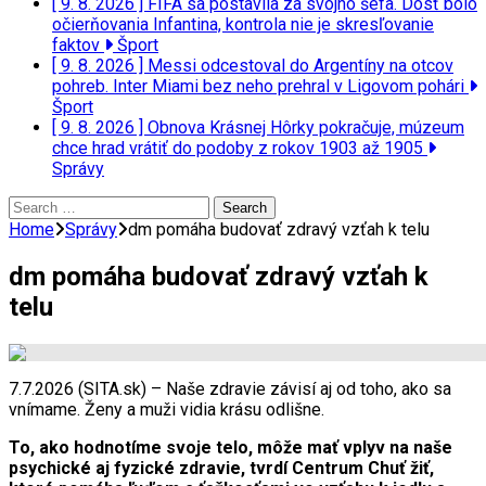
[ 9. 8. 2026 ]
FIFA sa postavila za svojho šéfa. Dosť bolo
očierňovania Infantina, kontrola nie je skresľovanie
faktov
Šport
[ 9. 8. 2026 ]
Messi odcestoval do Argentíny na otcov
pohreb. Inter Miami bez neho prehral v Ligovom pohári
Šport
[ 9. 8. 2026 ]
Obnova Krásnej Hôrky pokračuje, múzeum
chce hrad vrátiť do podoby z rokov 1903 až 1905
Správy
Search
for:
Home
Správy
dm pomáha budovať zdravý vzťah k telu
dm pomáha budovať zdravý vzťah k
telu
7.7.2026 (SITA.sk) – Naše zdravie závisí aj od toho, ako sa
vnímame. Ženy a muži vidia krásu odlišne.
To, ako hodnotíme svoje telo, môže mať vplyv na naše
psychické aj fyzické zdravie, tvrdí Centrum Chuť žiť,