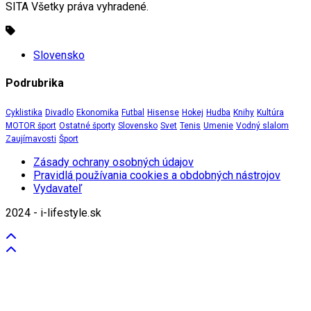
SITA Všetky práva vyhradené.
Slovensko
Podrubrika
Cyklistika
Divadlo
Ekonomika
Futbal
Hisense
Hokej
Hudba
Knihy
Kultúra
MOTOR šport
Ostatné športy
Slovensko
Svet
Tenis
Umenie
Vodný slalom
Zaujímavosti
Šport
Zásady ochrany osobných údajov
Pravidlá používania cookies a obdobných nástrojov
Vydavateľ
2024 - i-lifestyle.sk