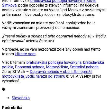
Ako informovala
bratislavská policajná hovorkyňa
Silvia
Šimková
, podľa doposiaľ zistených informácií na účelovej
ceste v zákrute v smere na Vysokú pri Morave z nezistených
príčin narazili dve osoby idúce na motocykli do stromu.
Vodič zraneniam na mieste podľahol, spolujazdec bol s
vážnymi zraneniami prevezený do nemocnice.
„Presné príčiny a okolnosti tejto dopravnej nehody sú v štádiu
vyšetrovania,”
uviedla Šimková.
V prípade, ak sa vám nezobrazil zdieľaný obsah nad týmto
textom
kliknite sem
Viac k témam:
bratislavská policajná hovorkyňa
,
bratislavská
polícia
,
Dopravná nehoda
,
Motocyklista
,
Smrteľná nehoda
Zdroj: SITA.sk –
Dopravnú nehodu v obci Láb neprežil
motocyklista, vodič narazil do stromu
© SITA Všetky práva
vyhradené.
Slovensko
Podrubrika