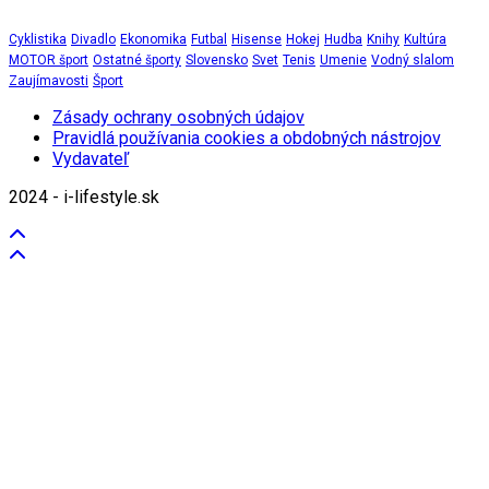
Cyklistika
Divadlo
Ekonomika
Futbal
Hisense
Hokej
Hudba
Knihy
Kultúra
MOTOR šport
Ostatné športy
Slovensko
Svet
Tenis
Umenie
Vodný slalom
Zaujímavosti
Šport
Zásady ochrany osobných údajov
Pravidlá používania cookies a obdobných nástrojov
Vydavateľ
2024 - i-lifestyle.sk