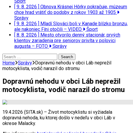
Šport
[ 9. 8. 2026 ]
Obnova Krásnej Hôrky pokračuje, múzeum
chce hrad vrátiť do podoby z rokov 1903 až 1905
Správy
[ 9. 8. 2026 ]
Mladí Slováci boli v Kanade blízko bronzu,
ale nakoniec Fíni otočili – VIDEO
Šport
[ 8. 8. 2026 ]
Mesto otvorilo denný stacionár, prvých
klientov zariadenia pre seniorov privíta v polovici
augusta – FOTO
Správy
Search
for:
Home
Správy
Dopravnú nehodu v obci Láb neprežil
motocyklista, vodič narazil do stromu
Dopravnú nehodu v obci Láb neprežil
motocyklista, vodič narazil do stromu
19.4.2026 (SITA.sk) – Život motocyklistu si vyžiadala
dopravná nehoda, ku ktorej došlo v nedeľu v obci Láb v
okrese Malacky.