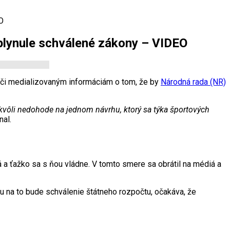
O
 plynule schválené zákony – VIDEO
či medializovaným informáciám o tom, že by
Národná rada (NR)
 kvôli nedohode na jednom návrhu, ktorý sa týka športových
nal.
ná a ťažko sa s ňou vládne. V tomto smere sa obrátil na médiá a
ou na to bude schválenie štátneho rozpočtu, očakáva, že