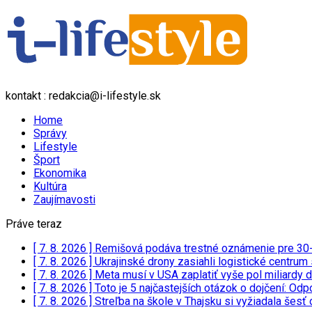
kontakt : redakcia@i-lifestyle.sk
Home
Správy
Lifestyle
Šport
Ekonomika
Kultúra
Zaujímavosti
Práve teraz
[ 7. 8. 2026 ]
Remišová podáva trestné oznámenie pre 30-
[ 7. 8. 2026 ]
Ukrajinské drony zasiahli logistické centru
[ 7. 8. 2026 ]
Meta musí v USA zaplatiť vyše pol miliardy 
[ 7. 8. 2026 ]
Toto je 5 najčastejších otázok o dojčení: 
[ 7. 8. 2026 ]
Streľba na škole v Thajsku si vyžiadala šesť