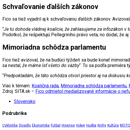
Schvaľovanie ďalších zákonov
Fico sa tiež vyjadril aj k schvaľovaniu ďalších zákonov. Avizova
“
Je tu dohoda vládnej koalície, že zahlasujeme za infozákon v
Podotkol, že rešpektujú Pellegriniho právo veta, no dodal, že aj
Mimoriadna schôdza parlamentu
Fico tiež avizoval, že na budúci týždeň sa bude konať mimoriad
sa nestal, že máme ísť všetci do väzby
“. To sa podľa premiéra t
“
Predpokladám, že táto schôdza otvorí priestor aj na diskusiu ku
Viac k témam:
Koaličná rada
,
Mimoriadna schôdza parlamentu
,
Zdroj: SITA.sk –
Fico odmietol medializované informácie o nef
Slovensko
Podrubrika
Cyklistika
Divadlo
Ekonomika
Futbal
Hisense
Hokej
Hudba
Knihy
Kultúra
MOTOR