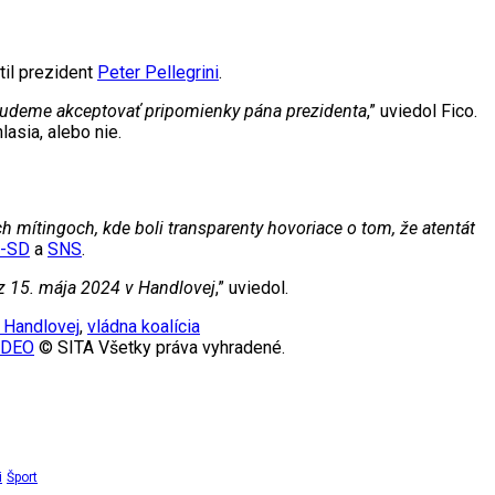
til prezident
Peter Pellegrini
.
nebudeme akceptovať pripomienky pána prezidenta
,” uviedol Fico.
lasia, alebo nie.
h mítingoch, kde boli transparenty hovoriace o tom, že atentát
s-SD
a
SNS
.
z 15. mája 2024 v Handlovej
,” uviedol.
v Handlovej
,
vládna koalícia
VIDEO
© SITA Všetky práva vyhradené.
i
Šport