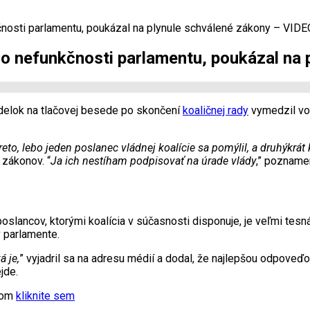
čnosti parlamentu, poukázal na plynule schválené zákony – VIDE
 o nefunkčnosti parlamentu, poukázal na
ndelok na tlačovej besede po skončení
koaličnej rady
vymedzil vo
to, lebo jeden poslanec vládnej koalície sa pomýlil, a druhýkrát
 zákonov. “
Ja ich nestíham podpisovať na úrade vlády
,” pozname
poslancov, ktorými koalícia v súčasnosti disponuje, je veľmi tes
v parlamente.
á je,
” vyjadril sa na adresu médií a dodal, že najlepšou odpoveď
jde.
xtom
kliknite sem