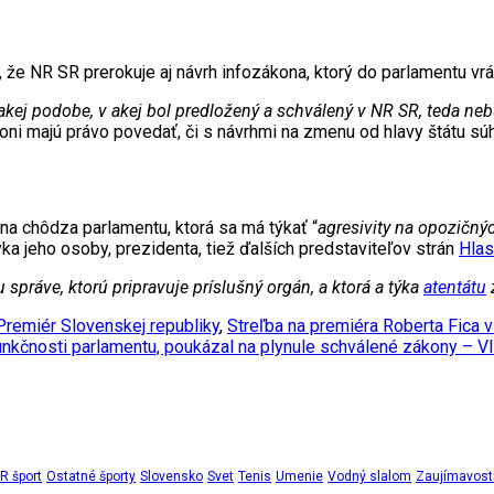
l, že NR SR prerokuje aj návrh infozákona, ktorý do parlamentu vrá
 takej podobe, v akej bol predložený a schválený v NR SR, teda 
 oni majú právo povedať, či s návrhmi na zmenu od hlavy štátu súh
na chôdza parlamentu, ktorá sa má týkať “
agresivity na opozičnýc
ýka jeho osoby, prezidenta, tiež ďalších predstaviteľov strán
Hla
 správe, ktorú pripravuje príslušný orgán, a ktorá a týka
atentátu
Premiér Slovenskej republiky
,
Streľba na premiéra Roberta Fica 
unkčnosti parlamentu, poukázal na plynule schválené zákony – 
 šport
Ostatné športy
Slovensko
Svet
Tenis
Umenie
Vodný slalom
Zaujímavost