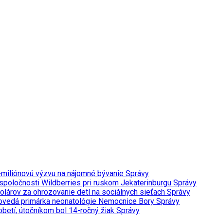
miliónovú výzvu na nájomné bývanie
Správy
m spoločnosti Wildberries pri ruskom Jekaterinburgu
Správy
dolárov za ohrozovanie detí na sociálnych sieťach
Správy
Odpovedá primárka neonatológie Nemocnice Bory
Správy
 obetí, útočníkom bol 14-ročný žiak
Správy