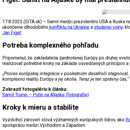
17.8.2025 (SITA.sk) – Samit medzi prezidentmi USA a Ruska na 
ukončenie dlhodobého
konfliktu na Ukrajine
a
studenej vojny
, k
Ján Figeľ
.
Potreba komplexného pohľadu
Pripomenul, že zakladatelia zjednotenej Európy po druhej svetov
realizovať potrebné kroky na základe osvedčených princípov a 
„Proces európskej integrácie v poslednom desaťročí stagnoval,
komplexnú realitu Európy a jej okolia. Teraz je ten správny čas,“
Zobraziť fotogalériu k článku:
Samit Trump – Putin na Aljaške (fotografie)
Kroky k mieru a stabilite
Vyzdvihol zároveň slová významných európskych lídrov, ako
R
spoluprácu medzi Východom a Západom.