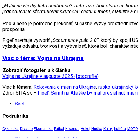
„Mýlili sa všetky tieto osobnosti? Tieto vízie boli otvorene k
jednoduchšie sformulovať skutočnú cestu k mieru, stabilite a b
Podľa neho je potrebné prekonať súčasné výzvy prostredníctvom
prosperita.
Figeľ navrhuje vytvoriť
„Schumanov plán 2.0“
, ktorý by spojil 
vyžaduje odvahu, tvorivosť a vytrvalosť, ktoré boli charakteristi
Viac o téme: Vojna na Ukrajine
Zobraziť fotogalériu k článku:
Vojna na Ukrajine v auguste 2025 (fotografie)
Viac k témam:
Rokovania o mieri na Ukrajine
,
rusko-ukrajinský ko
Zdroj: SITA.sk –
Figeľ: Samit na Aljaške by mal presiahnuť mier 
Svet
Podrubrika
Cyklistika
Divadlo
Ekonomika
Futbal
Hisense
Hokej
Hudba
Knihy
Kultúra
MOTOR