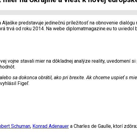
Aljaške predstavuje jedinečnú príležitosť na obnovenie dialógu 
torá trvá od roku 2014. Na webe diplomatmagazine.eu to uviedol
ej vojne stavali mier na dôkladnej analýze reality, uvedomení si
hodnôt.
 alebo sa dokonca obrátil, ako pri brexite. Ak chceme uspieť s m
vyhlásil Figeľ.
obert Schuman
,
Konrad Adenauer
a Charles de Gaulle, ktorí zdôra