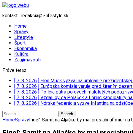
kontakt : redakcia@i-lifestyle.sk
Home
Správy
Lifestyle
Šport
Ekonomika
Kultúra
Zaujímavosti
Práve teraz
[ 7. 8. 2026 ]
Elon Musk vyzval na umlčanie prezidentskej
[ 7. 8. 2026 ]
Európska komisia varuje pred šírením dezerti
[ 7. 8. 2026 ]
Polícia pátra po dvoch maloletých podozrivý
[ 7. 8. 2026 ]
Vzdali by sa Polaček a Lörinc kandidatúry n
[ 7. 8. 2026 ]
Nórska federácia vyzve Infantina na odstúp
Search
for:
Home
Správy
Figeľ: Samit na Aljaške by mal presiahnuť mier na 
Figeľ: Samit na Aljaške by mal presiahnu