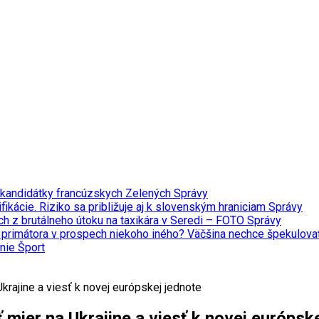
 kandidátky francúzskych Zelených
Správy
fikácie. Riziko sa približuje aj k slovenským hraniciam
Správy
ch z brutálneho útoku na taxikára v Seredi – FOTO
Správy
a primátora v prospech niekoho iného? Väčšina nechce špekulov
enie
Šport
Ukrajine a viesť k novej európskej jednote
ť mier na Ukrajine a viesť k novej európsk