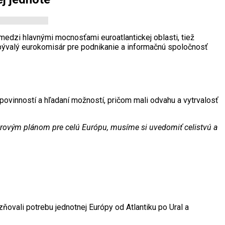
medzi hlavnými mocnosťami euroatlantickej oblasti, tiež
 bývalý eurokomisár pre podnikanie a informačnú spoločnosť
 povinností a hľadaní možností, pričom mali odvahu a vytrvalosť
ierovým plánom pre celú Európu, musíme si uvedomiť celistvú a
zňovali potrebu jednotnej Európy od Atlantiku po Ural a