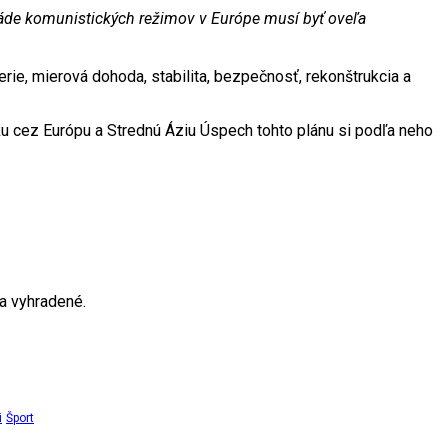
 páde komunistických režimov v Európe musí byť oveľa
ie, mierová dohoda, stabilita, bezpečnosť, rekonštrukcia a
tku cez Európu a Strednú Áziu Úspech tohto plánu si podľa neho
a vyhradené.
i
Šport