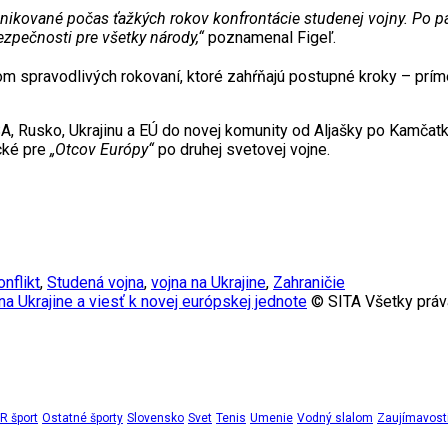
omunikované počas ťažkých rokov konfrontácie studenej vojny. Po
ezpečnosti pre všetky národy,“
poznamenal Figeľ.
 spravodlivých rokovaní, ktoré zahŕňajú postupné kroky – prímer
USA, Rusko, Ukrajinu a EÚ do novej komunity od Aljašky po Kamča
cké pre
„Otcov Európy“
po druhej svetovej vojne.
nflikt
,
Studená vojna
,
vojna na Ukrajine
,
Zahraničie
na Ukrajine a viesť k novej európskej jednote
© SITA Všetky práv
 šport
Ostatné športy
Slovensko
Svet
Tenis
Umenie
Vodný slalom
Zaujímavost