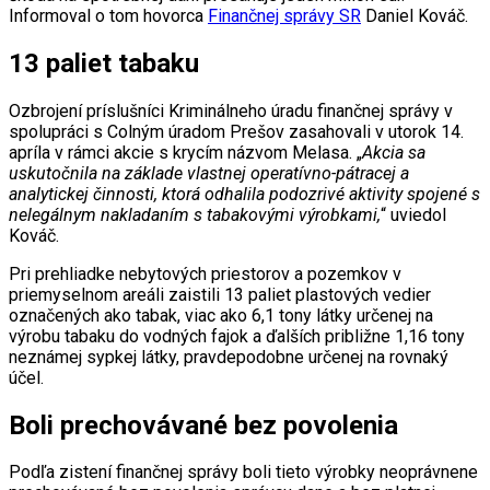
Informoval o tom hovorca
Finančnej správy SR
Daniel Kováč.
13 paliet tabaku
Ozbrojení príslušníci Kriminálneho úradu finančnej správy v
spolupráci s Colným úradom Prešov zasahovali v utorok 14.
apríla v rámci akcie s krycím názvom Melasa. „
Akcia sa
uskutočnila na základe vlastnej operatívno-pátracej a
analytickej činnosti, ktorá odhalila podozrivé aktivity spojené s
nelegálnym nakladaním s tabakovými výrobkami,
“ uviedol
Kováč.
Pri prehliadke nebytových priestorov a pozemkov v
priemyselnom areáli zaistili 13 paliet plastových vedier
označených ako tabak, viac ako 6,1 tony látky určenej na
výrobu tabaku do vodných fajok a ďalších približne 1,16 tony
neznámej sypkej látky, pravdepodobne určenej na rovnaký
účel.
Boli prechovávané bez povolenia
Podľa zistení finančnej správy boli tieto výrobky neoprávnene