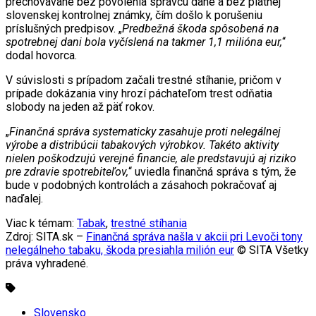
prechovávané bez povolenia správcu dane a bez platnej
slovenskej kontrolnej známky, čím došlo k porušeniu
príslušných predpisov. „
Predbežná škoda spôsobená na
spotrebnej dani bola vyčíslená na takmer 1,1 milióna eur,
“
dodal hovorca.
V súvislosti s prípadom začali trestné stíhanie, pričom v
prípade dokázania viny hrozí páchateľom trest odňatia
slobody na jeden až päť rokov.
„
Finančná správa systematicky zasahuje proti nelegálnej
výrobe a distribúcii tabakových výrobkov. Takéto aktivity
nielen poškodzujú verejné financie, ale predstavujú aj riziko
pre zdravie spotrebiteľov,
“ uviedla finančná správa s tým, že
bude v podobných kontrolách a zásahoch pokračovať aj
naďalej.
Viac k témam:
Tabak
,
trestné stíhania
Zdroj: SITA.sk –
Finančná správa našla v akcii pri Levoči tony
nelegálneho tabaku, škoda presiahla milión eur
© SITA Všetky
práva vyhradené.
Slovensko