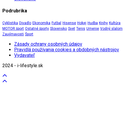
Podrubrika
Cyklistika
Divadlo
Ekonomika
Futbal
Hisense
Hokej
Hudba
Knihy
Kultúra
MOTOR šport
Ostatné športy
Slovensko
Svet
Tenis
Umenie
Vodný slalom
Zaujímavosti
Šport
Zásady ochrany osobných údajov
Pravidlá používania cookies a obdobných nástrojov
Vydavateľ
2024 - i-lifestyle.sk