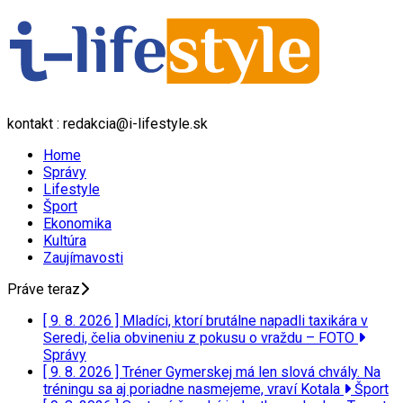
kontakt : redakcia@i-lifestyle.sk
Home
Správy
Lifestyle
Šport
Ekonomika
Kultúra
Zaujímavosti
Práve teraz
[ 9. 8. 2026 ]
Mladíci, ktorí brutálne napadli taxikára v
Seredi, čelia obvineniu z pokusu o vraždu – FOTO
Správy
[ 9. 8. 2026 ]
Tréner Gymerskej má len slová chvály. Na
tréningu sa aj poriadne nasmejeme, vraví Kotala
Šport