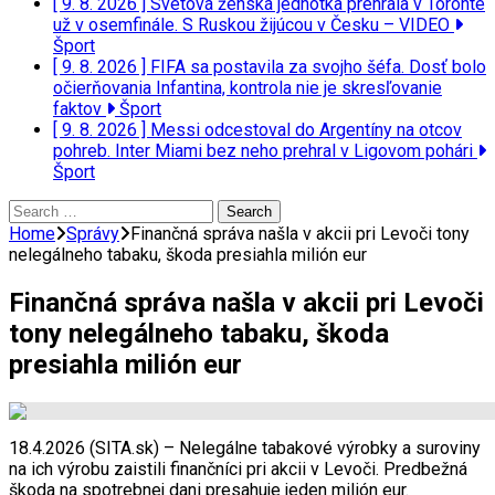
[ 9. 8. 2026 ]
Svetová ženská jednotka prehrala v Toronte
už v osemfinále. S Ruskou žijúcou v Česku – VIDEO
Šport
[ 9. 8. 2026 ]
FIFA sa postavila za svojho šéfa. Dosť bolo
očierňovania Infantina, kontrola nie je skresľovanie
faktov
Šport
[ 9. 8. 2026 ]
Messi odcestoval do Argentíny na otcov
pohreb. Inter Miami bez neho prehral v Ligovom pohári
Šport
Search
for:
Home
Správy
Finančná správa našla v akcii pri Levoči tony
nelegálneho tabaku, škoda presiahla milión eur
Finančná správa našla v akcii pri Levoči
tony nelegálneho tabaku, škoda
presiahla milión eur
18.4.2026 (SITA.sk) – Nelegálne tabakové výrobky a suroviny
na ich výrobu zaistili finančníci pri akcii v Levoči. Predbežná
škoda na spotrebnej dani presahuje jeden milión eur.