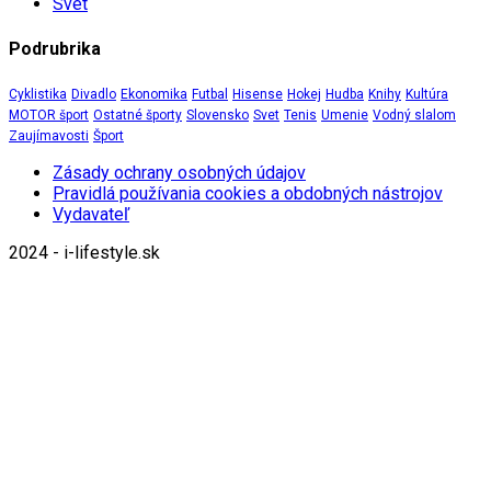
Svet
Podrubrika
Cyklistika
Divadlo
Ekonomika
Futbal
Hisense
Hokej
Hudba
Knihy
Kultúra
MOTOR šport
Ostatné športy
Slovensko
Svet
Tenis
Umenie
Vodný slalom
Zaujímavosti
Šport
Zásady ochrany osobných údajov
Pravidlá používania cookies a obdobných nástrojov
Vydavateľ
2024 - i-lifestyle.sk