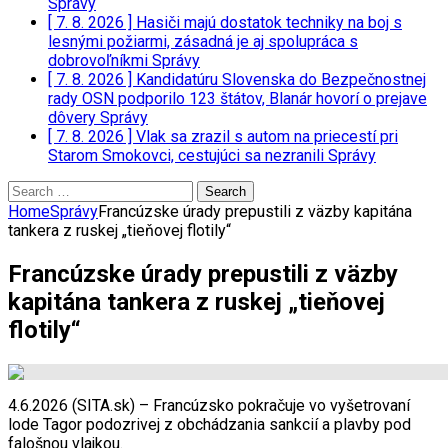
Správy
[ 7. 8. 2026 ]
Hasiči majú dostatok techniky na boj s
lesnými požiarmi, zásadná je aj spolupráca s
dobrovoľníkmi
Správy
[ 7. 8. 2026 ]
Kandidatúru Slovenska do Bezpečnostnej
rady OSN podporilo 123 štátov, Blanár hovorí o prejave
dôvery
Správy
[ 7. 8. 2026 ]
Vlak sa zrazil s autom na priecestí pri
Starom Smokovci, cestujúci sa nezranili
Správy
Search
for:
Home
Správy
Francúzske úrady prepustili z väzby kapitána
tankera z ruskej „tieňovej flotily“
Francúzske úrady prepustili z väzby
kapitána tankera z ruskej „tieňovej
flotily“
4.6.2026 (SITA.sk) – Francúzsko pokračuje vo vyšetrovaní
lode Tagor podozrivej z obchádzania sankcií a plavby pod
falošnou vlajkou.