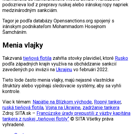
podozrieva loď z prepravy ruskej alebo iránskej ropy napriek
medzinárodným sankciám.
Tagor je podľa databázy Opensanctions.org spojený s
iránskym podnikateľom Mohammadom Hosejnom
Šamcháním.
Menia vlajky
Takzvaná
tieňová flotila
zahŕňa stovky plavidiel, ktoré
Rusko
podľa západných krajín využíva na obchádzanie sankcií
zavedených po invázii na
Ukrajinu
vo februári 2022.
Tieto lode často menia vlajky, majú nejasné vlastnícke
štruktúry alebo vypínajú sledovacie systémy, aby sa vyhli
kontrole.
Viac k témam:
Napätie na Blízkom východe
,
Ropný tanker
,
ruská tieňová flotila
,
Vojna na Ukrajine
,
zadržanie tankera
Zdroj: SITA.sk –
Francúzske úrady prepustili z väzby kapitána
tankera z ruskej „tieňovej flotily“
© SITA Všetky práva
vyhradené.