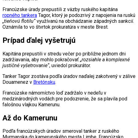
Francúzske úrady prepustili z väzby ruského kapitána
ropného tankera
Tagor, ktorý je podozrivý z napojenia na ruskú
„tieňovú flotilu“
využívanú na obchádzanie západných sankcií.
Oznámila to vo štvrtok prokuratúra v meste Brest.
Prípad ďalej vyšetrujú
Kapitána prepustili v stredu večer po približne jednom dni
zadržiavania, aby mohlo pokračovať
„rozsiahle a komplexné
justičné vyšetrovanie“
, uviedol prokurátor.
Tanker Tagor zostáva podľa úradov naďalej zakotvený v zálive
Douarnenez v
Bretónsku
.
Francúzske námorníctvo loď zadržalo v nedeľu v
medzinárodných vodách pre podozrenie, že sa plavila pod
falošnou vlajkou Kamerunu.
Až do Kamerunu
Podľa francúzskych úradov smeroval tanker z ruského
Murmanska do kamerunského mesta Limbe. Francúzsko