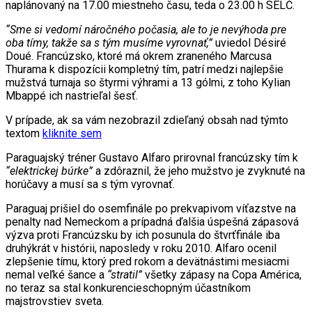
naplánovaný na 17.00 miestneho času, teda o 23.00 h SELČ.
“Sme si vedomí náročného počasia, ale to je nevýhoda pre
oba tímy, takže sa s tým musíme vyrovnať,”
uviedol Désiré
Doué. Francúzsko, ktoré má okrem zraneného Marcusa
Thurama k dispozícii kompletný tím, patrí medzi najlepšie
mužstvá turnaja so štyrmi výhrami a 13 gólmi, z toho Kylian
Mbappé ich nastrieľal šesť.
V prípade, ak sa vám nezobrazil zdieľaný obsah nad týmto
textom
kliknite sem
Paraguajský tréner Gustavo Alfaro prirovnal francúzsky tím k
“elektrickej búrke”
a zdôraznil, že jeho mužstvo je zvyknuté na
horúčavy a musí sa s tým vyrovnať.
Paraguaj prišiel do osemfinále po prekvapivom víťazstve na
penalty nad Nemeckom a prípadná ďalšia úspešná zápasová
výzva proti Francúzsku by ich posunula do štvrťfinále iba
druhýkrát v histórii, naposledy v roku 2010. Alfaro ocenil
zlepšenie tímu, ktorý pred rokom a devätnástimi mesiacmi
nemal veľké šance a
“stratil”
všetky zápasy na Copa América,
no teraz sa stal konkurencieschopným účastníkom
majstrovstiev sveta.