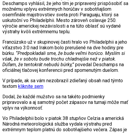
Deschamps vyhlásil, že jeho tím je pripravený prispôsobiť sa
možnému vplyvu extrémnych horúčav v sobotňajšom
osemfinále majstrovstiev sveta proti Paraguaju, ktorý sa
uskutoční vo Philadelphii. Mesto zároveň oslavuje 250.
výročie americkej nezávislosti a na túto oblasť sú vydané
výstrahy kvôli extrémnemu teplu.
Francúzsko už v skupinovej časti hralo vo Philadelphii a jeho
víťazstvo 3:0 nad Irakom bolo prerušené na dve hodiny pre
búrku.
“Predpokladali sme, že bude veľmi horúco. Myslím si
však, že v sobotu bude trochu chladnejšie než v piatok.
Dúfam, že tentokrát nebudú búrky,”
povedal Deschamps na
oficiálnej tlačovej konferencii pred spomenutým duelom.
V prípade, ak sa vám nezobrazil zdieľaný obsah nad týmto
textom
kliknite sem
Dodal, že každé mužstvo sa na takéto podmienky
pripravovalo a aj samotný počet zápasov na turnaji môže mať
vplyv na výkonnosť.
Vo Philadelphii bolo v piatok 38 stupňov Celzia a americká
Národná meteorologická služba vydala výstrahu pred
extrémnym teplom platnú do sobotňajšieho večera. Zápas je