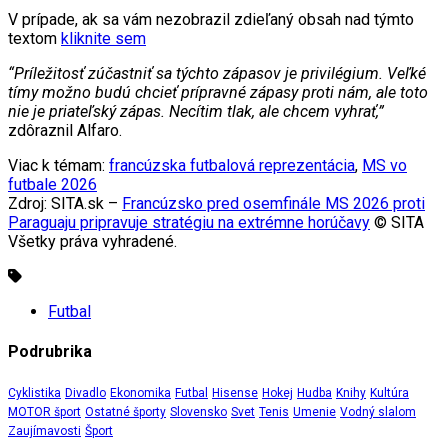
V prípade, ak sa vám nezobrazil zdieľaný obsah nad týmto
textom
kliknite sem
“Príležitosť zúčastniť sa týchto zápasov je privilégium. Veľké
tímy možno budú chcieť prípravné zápasy proti nám, ale toto
nie je priateľský zápas. Necítim tlak, ale chcem vyhrať,”
zdôraznil Alfaro.
Viac k témam:
francúzska futbalová reprezentácia
,
MS vo
futbale 2026
Zdroj: SITA.sk –
Francúzsko pred osemfinále MS 2026 proti
Paraguaju pripravuje stratégiu na extrémne horúčavy
© SITA
Všetky práva vyhradené.
Futbal
Podrubrika
Cyklistika
Divadlo
Ekonomika
Futbal
Hisense
Hokej
Hudba
Knihy
Kultúra
MOTOR šport
Ostatné športy
Slovensko
Svet
Tenis
Umenie
Vodný slalom
Zaujímavosti
Šport