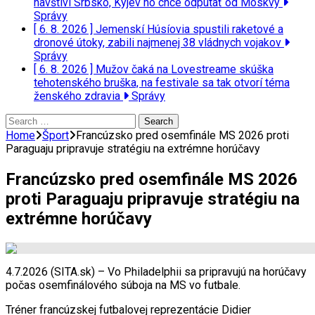
navštívi Srbsko, Kyjev ho chce odpútať od Moskvy
Správy
[ 6. 8. 2026 ]
Jemenskí Húsíovia spustili raketové a
dronové útoky, zabili najmenej 38 vládnych vojakov
Správy
[ 6. 8. 2026 ]
Mužov čaká na Lovestreame skúška
tehotenského bruška, na festivale sa tak otvorí téma
ženského zdravia
Správy
Search
for:
Home
Šport
Francúzsko pred osemfinále MS 2026 proti
Paraguaju pripravuje stratégiu na extrémne horúčavy
Francúzsko pred osemfinále MS 2026
proti Paraguaju pripravuje stratégiu na
extrémne horúčavy
4.7.2026 (SITA.sk) – Vo Philadelphii sa pripravujú na horúčavy
počas osemfinálového súboja na MS vo futbale.
Tréner francúzskej futbalovej reprezentácie Didier