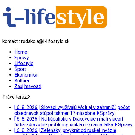
kontakt : redakcia@i-lifestyle.sk
Home
Správy
Lifestyle
Šport
Ekonomika
Kultúra
Zaujímavosti
Práve teraz
[ 6. 8. 2026 ]
Slováci využívajú Wolt aj v zahraničí, počet
objednávok stúpol takmer 17-násobne
Správy
[ 6. 8. 2026 ]
Na kúpalisku v Diakovciach mali viacerí
ľudia zdravotné problémy, unikla neznáma látka
Správy
[ 6. 8. 2026 ]
Zelenskyj prvýkrát od ruskej invázie