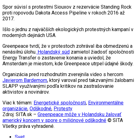
Spor súvisí s protestmi Siouxov z rezervácie Standing Rock
proti ropovodu Dakota Access Pipeline v rokoch 2016 až
2017.
Išlo o jednu z najväčších ekologických protestných kampaní v
moderných dejinách USA.
Greenpeace tvrdí, že v protestoch zohrával iba obmedzenú a
nenásilnú úlohu.
Holandský súd
zamietol žiadosť spoločnosti
Energy Transfer o zastavenie konania a uviedol, že
Amsterdam je miestom, kde Greenpeace utrpel údajné škody.
Organizácia pred rozhodnutím zverejnila video s hercom
Javierom Bardemom
, ktorý varoval pred takzvanými žalobami
SLAPP využívanými podľa kritikov na zastrašovanie
aktivistov a novinárov.
Viac k témam:
Energetické spoločnosti
,
Environmentálne
organizácie
,
Odškodné
,
Protesty
Zdroj: SITA.sk –
Greenpeace môže v Holandsku žalovať
americký koncern v spore o miliónové odškodné
© SITA
Všetky práva vyhradené.
Svet