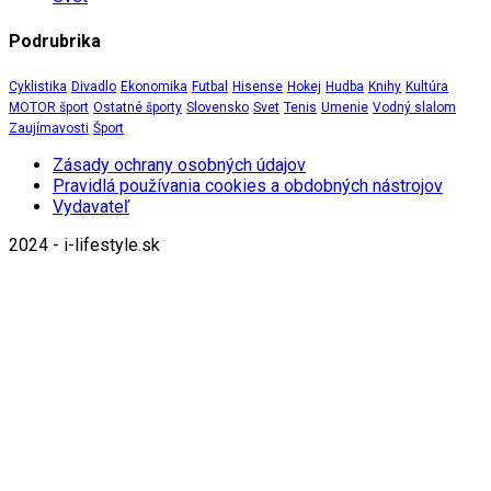
Podrubrika
Cyklistika
Divadlo
Ekonomika
Futbal
Hisense
Hokej
Hudba
Knihy
Kultúra
MOTOR šport
Ostatné športy
Slovensko
Svet
Tenis
Umenie
Vodný slalom
Zaujímavosti
Šport
Zásady ochrany osobných údajov
Pravidlá používania cookies a obdobných nástrojov
Vydavateľ
2024 - i-lifestyle.sk