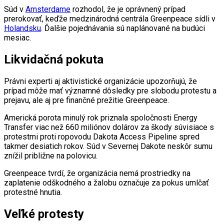
Súd v
Amsterdame
rozhodol, že je oprávnený prípad
prerokovať, keďže medzinárodná centrála Greenpeace sídli v
Holandsku
. Ďalšie pojednávania sú naplánované na budúci
mesiac.
Likvidačná pokuta
Právni experti aj aktivistické organizácie upozorňujú, že
prípad môže mať významné dôsledky pre slobodu protestu a
prejavu, ale aj pre finančné prežitie Greenpeace.
Americká porota minulý rok priznala spoločnosti Energy
Transfer viac než 660 miliónov dolárov za škody súvisiace s
protestmi proti ropovodu Dakota Access Pipeline spred
takmer desiatich rokov. Súd v Severnej Dakote neskôr sumu
znížil približne na polovicu.
Greenpeace tvrdí, že organizácia nemá prostriedky na
zaplatenie odškodného a žalobu označuje za pokus umlčať
protestné hnutia.
Veľké protesty