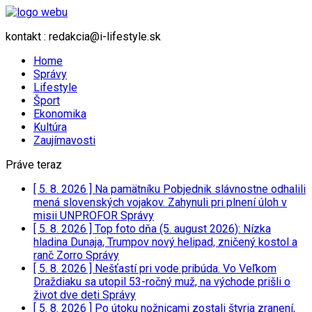
kontakt : redakcia@i-lifestyle.sk
Home
Správy
Lifestyle
Šport
Ekonomika
Kultúra
Zaujímavosti
Práve teraz
[ 5. 8. 2026 ]
Na pamätníku Pobjednik slávnostne odhalili
mená slovenských vojakov. Zahynuli pri plnení úloh v
misii UNPROFOR
Správy
[ 5. 8. 2026 ]
Top foto dňa (5. august 2026): Nízka
hladina Dunaja, Trumpov nový helipad, zničený kostol a
ranč Zorro
Správy
[ 5. 8. 2026 ]
Nešťastí pri vode pribúda. Vo Veľkom
Draždiaku sa utopil 53-ročný muž, na východe prišli o
život dve deti
Správy
[ 5. 8. 2026 ]
Po útoku nožnicami zostali štyria zranení,