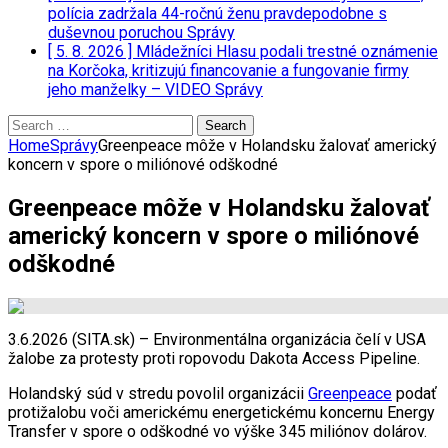
polícia zadržala 44-ročnú ženu pravdepodobne s
duševnou poruchou
Správy
[ 5. 8. 2026 ]
Mládežníci Hlasu podali trestné oznámenie
na Korčoka, kritizujú financovanie a fungovanie firmy
jeho manželky – VIDEO
Správy
Search
for:
Home
Správy
Greenpeace môže v Holandsku žalovať americký
koncern v spore o miliónové odškodné
Greenpeace môže v Holandsku žalovať
americký koncern v spore o miliónové
odškodné
3.6.2026 (SITA.sk) – Environmentálna organizácia čelí v USA
žalobe za protesty proti ropovodu Dakota Access Pipeline.
Holandský súd v stredu povolil organizácii
Greenpeace
podať
protižalobu voči americkému energetickému koncernu Energy
Transfer v spore o odškodné vo výške 345 miliónov dolárov.