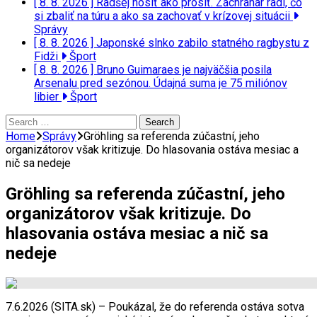
[ 8. 8. 2026 ]
Radšej nosiť ako prosiť. Záchranár radí, čo
si zbaliť na túru a ako sa zachovať v krízovej situácii
Správy
[ 8. 8. 2026 ]
Japonské slnko zabilo statného ragbystu z
Fidži
Šport
[ 8. 8. 2026 ]
Bruno Guimaraes je najväčšia posila
Arsenalu pred sezónou. Údajná suma je 75 miliónov
libier
Šport
Search
for:
Home
Správy
Gröhling sa referenda zúčastní, jeho
organizátorov však kritizuje. Do hlasovania ostáva mesiac a
nič sa nedeje
Gröhling sa referenda zúčastní, jeho
organizátorov však kritizuje. Do
hlasovania ostáva mesiac a nič sa
nedeje
7.6.2026 (SITA.sk) – Poukázal, že do referenda ostáva sotva