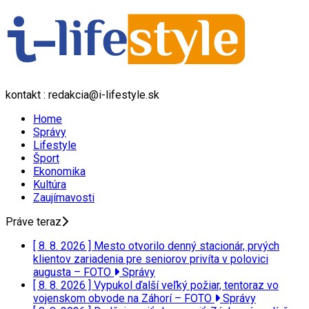
kontakt : redakcia@i-lifestyle.sk
Home
Správy
Lifestyle
Šport
Ekonomika
Kultúra
Zaujímavosti
Práve teraz
[ 8. 8. 2026 ]
Mesto otvorilo denný stacionár, prvých
klientov zariadenia pre seniorov privíta v polovici
augusta – FOTO
Správy
[ 8. 8. 2026 ]
Vypukol ďalší veľký požiar, tentoraz vo
vojenskom obvode na Záhorí – FOTO
Správy