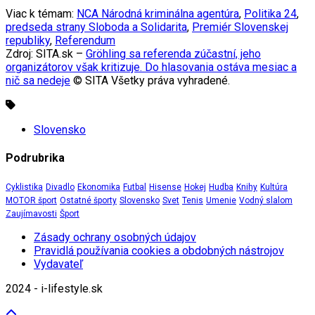
Viac k témam:
NCA Národná kriminálna agentúra
,
Politika 24
,
predseda strany Sloboda a Solidarita
,
Premiér Slovenskej
republiky
,
Referendum
Zdroj: SITA.sk –
Gröhling sa referenda zúčastní, jeho
organizátorov však kritizuje. Do hlasovania ostáva mesiac a
nič sa nedeje
© SITA Všetky práva vyhradené.
Slovensko
Podrubrika
Cyklistika
Divadlo
Ekonomika
Futbal
Hisense
Hokej
Hudba
Knihy
Kultúra
MOTOR šport
Ostatné športy
Slovensko
Svet
Tenis
Umenie
Vodný slalom
Zaujímavosti
Šport
Zásady ochrany osobných údajov
Pravidlá používania cookies a obdobných nástrojov
Vydavateľ
2024 - i-lifestyle.sk