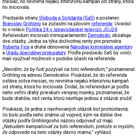
mesiac, no nevníma nejakú intenzívnu kampaň od strany, ktorá
ho iniciovala.
Predseda strany
Sloboda a Solidarita (SaS)
a poslanec
Branislav Gröhling
sa zúčastní na júlovom
referende
. Uviedol
to v relácii
Politika 24 v spravodajskej televízii JOJ24
.
Referendum iniciovali mimoparlamentní
Demokrati
, obsahuje
dve otázky. Jedna sa týka doživotnej renty pre premiéra
Roberta Fica
a druhá obnovenia
Národnej kriminálnej agentúry
a
Úradu špeciálnej prokuratúry
. Podľa predsedu SaS by voliči
mali využívať možnosti v podobe účasti na referende.
„Nevidím, že by ľudí pozývali na toto referendum,”
poznamenal
Gröhling na adresu Demokratov. Poukázal, že do referenda
ostáva sotva mesiac, no nevníma nejakú intenzívnu kampaň
od strany, ktorá ho iniciovala. Dodal, že referendum je podľa
neho veľmi drahý prieskum verejnej mienky, poznamenal, že
bude drahšie, než renta, ktorú navrhuje jednou z otázok zrušiť.
Poukázal, že jedna z navrhovaných otázok bol protiústavná,
čo bolo podľa neho známe už vopred, kým na ďalšie dve
otázky podľa Gröhlingovho názoru odpoveď už majú.
„Nebudem kampaňovať za toto referendum, pretože si myslím,
že odpovede na tieto otázky dávno máme,”
vyhlásil.