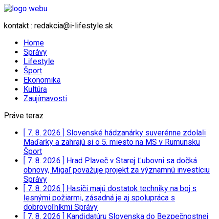
kontakt : redakcia@i-lifestyle.sk
Home
Správy
Lifestyle
Šport
Ekonomika
Kultúra
Zaujímavosti
Práve teraz
[ 7. 8. 2026 ]
Slovenské hádzanárky suverénne zdolali
Maďarky a zahrajú si o 5. miesto na MS v Rumunsku
Šport
[ 7. 8. 2026 ]
Hrad Plaveč v Starej Ľubovni sa dočká
obnovy, Migaľ považuje projekt za významnú investíciu
Správy
[ 7. 8. 2026 ]
Hasiči majú dostatok techniky na boj s
lesnými požiarmi, zásadná je aj spolupráca s
dobrovoľníkmi
Správy
[ 7. 8. 2026 ]
Kandidatúru Slovenska do Bezpečnostnej