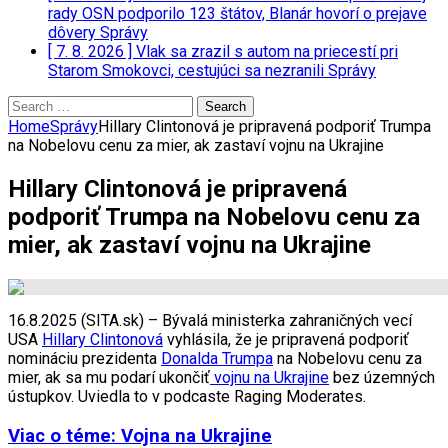
rady OSN podporilo 123 štátov, Blanár hovorí o prejave
dôvery
Správy
[ 7. 8. 2026 ]
Vlak sa zrazil s autom na priecestí pri
Starom Smokovci, cestujúci sa nezranili
Správy
Search
for:
Home
Správy
Hillary Clintonová je pripravená podporiť Trumpa
na Nobelovu cenu za mier, ak zastaví vojnu na Ukrajine
Hillary Clintonová je pripravená
podporiť Trumpa na Nobelovu cenu za
mier, ak zastaví vojnu na Ukrajine
16.8.2025 (SITA.sk) – Bývalá ministerka zahraničných vecí
USA
Hillary Clintonová
vyhlásila, že je pripravená podporiť
nomináciu prezidenta
Donalda Trumpa
na Nobelovu cenu za
mier, ak sa mu podarí ukončiť
vojnu na Ukrajine
bez územných
ústupkov. Uviedla to v podcaste Raging Moderates.
Viac o téme: Vojna na Ukrajine