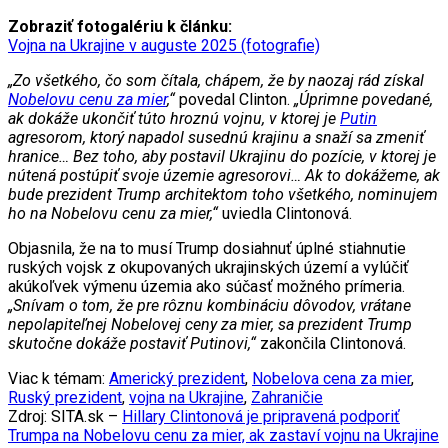
Zobraziť fotogalériu k článku:
Vojna na Ukrajine v auguste 2025 (fotografie)
„Zo všetkého, čo som čítala, chápem, že by naozaj rád získal
Nobelovu cenu za mier
,“
povedal Clinton.
„Úprimne povedané,
ak dokáže ukončiť túto hroznú vojnu, v ktorej je
Putin
agresorom, ktorý napadol susednú krajinu a snaží sa zmeniť
hranice… Bez toho, aby postavil Ukrajinu do pozície, v ktorej je
nútená postúpiť svoje územie agresorovi… Ak to dokážeme, ak
bude prezident Trump architektom toho všetkého, nominujem
ho na Nobelovu cenu za mier,“
uviedla Clintonová.
Objasnila, že na to musí Trump dosiahnuť úplné stiahnutie
ruských vojsk z okupovaných ukrajinských území a vylúčiť
akúkoľvek výmenu územia ako súčasť možného prímeria.
„Snívam o tom, že pre rôznu kombináciu dôvodov, vrátane
nepolapiteľnej Nobelovej ceny za mier, sa prezident Trump
skutočne dokáže postaviť Putinovi,“
zakončila Clintonová.
Viac k témam:
Americký prezident
,
Nobelova cena za mier
,
Ruský prezident
,
vojna na Ukrajine
,
Zahraničie
Zdroj: SITA.sk –
Hillary Clintonová je pripravená podporiť
Trumpa na Nobelovu cenu za mier, ak zastaví vojnu na Ukrajine