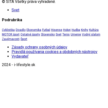
© SITA Všetky práva vyhradené.
Svet
Podrubrika
Cyklistika
Divadlo
Ekonomika
Futbal
Hisense
Hokej
Hudba
Knihy
Kultúra
MOTOR šport
Ostatné športy
Slovensko
Svet
Tenis
Umenie
Vodný slalom
Zaujímavosti
Šport
Zásady ochrany osobných údajov
Pravidlá používania cookies a obdobných nástrojov
Vydavateľ
2024 - i-lifestyle.sk