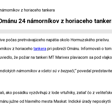
 námorníkov z horiaceho tankera
í Ománu 24 námorníkov z horiaceho tanker
ive počas pretrvávajúceho napätia okolo Hormuzského prielivu.
rníkov z horiaceho
tankera
pri pobreží Ománu. Informovali o tom i
 uviedlo, že požiar na tankeri MT Marivex plaviacom sa pod vlajk
indických námorníkov a všetci sú v bezpečí,“
povedal predstavite
 ako posádku vyzdvihujú z lode vrtuľníky, zatiaľ čo z veliteľsk
mánu južne od hlavného mesta Maskat. Indické úrady neposkytli 