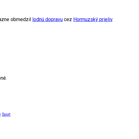
azne obmedzil
lodnú dopravu
cez
Hormuzský prieliv
.
né.
i
Šport