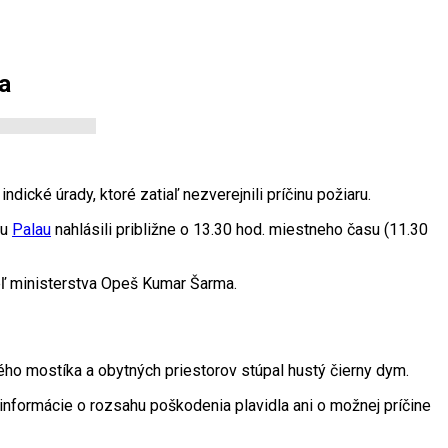
a
ndické úrady, ktoré zatiaľ nezverejnili príčinu požiaru.
ou
Palau
nahlásili približne o 13.30 hod. miestneho času (11.30
ľ ministerstva Opeš Kumar Šarma.
ého mostíka a obytných priestorov stúpal hustý čierny dym.
informácie o rozsahu poškodenia plavidla ani o možnej príčine