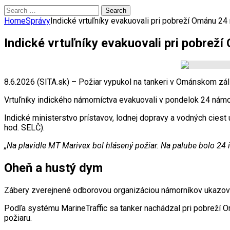
Search
for:
Home
Správy
Indické vrtuľníky evakuovali pri pobreží Ománu 24
Indické vrtuľníky evakuovali pri pobrež
8.6.2026 (SITA.sk) – Požiar vypukol na tankeri v Ománskom zál
Vrtuľníky indického námorníctva evakuovali
v pondelok
24 námo
Indické ministerstvo prístavov, lodnej dopravy a vodných ciest
hod. SELČ).
„Na plavidle MT Marivex bol hlásený požiar. Na palube bolo 24 
Oheň a hustý dym
Zábery zverejnené odborovou organizáciou námorníkov ukazovali,
Podľa systému MarineTraffic sa tanker nachádzal pri pobreží O
požiaru.