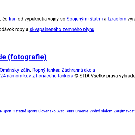
m, čo
Irán
od vypuknutia vojny so
Spojenými štátmi
a
Izraelom
výr
dodávok ropy a
skvapalneného zemného plynu
.
de (fotografie)
Ománsky záliv
,
Ropný tanker
,
Záchranná akcia
u 24 námorníkov z horiaceho tankera
© SITA Všetky práva vyhrade
 šport
Ostatné športy
Slovensko
Svet
Tenis
Umenie
Vodný slalom
Zaujímavost