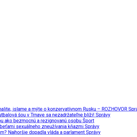
minalite, islame a mýte o konzervatívnom Rusku – ROZHOVOR
Spr
tbalová šou v Trnave sa nezadržateľne blíži!
Správy
ou ako bezmocnú a rezignovanú osobu
Šport
 obeťami sexuálneho zneužívania kňazmi
Správy
iám? Najhoršie dopadla vláda a parlament
Správy