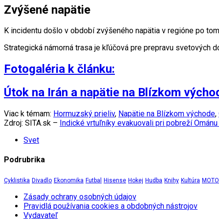
Zvýšené napätie
K incidentu došlo v období zvýšeného napätia v regióne po to
Strategická námorná trasa je kľúčová pre prepravu svetových 
Fotogaléria k článku:
Útok na Irán a napätie na Blízkom výcho
Viac k témam:
Hormuzský prieliv
,
Napätie na Blízkom východe
,
Zdroj: SITA.sk –
Indické vrtuľníky evakuovali pri pobreží Omán
Svet
Podrubrika
Cyklistika
Divadlo
Ekonomika
Futbal
Hisense
Hokej
Hudba
Knihy
Kultúra
MOTOR
Zásady ochrany osobných údajov
Pravidlá používania cookies a obdobných nástrojov
Vydavateľ