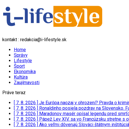
kontakt : redakcia@i-lifestyle.sk
Home
Správy
Lifestyle
Šport
Ekonomika
Kultúra
Zaujímavosti
Práve teraz
[ 7. 8. 2026 ]
Je Európa naozaj v ohrození? Pravda o kri
[ 7. 8. 2026 ]
Ronaldinho posiela pozdrav na Slovensko. Fu
[ 7. 8. 2026 ]
Maradonov masér opísal legendu pred smrť
[ 7. 8. 2026 ]
Pápež Lev XIV. sa vo Francúzsku stretne s
[ 7. 8. 2026 ]
Ako veľmi dôverujú Slováci štátnym inštitúc