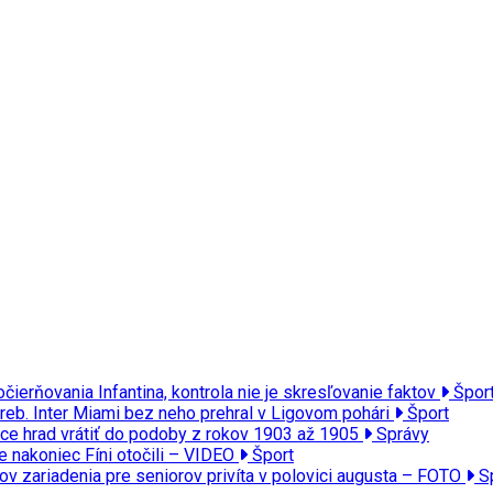
čierňovania Infantina, kontrola nie je skresľovanie faktov
Špor
reb. Inter Miami bez neho prehral v Ligovom pohári
Šport
ce hrad vrátiť do podoby z rokov 1903 až 1905
Správy
le nakoniec Fíni otočili – VIDEO
Šport
tov zariadenia pre seniorov privíta v polovici augusta – FOTO
S