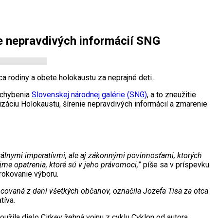
ie nepravdivých informácií SNG
ca rodiny a obete holokaustu za neprajné deti.
pochybenia
Slovenskej národnej galérie (SNG)
, a to zneužitie
alizáciu Holokaustu, šírenie nepravdivých informácií a zmarenie
rálnymi imperatívmi, ale aj zákonnými povinnosťami, ktorých
jme opatrenia, ktoré sú v jeho právomoci,
” píše sa v príspevku.
 rokovanie výboru.
ancovaná z daní všetkých občanov, označila Jozefa Tisa za otca
tíva.
oužila dielo Cirkev žehná vojnu z cyklu Cyklon od autora