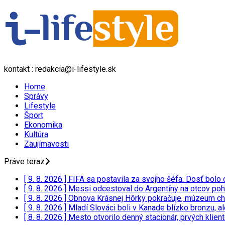
kontakt : redakcia@i-lifestyle.sk
Home
Správy
Lifestyle
Šport
Ekonomika
Kultúra
Zaujímavosti
Práve teraz
[ 9. 8. 2026 ]
FIFA sa postavila za svojho šéfa. Dosť bolo o
[ 9. 8. 2026 ]
Messi odcestoval do Argentíny na otcov poh
[ 9. 8. 2026 ]
Obnova Krásnej Hôrky pokračuje, múzeum ch
[ 9. 8. 2026 ]
Mladí Slováci boli v Kanade blízko bronzu, a
[ 8. 8. 2026 ]
Mesto otvorilo denný stacionár, prvých klien