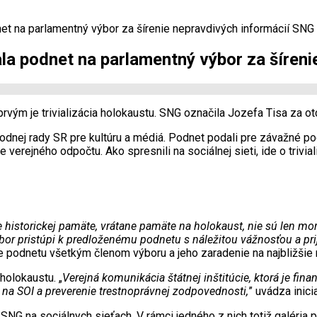
net na parlamentný výbor za šírenie nepravdivých informácií SNG
ala podnet na parlamentný výbor za šíren
rvým je trivializácia holokaustu. SNG označila Jozefa Tisa za ot
rodnej rady SR pre kultúru a médiá. Podnet podali pre závažné 
 verejného odpočtu. Ako spresnili na sociálnej sieti, ide o trivi
 historickej pamäte, vrátane pamäte na holokaust, nie sú len mo
ýbor pristúpi k predloženému podnetu s náležitou vážnosťou a pri
nie podnetu všetkým členom výboru a jeho zaradenie na najbližšie
holokaustu. „
Verejná komunikácia štátnej inštitúcie, ktorá je fin
 na SOI a preverenie trestnoprávnej zodpovednosti,
” uvádza inicia
NG na sociálnych sieťach. V rámci jedného z nich totiž galéria p