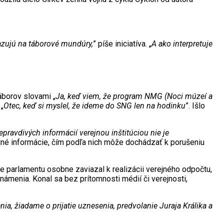
kazujú na táborové mundúry,
” píše iniciatíva. „
A ako interpretuje
borov slovami „
Ja, keď viem, že program NMG (Noci múzeí a
„
Otec, keď si myslel, že ideme do SNG len na hodinku
”. Išlo
ravdivých informácií verejnou inštitúciou nie je
lné informácie, čím podľa nich môže dochádzať k porušeniu
 parlamentu osobne zaviazal k realizácii verejného odpočtu,
námenia. Konal sa bez prítomnosti médií či verejnosti,
nia, žiadame o prijatie uznesenia, predvolanie Juraja Králika a