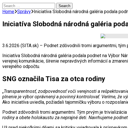
Search
for:
Home
Správy
Iniciatíva Slobodná národná galéria podala pod
Iniciatíva Slobodná národná galéria pod
3.6.2026 (SITA.sk) – Podnet zdôvodnili tromi argumentmi, tým p
Iniciatíva Slobodná národná galéria podala podnet na Výbor Ná
verejnej komunikácie, šírenie nepravdivých informácií a zmarenie
verejného odpočtu.
SNG označila Tisa za otca rodiny
„
Transparentnosť, zodpovednosť voči verejnosti a rešpektovanie
plnenie je výbor oprávnený a povinný kontrolovať. Veríme, že v
Ako iniciatíva uviedla, požiadali tajomníčku výboru o rozposla
Podnet zdôvodnili tromi argumentmi. Tým prvým je trivializácia 
rodiny a obete holokaustu za neprajné deti. Navrhujeme podnet
Už pred niekoľkými dňami sa kriticky vyjadrovala k príspevkom S