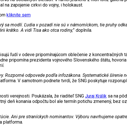
na zapojenie cirkvi do vojny, i holokaust.
xtom
kliknite sem
rý sa modlí. Ľudia v pozadí nie sú v námorníckom, tie pruhy od
ii krátko. A vidí Tisa ako otca rodiny,
” doplnila.
ujú ľudí v odeve pripomínajúcom oblečenie z koncentračných tá
padne pripomína prezidenta vojnového Slovenského štátu, hovoria 
ií.
vy. Rozporné odpovede podľa infozákona. Systematické šírenie nep
 platforma. V samotnom podnete tvrdí, že SNG poskytuje rozporup
osti verejnosti. Poukázala, že riaditeľ SNG
Juraj Králik
sa na pôde
otný deň konania odpočtu bol ale termín potichu zmenený, bez oz
titúcie. Ani pre straníckych nominantov. Výboru navrhujeme opatre
a platforma.