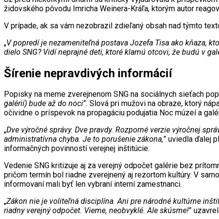
židovského pôvodu Imricha Weinera-Kráľa, ktorým autor reagoval 
V prípade, ak sa vám nezobrazil zdieľaný obsah nad týmto te
„
V popredí je nezameniteľná postava Jozefa Tisa ako kňaza, kto
dielo SNG? Vidí neprajné deti, ktoré klamú otcovi, že budú v galér
Šírenie nepravdivých informácií
Popisky na meme zverejnenom SNG na sociálnych sieťach popis
galérií) bude až do noci
”. Slová pri mužovi na obraze, ktorý ná
očividne o príspevok na propagáciu podujatia Noc múzeí a galér
„
Dve výročné správy. Dve pravdy. Rozporné verzie výročnej sprá
administratívna chyba. Je to porušenie zákona,
” uviedla ďalej
informačných povinností verejnej inštitúcie.
Vedenie SNG kritizuje aj za verejný odpočet galérie bez prítomn
pričom termín bol riadne zverejnený aj rezortom kultúry. V sam
informovaní mali byť len vybraní interní zamestnanci.
„
Zákon nie je voliteľná disciplína. Ani pre národné kultúrne inš
riadny verejný odpočet. Vieme, neobvyklé. Ale skúsme!
” uzavrel