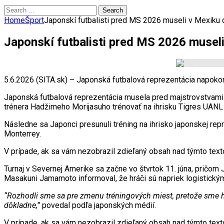
Search
for:
Home
Šport
Japonskí futbalisti pred MS 2026 museli v Mexiku d
Japonskí futbalisti pred MS 2026 museli
5.6.2026 (SITA.sk) – Japonská futbalová reprezentácia napokon
Japonská futbalová reprezentácia musela pred majstrovstvami 
trénera Hadžimeho Morijasuho trénovať na ihrisku Tigres UANL v
Následne sa Japonci presunuli tréning na ihrisko japonskej rep
Monterrey.
V prípade, ak sa vám nezobrazil zdieľaný obsah nad týmto te
Turnaj v Severnej Amerike sa začne vo štvrtok 11. júna, pričom 
Masakuni Jamamoto informoval, že hráči sú napriek logistický
“Rozhodli sme sa pre zmenu tréningových miest, pretože sme hľ
dôkladne,”
povedal podľa japonských médií.
V prípade, ak sa vám nezobrazil zdieľaný obsah nad týmto te