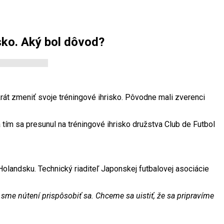
sko. Aký bol dôvod?
át zmeniť svoje tréningové ihrisko. Pôvodne mali zverenci
 tím sa presunul na tréningové ihrisko družstva Club de Futbol
 Holandsku. Technický riaditeľ Japonskej futbalovej asociácie
me nútení prispôsobiť sa. Chceme sa uistiť, že sa pripravíme