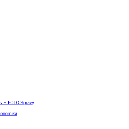
árov – FOTO
Správy
konomika