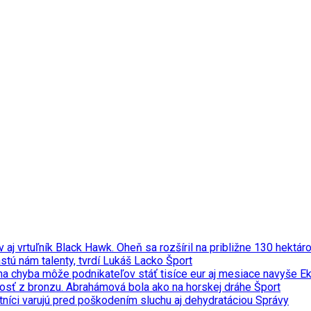
v aj vrtuľník Black Hawk. Oheň sa rozšíril na približne 130 hekt
stú nám talenty, tvrdí Lukáš Lacko
Šport
na chyba môže podnikateľov stáť tisíce eur aj mesiace navyše
E
adosť z bronzu. Abrahámová bola ako na horskej dráhe
Šport
tníci varujú pred poškodením sluchu aj dehydratáciou
Správy