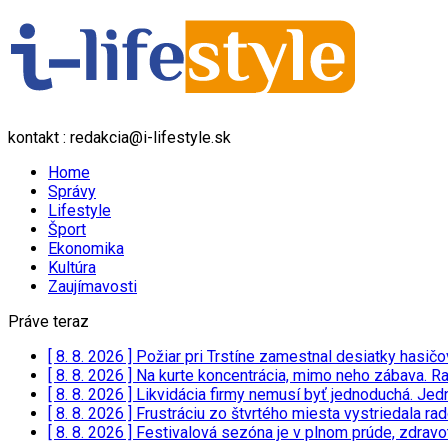
kontakt : redakcia@i-lifestyle.sk
Home
Správy
Lifestyle
Šport
Ekonomika
Kultúra
Zaujímavosti
Práve teraz
[ 8. 8. 2026 ]
Požiar pri Trstíne zamestnal desiatky hasičo
[ 8. 8. 2026 ]
Na kurte koncentrácia, mimo neho zábava. Ra
[ 8. 8. 2026 ]
Likvidácia firmy nemusí byť jednoduchá. Jed
[ 8. 8. 2026 ]
Frustráciu zo štvrtého miesta vystriedala r
[ 8. 8. 2026 ]
Festivalová sezóna je v plnom prúde, zdravo