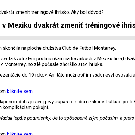
vakrát zmeniť tréningové ihrisko. Aký bol dôvod?
 v Mexiku dvakrát zmeniť tréningové ihri
 skončila na ploche družstva Club de Futbol Monterrey.
sveta kvôli zlým podmienkam na trávnikoch v Mexiku hneď dvakr
 Monterrey, no zlé počasie zhoršilo stav ihriska.
rezentácie do 19 rokov. Ani táto možnosť im však nevyhovovala a
xtom
kliknite sem
Japonci odohrajú svoj prvý zápas o tri dni neskôr v Dallase proti
m komplikáciám pokojní.
adali lepšie podmienky. Je to spôsobené zlým počasím, a preto s
xtom
kliknite sem