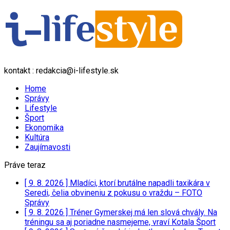
kontakt : redakcia@i-lifestyle.sk
Home
Správy
Lifestyle
Šport
Ekonomika
Kultúra
Zaujímavosti
Práve teraz
[ 9. 8. 2026 ]
Mladíci, ktorí brutálne napadli taxikára v
Seredi, čelia obvineniu z pokusu o vraždu – FOTO
Správy
[ 9. 8. 2026 ]
Tréner Gymerskej má len slová chvály. Na
tréningu sa aj poriadne nasmejeme, vraví Kotala
Šport