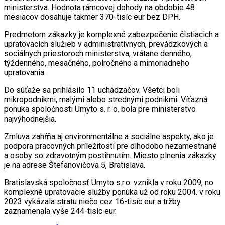
ministerstva. Hodnota rámcovej dohody na obdobie 48
mesiacov dosahuje takmer 370-tisíc eur bez DPH.
Predmetom zákazky je komplexné zabezpečenie čistiacich a
upratovacích služieb v administratívnych, prevádzkových a
sociálnych priestoroch ministerstva, vrátane denného,
týždenného, mesačného, polročného a mimoriadneho
upratovania.
Do súťaže sa prihlásilo 11 uchádzačov. Všetci boli
mikropodnikmi, malými alebo strednými podnikmi. Víťazná
ponuka spoločnosti Umyto s. r. o. bola pre ministerstvo
najvýhodnejšia.
Zmluva zahŕňa aj environmentálne a sociálne aspekty, ako je
podpora pracovných príležitostí pre dlhodobo nezamestnané
a osoby so zdravotným postihnutím. Miesto plnenia zákazky
je na adrese Štefanovičova 5, Bratislava.
Bratislavská spoločnosť Umyto s.r.o. vznikla v roku 2009, no
komplexné upratovacie služby ponúka už od roku 2004. v roku
2023 vykázala stratu niečo cez 16-tisíc eur a tržby
zaznamenala vyše 244-tisíc eur.