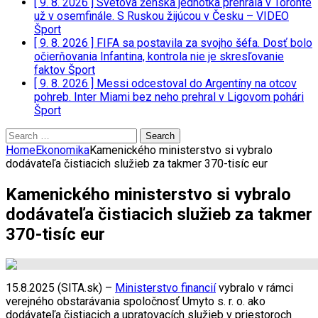
[ 9. 8. 2026 ]
Svetová ženská jednotka prehrala v Toronte
už v osemfinále. S Ruskou žijúcou v Česku – VIDEO
Šport
[ 9. 8. 2026 ]
FIFA sa postavila za svojho šéfa. Dosť bolo
očierňovania Infantina, kontrola nie je skresľovanie
faktov
Šport
[ 9. 8. 2026 ]
Messi odcestoval do Argentíny na otcov
pohreb. Inter Miami bez neho prehral v Ligovom pohári
Šport
Search
for:
Home
Ekonomika
Kamenického ministerstvo si vybralo
dodávateľa čistiacich služieb za takmer 370-tisíc eur
Kamenického ministerstvo si vybralo
dodávateľa čistiacich služieb za takmer
370-tisíc eur
15.8.2025 (SITA.sk) –
Ministerstvo financií
vybralo v rámci
verejného obstarávania spoločnosť Umyto s. r. o. ako
dodávateľa čistiacich a upratovacích služieb v priestoroch