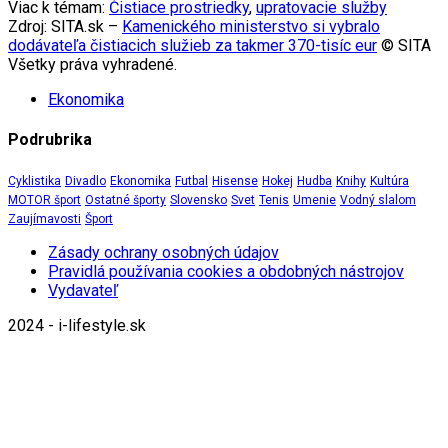
Viac k témam:
Čistiace prostriedky
,
upratovacie služby
Zdroj: SITA.sk –
Kamenického ministerstvo si vybralo
dodávateľa čistiacich služieb za takmer 370-tisíc eur
© SITA
Všetky práva vyhradené.
Ekonomika
Podrubrika
Cyklistika
Divadlo
Ekonomika
Futbal
Hisense
Hokej
Hudba
Knihy
Kultúra
MOTOR šport
Ostatné športy
Slovensko
Svet
Tenis
Umenie
Vodný slalom
Zaujímavosti
Šport
Zásady ochrany osobných údajov
Pravidlá používania cookies a obdobných nástrojov
Vydavateľ
2024 - i-lifestyle.sk