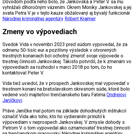
Dôvodom podľa neho bolo, že Jankovská a Peter V. sa mu
vyhrážali dlhoročným väzením. Okrem Moniky Jankovskej a jej
svata Petra V. je v tejto kauze obžalovaný aj bývalý funkcionár
Národnej kriminálnej agentúry
Róbert Krajmer
.
Zmeny vo výpovediach
Svedok Vida v novembri 2023 pred súdom vypovedal, že za
odmenu 50-tisíc eur a pozitívny výsledok v otvorených
trestných konaniach bol ochotný zmeniť svoje výpovede o
trestnej činnosti Jankovskej. Takisto potvrdil, že k zmenám vo
výpovediach sa rozhodol v marci 2018 po tom, čo ho
kontaktoval Peter V.
Vida tiež uviedol, že v prospech Jankovskej mal vypovedať v
trestnom konaní na bratislavskom okresnom súde, ktoré bolo
vedené voči majiteľovi trenčianskeho baru Fatima
Ondrejovi
Janíčkovi
.
Práve Janíčka mal potom na základe dohodnutých inštrukcií
označiť Vida ako toho, kto ho vydieraním prinútil k
výpovediam v neprospech Jankovskej. V zmysle dohody s
Petrom V. o tom vypovedal ako oznamovateľ trestnej činnosti
na trenčianskom pracovisku Národnej kriminálnej agentúry.