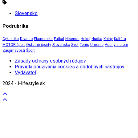
Slovensko
Podrubrika
Cyklistika
Divadlo
Ekonomika
Futbal
Hisense
Hokej
Hudba
Knihy
Kultúra
MOTOR šport
Ostatné športy
Slovensko
Svet
Tenis
Umenie
Vodný slalom
Zaujímavosti
Šport
Zásady ochrany osobných údajov
Pravidlá používania cookies a obdobných nástrojov
Vydavateľ
2024 - i-lifestyle.sk