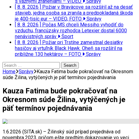
s vážnymi zraneniami – VIDEO
Správy
[ 8. 8. 2026 ]
Požiar v Braväcove sa rozšíril až na desať
stavieb, jedna osoba sa zranila a predpokladaná škoda
je 400-tisíc eur – VIDEO, FOTO
Správy
[ 8. 8. 2026 ]
Počas MS chceli Messiho vyhodiť do
vzduchu, francúzsky rozhodca Letexier dostal 6000
nenávistných správ
Šport
[ 8. 8. 2026 ]
Požiar pri Trstíne zamestnal desiatky
hasičov aj vrtuľník Black Hawk. Oheň sa rozšíril na
približne 130 hektárov – FOTO
Správy
Search
for:
Home
Správy
Kauza Fatima bude pokračovať na Okresnom
súde Žilina, vytýčených je päť termínov pojednávania
Kauza Fatima bude pokračovať na
Okresnom súde Žilina, vytýčených je
päť termínov pojednávania
1.6.2026 (SITA.sk) – Žilinský súd prípad prejednáva od
novembra 2023, pričom ešte predtým dokazovanie vo veci