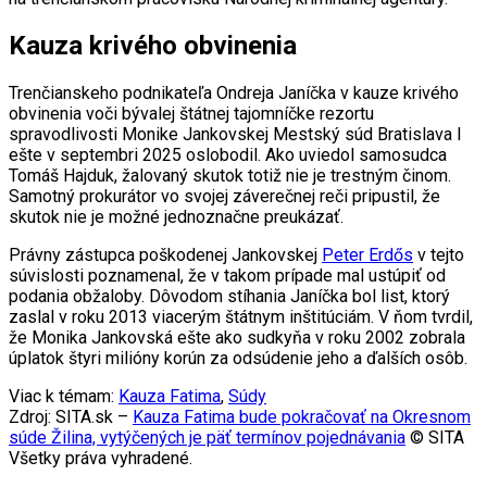
Kauza krivého obvinenia
Trenčianskeho podnikateľa Ondreja Janíčka v kauze krivého
obvinenia voči bývalej štátnej tajomníčke rezortu
spravodlivosti Monike Jankovskej Mestský súd Bratislava I
ešte v septembri 2025 oslobodil. Ako uviedol samosudca
Tomáš Hajduk, žalovaný skutok totiž nie je trestným činom.
Samotný prokurátor vo svojej záverečnej reči pripustil, že
skutok nie je možné jednoznačne preukázať.
Právny zástupca poškodenej Jankovskej
Peter Erdős
v tejto
súvislosti poznamenal, že v takom prípade mal ustúpiť od
podania obžaloby. Dôvodom stíhania Janíčka bol list, ktorý
zaslal v roku 2013 viacerým štátnym inštitúciám. V ňom tvrdil,
že Monika Jankovská ešte ako sudkyňa v roku 2002 zobrala
úplatok štyri milióny korún za odsúdenie jeho a ďalších osôb.
Viac k témam:
Kauza Fatima
,
Súdy
Zdroj: SITA.sk –
Kauza Fatima bude pokračovať na Okresnom
súde Žilina, vytýčených je päť termínov pojednávania
© SITA
Všetky práva vyhradené.