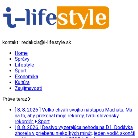
kontakt : redakcia@i-lifestyle.sk
Home
Správy
Lifestyle
Šport
Ekonomika
Kultúra
Zaujímavosti
Práve teraz
[ 8. 8. 2026 ]
Volko chváli svojho nástupcu Machatu. Má
na to, aby prekonal moje rekordy, tvrdí slovenský
rekordér
Šport
[ 8. 8. 2026 ]
Desivo vyzerajúca nehoda na D1. Dodávka
zhorela v priebehu niekoľkých minút, jeden vodič skončil