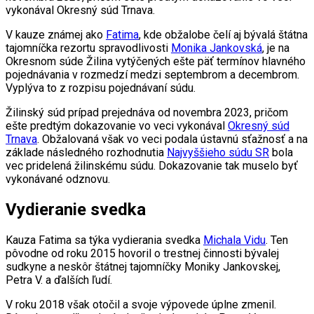
vykonával Okresný súd Trnava.
V kauze známej ako
Fatima
, kde obžalobe čelí aj bývalá štátna
tajomníčka rezortu spravodlivosti
Monika Jankovská
, je na
Okresnom súde Žilina vytýčených ešte päť termínov hlavného
pojednávania v rozmedzí medzi septembrom a decembrom.
Vyplýva to z rozpisu pojednávaní súdu.
Žilinský súd prípad prejednáva od novembra 2023, pričom
ešte predtým dokazovanie vo veci vykonával
Okresný súd
Trnava
. Obžalovaná však vo veci podala ústavnú sťažnosť a na
základe následného rozhodnutia
Najvyššieho súdu SR
bola
vec pridelená žilinskému súdu. Dokazovanie tak muselo byť
vykonávané odznovu.
Vydieranie svedka
Kauza Fatima sa týka vydierania svedka
Michala Vidu
. Ten
pôvodne od roku 2015 hovoril o trestnej činnosti bývalej
sudkyne a neskôr štátnej tajomníčky Moniky Jankovskej,
Petra V. a ďalších ľudí.
V roku 2018 však otočil a svoje výpovede úplne zmenil.