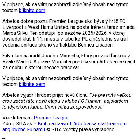
V prípade, ak sa vám nezobrazil zdieľaný obsah nad týmto
textom
kliknite sem
Arbeloa dobre pozná Premier League ako bývalý hráč FC
Liverpool a West Hamu United, na poste trénera teraz strieda
Marca Silvu. Ten odstúpil po sezóne 2025/2026, v ktorej
doviedol klub k 11. miestu v tabuľke PL a následne sa ujal
vedenia portugalského veľkoklubu Benfica Lisabon.
Silva tam nahradil Josého Mourinha, ktorý prevzal funkciu v
Reale Madrid. A práve Mourinha pred časom Arbeloa naznačil
za osobu, s ktorou nechce pracovať.
V prípade, ak sa vám nezobrazil zdieľaný obsah nad týmto
textom
kliknite sem
Arbeloa vyjadril hrdosť prijať novú úlohu:
“Je pre mňa veľkou
cťou začať túto novú etapu v klube FC Fulham, najstaršom
londýnskom klube. Cítim veľkú zodpovednosť.“
Viac k témam:
Premier League
Zdroj: SITA.sk –
Kruh sa uzavrel. Arbeloa sa stal trénerom
anglického Fulhamu
© SITA Všetky práva vyhradené.