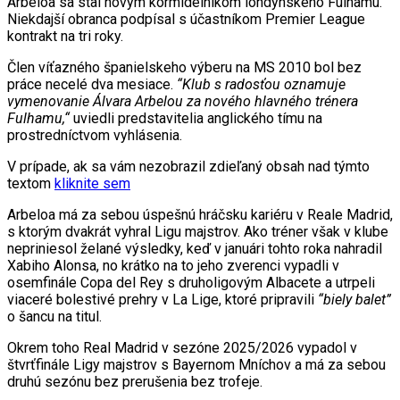
Arbeloa sa stal novým kormidelníkom londýnskeho Fulhamu.
Niekdajší obranca podpísal s účastníkom Premier League
kontrakt na tri roky.
Člen víťazného španielskeho výberu na MS 2010 bol bez
práce necelé dva mesiace.
“Klub s radosťou oznamuje
vymenovanie Álvara Arbelou za nového hlavného trénera
Fulhamu,“
uviedli predstavitelia anglického tímu na
prostredníctvom vyhlásenia.
V prípade, ak sa vám nezobrazil zdieľaný obsah nad týmto
textom
kliknite sem
Arbeloa má za sebou úspešnú hráčsku kariéru v Reale Madrid,
s ktorým dvakrát vyhral Ligu majstrov. Ako tréner však v klube
nepriniesol želané výsledky, keď v januári tohto roka nahradil
Xabiho Alonsa, no krátko na to jeho zverenci vypadli v
osemfinále Copa del Rey s druholigovým Albacete a utrpeli
viaceré bolestivé prehry v La Lige, ktoré pripravili
“biely balet”
o šancu na titul.
Okrem toho Real Madrid v sezóne 2025/2026 vypadol v
štvrťfinále Ligy majstrov s Bayernom Mníchov a má za sebou
druhú sezónu bez prerušenia bez trofeje.