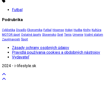
Futbal
Podrubrika
Cyklistika
Divadlo
Ekonomika
Futbal
Hisense
Hokej
Hudba
Knihy
Kultúra
MOTOR šport
Ostatné športy
Slovensko
Svet
Tenis
Umenie
Vodný slalom
Zaujímavosti
Šport
Zásady ochrany osobných údajov
Pravidlá používania cookies a obdobných nástrojov
Vydavateľ
2024 - i-lifestyle.sk