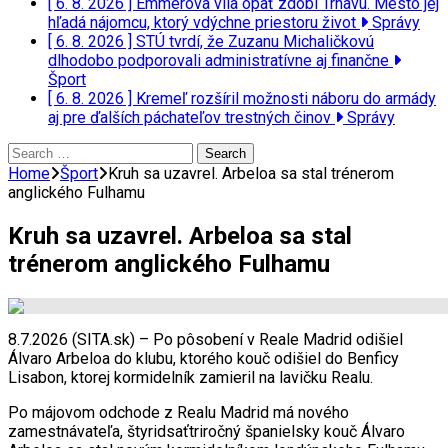
[ 6. 8. 2026 ]
Emmerova vila opäť zdobí Trnavu. Mesto jej
hľadá nájomcu, ktorý vdýchne priestoru život
Správy
[ 6. 8. 2026 ]
STÚ tvrdí, že Zuzanu Michaličkovú
dlhodobo podporovali administratívne aj finančne
Šport
[ 6. 8. 2026 ]
Kremeľ rozšíril možnosti náboru do armády
aj pre ďalších páchateľov trestných činov
Správy
Search
for:
Home
Šport
Kruh sa uzavrel. Arbeloa sa stal trénerom
anglického Fulhamu
Kruh sa uzavrel. Arbeloa sa stal
trénerom anglického Fulhamu
8.7.2026 (SITA.sk) – Po pôsobení v Reale Madrid odišiel
Álvaro Arbeloa do klubu, ktorého kouč odišiel do Benficy
Lisabon, ktorej kormidelník zamieril na lavičku Realu.
Po májovom odchode z Realu Madrid má nového
zamestnávateľa, štyridsaťtriročný španielsky kouč Álvaro