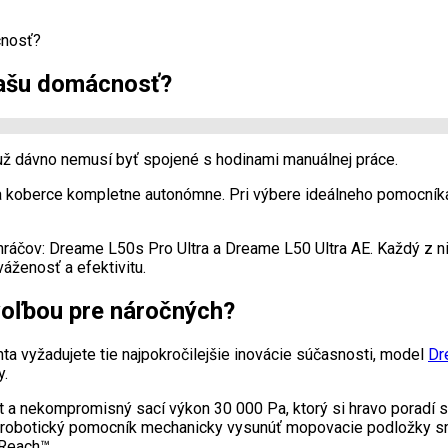
cnosť?
 vašu domácnosť?
 už dávno nemusí byť spojené s hodinami manuálnej práce.
a koberce kompletne autonómne. Pri výbere ideálneho pomocníka 
áčov: Dreame L50s Pro Ultra a Dreame L50 Ultra AE. Každý z nic
áženosť a efektivitu.
voľbou pre náročných?
a vyžadujete tie najpokročilejšie inovácie súčasnosti, model
Dr
y.
 nekompromisný sací výkon 30 000 Pa, ktorý si hravo poradí s n
 robotický pomocník mechanicky vysunúť mopovacie podložky sm
eReach™.