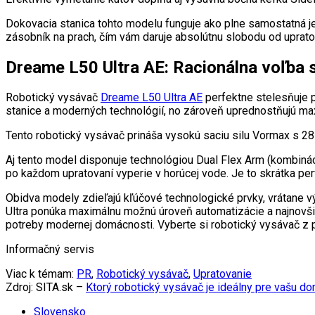
Dokovacia stanica tohto modelu funguje ako plne samostatná j
zásobník na prach, čím vám daruje absolútnu slobodu od uprato
Dreame L50 Ultra AE: Racionálna voľba
Robotický vysávač
Dreame L50 Ultra AE
perfektne stelesňuje p
stanice a moderných technológií, no zároveň uprednostňujú ma
Tento robotický vysávač prináša vysokú saciu silu Vormax s 2
Aj tento model disponuje technológiou Dual Flex Arm (kombiná
po každom upratovaní vyperie v horúcej vode. Je to skrátka pe
Obidva modely zdieľajú kľúčové technologické prvky, vrátane 
Ultra ponúka maximálnu možnú úroveň automatizácie a najnovšie
potreby modernej domácnosti. Vyberte si robotický vysávač z
Informačný servis
Viac k témam:
PR
,
Robotický vysávač
,
Upratovanie
Zdroj: SITA.sk –
Ktorý robotický vysávač je ideálny pre vašu d
Slovensko