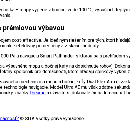
ednotka – mopy vyperie v horúcej vode 100 °C, vysuší ich teplý
vania.
 s prémiovou výbavou
ojem cost-effective. Je ideálnym riešením pre tých, ktorí hľadajú
ximálne efektívny pomer ceny a získanej hodnoty.
8 000 Pa a navigáciu Smart Pathfinder, s ktorou sa s prehľadom
cia výsuvného mopu a bočnej kefy na dosiahnutie rohov). Dokona
rfektný spoločník pre domácnosti, ktoré hľadajú špičkový výkon 
výsuvného mechanizmu mopu a bočnej kefy Dual Flex Arm či zákl
 technológie navigácie. Model Ultra AE mu však zdatne sekunduj
 ponuky značky
Dreame
a užívajte si dokonale čistú domácnosť 
omácnosť?
© SITA Všetky práva vyhradené.