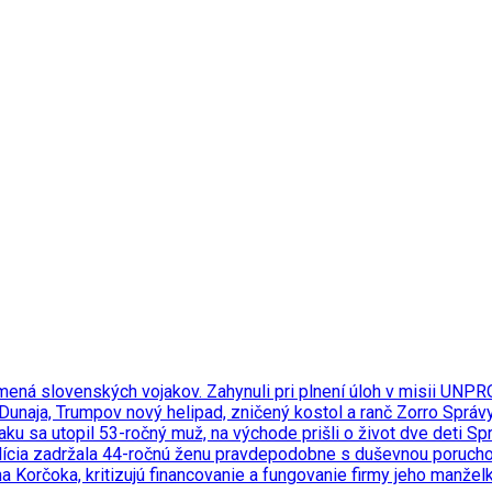
 mená slovenských vojakov. Zahynuli pri plnení úloh v misii UN
 Dunaja, Trumpov nový helipad, zničený kostol a ranč Zorro
Správ
ku sa utopil 53-ročný muž, na východe prišli o život dve deti
Sp
polícia zadržala 44-ročnú ženu pravdepodobne s duševnou poruch
a Korčoka, kritizujú financovanie a fungovanie firmy jeho manže