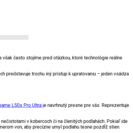
však často stojíme pred otázkou, ktoré technológie reálne
h predstavuje trochu iný prístup k upratovaniu – jeden vsádza
eame L50s Pro Ultra
je navrhnutý presne pre vás. Reprezentuje
ečistotami v kobercoch či na členitých podlahách. Pokiaľ ide
erom von, aby precízne umyl podlahu tesne pozdĺž stien.