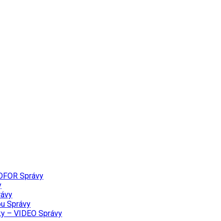
PROFOR
Správy
y
rávy
ou
Správy
lky – VIDEO
Správy