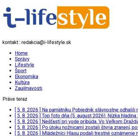
kontakt : redakcia@i-lifestyle.sk
Home
Správy
Lifestyle
Šport
Ekonomika
Kultúra
Zaujímavosti
Práve teraz
[ 5. 8. 2026 ]
Na pamätníku Pobjednik slávnostne odhalili
[ 5. 8. 2026 ]
Top foto dňa (5. august 2026): Nízka hladina
[ 5. 8. 2026 ]
Nešťastí pri vode pribúda. Vo Veľkom Draždia
[ 5. 8. 2026 ]
Po útoku nožnicami zostali štyria zranení, 
[ 5. 8. 2026 ]
Mládežníci Hlasu podali trestné oznámenie n