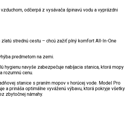
m vzduchom, odčerpá z vysávača špinavú vodu a vyprázdni
 zlatú strednú cestu – chcú zažiť plný komfort All-In-One
 vyhýba predmetom na zemi.
lú hygienu navyše zabezpečuje nabíjacia stanica, ktorá mopy
za rozumnú cenu.
adňovej stanice s praním mopov v horúcej vode. Model Pro
e a prináša optimálne vyváženú výbavu, ktorá pokryje všetky
bez zbytočnej námahy.