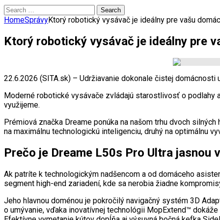
Search
for:
Home
Správy
Ktorý robotický vysávač je ideálny pre vašu domá
Ktorý robotický vysávač je ideálny pre
22.6.2026 (SITA.sk) – Udržiavanie dokonale čistej domácnosti
Moderné robotické vysávače zvládajú starostlivosť o podlahy 
využijeme.
Prémiová značka Dreame ponúka na našom trhu dvoch silných hr
na maximálnu technologickú inteligenciu, druhý na optimálnu vyv
Prečo je Dreame L50s Pro Ultra jasnou 
Ak patríte k technologickým nadšencom a od domáceho asistent
segment high-end zariadení, kde sa nerobia žiadne kompromis
Jeho hlavnou doménou je pokročilý navigačný systém 3D Adapt a
o umývanie, vďaka inovatívnej technológii MopExtend™ dokáže
Efektívne vymetanie kútov dopĺňa aj výsuvná bočná kefka Sid