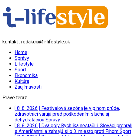
kontakt : redakcia@i-lifestyle.sk
Home
Správy
Lifestyle
Šport
Ekonomika
Kultúra
Zaujímavosti
Práve teraz
[ 8. 8. 2026 ]
Festivalová sezóna je v plnom prúde,
zdravotníci varujú pred poškodením sluchu aj
dehydratáciou
Správy
[ 8. 8. 2026 ]
Dva góly Rychlíka nestačili. Slováci prehrali
s Američanmi a zahrajú si o 3. miesto proti Fínom
Šport