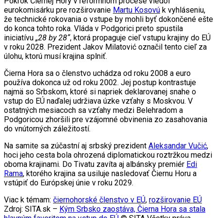
Pokrok Čiernej Hory v reformnom procese viedol
eurokomisárku pre rozširovanie
Martu Kosovú
k vyhláseniu,
že technické rokovania o vstupe by mohli byť dokončené ešte
do konca tohto roka. Vláda v Podgorici preto spustila
iniciatívu
„28 by 28“
, ktorá propaguje cieľ vstupu krajiny do EÚ
v roku 2028. Prezident Jakov Milatović označil tento cieľ za
úlohu, ktorú musí krajina splniť.
Čierna Hora sa o členstvo uchádza od roku 2008 a euro
používa dokonca už od roku 2002. Jej postup kontrastuje
najmä so Srbskom, ktoré si napriek deklarovanej snahe o
vstup do EÚ naďalej udržiava úzke vzťahy s Moskvou. V
ostatných mesiacoch sa vzťahy medzi Belehradom a
Podgoricou zhoršili pre vzájomné obvinenia zo zasahovania
do vnútorných záležitostí.
Na samite sa zúčastní aj srbský prezident
Aleksandar Vučić
,
hoci jeho cesta bola ohrozená diplomatickou roztržkou medzi
oboma krajinami. Do Tivatu zavíta aj albánsky premiér
Edi
Rama
, ktorého krajina sa usiluje nasledovať Čiernu Horu a
vstúpiť do Európskej únie v roku 2029.
Viac k témam:
čiernohorské členstvo v EÚ
,
rozširovanie EÚ
Zdroj: SITA.sk –
Kým Srbsko zaostáva, Čierna Hora sa stala