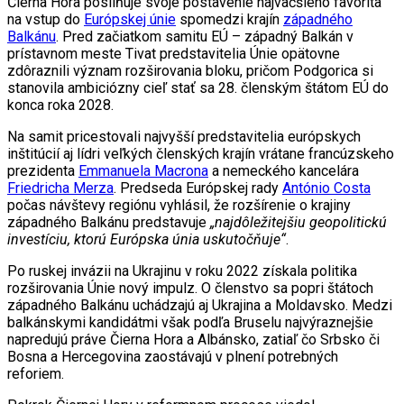
Čierna Hora posilňuje svoje postavenie najväčšieho favorita
na vstup do
Európskej únie
spomedzi krajín
západného
Balkánu
. Pred začiatkom samitu EÚ – západný Balkán v
prístavnom meste Tivat predstavitelia Únie opätovne
zdôraznili význam rozširovania bloku, pričom Podgorica si
stanovila ambiciózny cieľ stať sa 28. členským štátom EÚ do
konca roka 2028.
Na samit pricestovali najvyšší predstavitelia európskych
inštitúcií aj lídri veľkých členských krajín vrátane francúzskeho
prezidenta
Emmanuela Macrona
a nemeckého kancelára
Friedricha Merza
. Predseda Európskej rady
António Costa
počas návštevy regiónu vyhlásil, že rozšírenie o krajiny
západného Balkánu predstavuje
„najdôležitejšiu geopolitickú
investíciu, ktorú Európska únia uskutočňuje“
.
Po ruskej invázii na Ukrajinu v roku 2022 získala politika
rozširovania Únie nový impulz. O členstvo sa popri štátoch
západného Balkánu uchádzajú aj Ukrajina a Moldavsko. Medzi
balkánskymi kandidátmi však podľa Bruselu najvýraznejšie
napredujú práve Čierna Hora a Albánsko, zatiaľ čo Srbsko či
Bosna a Hercegovina zaostávajú v plnení potrebných
reforiem.