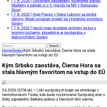
[ 7. 8. 2026 ]
Slovenské hádzanárky suverénne zdolali
Maďarky a zahrajú si o 5. miesto na MS v Rumunsku
Šport
[ 7. 8. 2026 ]
Hrad Plaveč v Starej Ľubovni sa dočká
obnovy, Migaľ považuje projekt za významnú investíciu
Správy
[ 7. 8. 2026 ]
Hasiči majú dostatok techniky na boj s
lesnými požiarmi, zásadná je aj spolupráca s
dobrovoľníkmi
Správy
Search
for:
Home
Správy
Kým Srbsko zaostáva, Čierna Hora sa stala
hlavným favoritom na vstup do EÚ
Kým Srbsko zaostáva, Čierna Hora sa
stala hlavným favoritom na vstup do EÚ
5.6.2026 (SITA.sk) – Lídri európskych krajín sa stretávajú v
čiernohorskom Tivate, kde bude rozširovanie Európskej únie o
štáty západného Balkánu jednou z hlavných tém samitu.