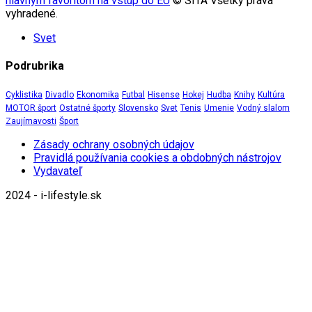
hlavným favoritom na vstup do EÚ
© SITA Všetky práva
vyhradené.
Svet
Podrubrika
Cyklistika
Divadlo
Ekonomika
Futbal
Hisense
Hokej
Hudba
Knihy
Kultúra
MOTOR šport
Ostatné športy
Slovensko
Svet
Tenis
Umenie
Vodný slalom
Zaujímavosti
Šport
Zásady ochrany osobných údajov
Pravidlá používania cookies a obdobných nástrojov
Vydavateľ
2024 - i-lifestyle.sk