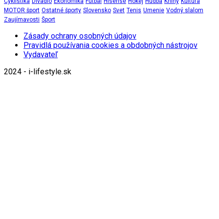
Cyklistika
Divadlo
Ekonomika
Futbal
Hisense
Hokej
Hudba
Knihy
Kultúra
MOTOR šport
Ostatné športy
Slovensko
Svet
Tenis
Umenie
Vodný slalom
Zaujímavosti
Šport
Zásady ochrany osobných údajov
Pravidlá používania cookies a obdobných nástrojov
Vydavateľ
2024 - i-lifestyle.sk