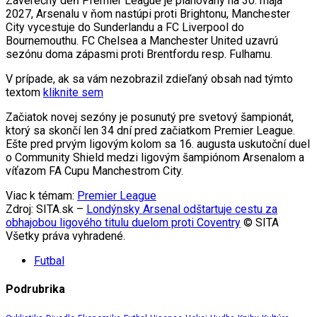
Záverečný deň Premier League je plánovaný na 30. mája
2027, Arsenalu v ňom nastúpi proti Brightonu, Manchester
City vycestuje do Sunderlandu a FC Liverpool do
Bournemouthu. FC Chelsea a Manchester United uzavrú
sezónu doma zápasmi proti Brentfordu resp. Fulhamu.
V prípade, ak sa vám nezobrazil zdieľaný obsah nad týmto
textom
kliknite sem
Začiatok novej sezóny je posunutý pre svetový šampionát,
ktorý sa skončí len 34 dní pred začiatkom Premier League.
Ešte pred prvým ligovým kolom sa 16. augusta uskutoční duel
o Community Shield medzi ligovým šampiónom Arsenalom a
víťazom FA Cupu Manchestrom City.
Viac k témam:
Premier League
Zdroj: SITA.sk –
Londýnsky Arsenal odštartuje cestu za
obhajobou ligového titulu duelom proti Coventry
© SITA
Všetky práva vyhradené.
Futbal
Podrubrika