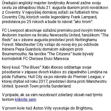
Úradujúci anglický majster londýnsky Arsenal začne svoju
cestu za obhajobou titulu 21. augusta duelom proti nováčikovi
z Coventry. V najvyššej domácej súťaži sa futbalisti tímu
Coventry City, ktorých vedie legendárny Frank Lampard,
predstavia po 25 rokoch a bude to návrat
“ako hrom”
.
FC Liverpool absolvuje súťažnú premiéru pod novým trénera
Andonim Iraolom na ihrisku Newcastlu United, fanúšikom
“The
Reds”
sa v závere augusta predstaví proti Nottinghamu
Forest. Manchester City vstúpi do novej éry po odchode
trénera Pepa Guardiolu domácim súbojom proti
Bournemouthu. Na lavičke “The Citizens” bude bývalý
kormidelník FC Chelsea Enzo Maresca.
Nový kouč
“The Blues”
Xabi Alonso odštartuje svoje
pôsobenie v zápase dvoch klubov zo západného Londýna na
pôde Fulhamu. Hull City sa po návrate do Premier League, v
ktorej chýbal od roku 2017, predstaví doma proti Manchestru
United. Ipswich Town privíta Sunderland.
V prípade, ak sa vám nezobrazil zdieľaný obsah nad týmto
textom
kliknite sem
V prvom kole tiež Aston Villy vycestuje do Brightonu,