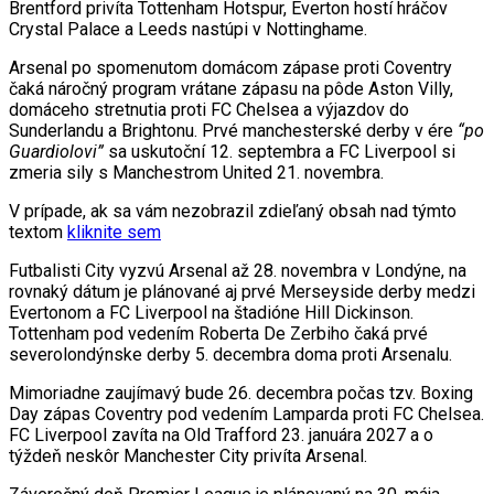
Brentford privíta Tottenham Hotspur, Everton hostí hráčov
Crystal Palace a Leeds nastúpi v Nottinghame.
Arsenal po spomenutom domácom zápase proti Coventry
čaká náročný program vrátane zápasu na pôde Aston Villy,
domáceho stretnutia proti FC Chelsea a výjazdov do
Sunderlandu a Brightonu. Prvé manchesterské derby v ére
“po
Guardiolovi”
sa uskutoční 12. septembra a FC Liverpool si
zmeria sily s Manchestrom United 21. novembra.
V prípade, ak sa vám nezobrazil zdieľaný obsah nad týmto
textom
kliknite sem
Futbalisti City vyzvú Arsenal až 28. novembra v Londýne, na
rovnaký dátum je plánované aj prvé Merseyside derby medzi
Evertonom a FC Liverpool na štadióne Hill Dickinson.
Tottenham pod vedením Roberta De Zerbiho čaká prvé
severolondýnske derby 5. decembra doma proti Arsenalu.
Mimoriadne zaujímavý bude 26. decembra počas tzv. Boxing
Day zápas Coventry pod vedením Lamparda proti FC Chelsea.
FC Liverpool zavíta na Old Trafford 23. januára 2027 a o
týždeň neskôr Manchester City privíta Arsenal.