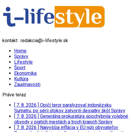
kontakt : redakcia@i-lifestyle.sk
Home
Správy
Lifestyle
Šport
Ekonomika
Kultúra
Zaujímavosti
Práve teraz
[ 7. 8. 2026 ]
Opičí teror paralyzoval indonézsku
Sumatru, po sérii útokov zatvorili desiatky škôl
Správy
[ 7. 8. 2026 ]
Generálna prokuratúra spochybnila volebné
obvody v piatich mestách a troch krajoch
Správy
[ 7. 8. 2026 ]
Najvyššia inflácia v EÚ núti obyvateľov