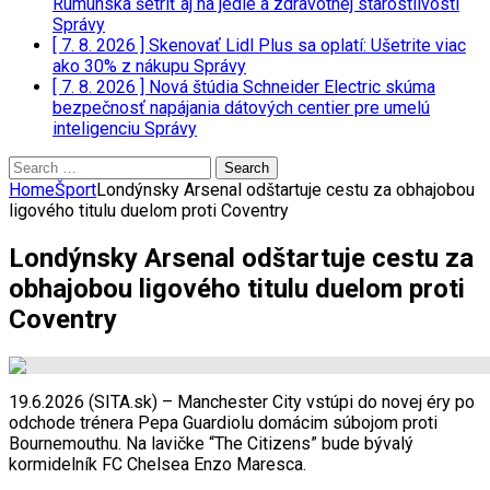
Rumunska šetriť aj na jedle a zdravotnej starostlivosti
Správy
[ 7. 8. 2026 ]
Skenovať Lidl Plus sa oplatí: Ušetrite viac
ako 30% z nákupu
Správy
[ 7. 8. 2026 ]
Nová štúdia Schneider Electric skúma
bezpečnosť napájania dátových centier pre umelú
inteligenciu
Správy
Search
for:
Home
Šport
Londýnsky Arsenal odštartuje cestu za obhajobou
ligového titulu duelom proti Coventry
Londýnsky Arsenal odštartuje cestu za
obhajobou ligového titulu duelom proti
Coventry
19.6.2026 (SITA.sk) – Manchester City vstúpi do novej éry po
odchode trénera Pepa Guardiolu domácim súbojom proti
Bournemouthu. Na lavičke “The Citizens” bude bývalý
kormidelník FC Chelsea Enzo Maresca.