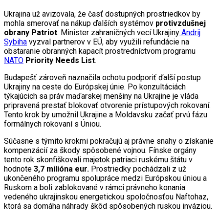
Ukrajina už avizovala, že časť dostupných prostriedkov by
mohla smerovať na nákup ďalších systémov
protivzdušnej
obrany Patriot
. Minister zahraničných vecí Ukrajiny
Andrij
Sybiha
vyzval partnerov v EÚ, aby využili refundácie na
obstaranie obranných kapacít prostredníctvom programu
NATO
Priority Needs List
.
Budapešť zároveň naznačila ochotu podporiť ďalší postup
Ukrajiny na ceste do Európskej únie. Po konzultáciách
týkajúcich sa práv maďarskej menšiny na Ukrajine je vláda
pripravená prestať blokovať otvorenie prístupových rokovaní.
Tento krok by umožnil Ukrajine a Moldavsku začať prvú fázu
formálnych rokovaní s Úniou.
Súčasne s týmito krokmi pokračujú aj právne snahy o získanie
kompenzácií za škody spôsobené vojnou. Fínske orgány
tento rok skonfiškovali majetok patriaci ruskému štátu v
hodnote
3,7 milióna eur.
Prostriedky pochádzali z už
ukončeného programu spolupráce medzi Európskou úniou a
Ruskom a boli zablokované v rámci právneho konania
vedeného ukrajinskou energetickou spoločnosťou Naftohaz,
ktorá sa domáha náhrady škôd spôsobených ruskou inváziou.