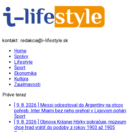
kontakt : redakcia@i-lifestyle.sk
Home
Správy
Lifestyle
Šport
Ekonomika
Kultúra
Zaujímavosti
Práve teraz
[ 9. 8. 2026 ]
Messi odcestoval do Argentíny na otcov
pohreb. Inter Miami bez neho prehral v Ligovom pohári
Šport
[ 9. 8. 2026 ]
Obnova Krásnej Hôrky pokračuje, múzeum
chce hrad vrátiť do podoby z rokov 1903 až 1905