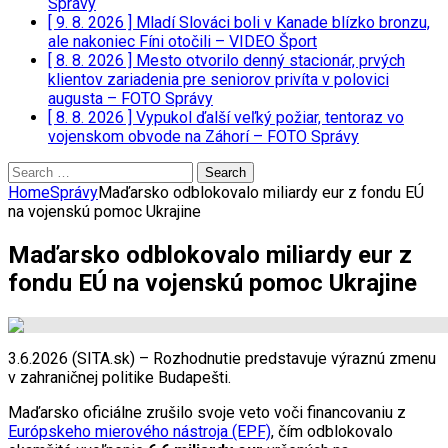
Správy
[ 9. 8. 2026 ]
Mladí Slováci boli v Kanade blízko bronzu,
ale nakoniec Fíni otočili – VIDEO
Šport
[ 8. 8. 2026 ]
Mesto otvorilo denný stacionár, prvých
klientov zariadenia pre seniorov privíta v polovici
augusta – FOTO
Správy
[ 8. 8. 2026 ]
Vypukol ďalší veľký požiar, tentoraz vo
vojenskom obvode na Záhorí – FOTO
Správy
Search
for:
Home
Správy
Maďarsko odblokovalo miliardy eur z fondu EÚ
na vojenskú pomoc Ukrajine
Maďarsko odblokovalo miliardy eur z
fondu EÚ na vojenskú pomoc Ukrajine
3.6.2026 (SITA.sk) – Rozhodnutie predstavuje výraznú zmenu
v zahraničnej politike Budapešti.
Maďarsko oficiálne zrušilo svoje veto voči financovaniu z
Európskeho mierového nástroja (EPF)
, čím odblokovalo