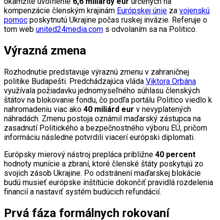
okamžité uvoľnenie
6,6 miliardy eur
určených na
kompenzácie členským krajinám
Európskej únie
za
vojenskú
pomoc
poskytnutú Ukrajine počas ruskej invázie. Referuje o
tom web
united24media.com
s odvolaním sa na Politico.
Výrazná zmena
Rozhodnutie predstavuje výraznú zmenu v zahraničnej
politike Budapešti. Predchádzajúca vláda
Viktora Orbána
využívala požiadavku jednomyseľného súhlasu členských
štátov na blokovanie fondu, čo podľa portálu Politico viedlo k
nahromadeniu viac ako
40 miliárd eur
v nevyplatených
náhradách. Zmenu postoja oznámil maďarský zástupca na
zasadnutí Politického a bezpečnostného výboru EÚ, pričom
informáciu následne potvrdili viacerí európski diplomati.
Európsky mierový nástroj prepláca približne
40 percent
hodnoty munície a zbraní, ktoré členské štáty poskytujú zo
svojich zásob Ukrajine. Po odstránení maďarskej blokácie
budú musieť európske inštitúcie dokončiť pravidlá rozdelenia
financií a nastaviť systém budúcich refundácií.
Prvá fáza formálnych rokovaní