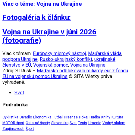
Viac o téme: Vojna na Ukrajine
Fotogaléria k článku:
Vojna na Ukrajine v júni 2026
(fotografie)
Viac k témam:
Európsky mierový nástroj
,
Maďarská vláda
,
podpora Ukrajine
,
Rusko-ukrajinský konflikt
,
ukrajinské
členstvo v EÚ
,
Vojenská pomoc
,
Vojna na Ukrajine
Zdroj: SITA.sk –
Maďarsko odblokovalo miliardy eur z fondu
EÚ na vojenskú pomoc Ukrajine
© SITA Všetky práva
vyhradené.
Svet
Podrubrika
Cyklistika
Divadlo
Ekonomika
Futbal
Hisense
Hokej
Hudba
Knihy
Kultúra
MOTOR šport
Ostatné športy
Slovensko
Svet
Tenis
Umenie
Vodný slalom
Zaujímavosti
Šport