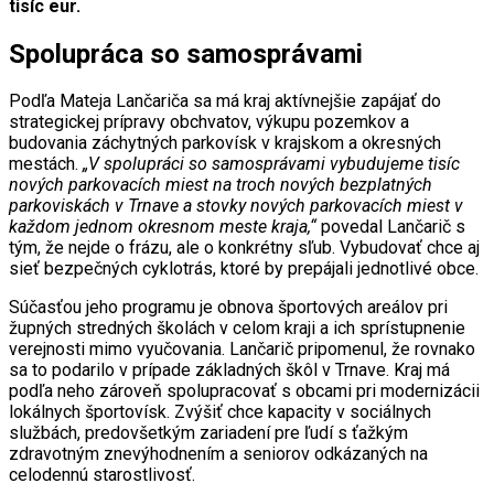
tisíc eur.
Spolupráca so samosprávami
Podľa Mateja Lančariča sa má kraj aktívnejšie zapájať do
strategickej prípravy obchvatov, výkupu pozemkov a
budovania záchytných parkovísk v krajskom a okresných
mestách.
„V spolupráci so samosprávami vybudujeme tisíc
nových parkovacích miest na troch nových bezplatných
parkoviskách v Trnave a stovky nových parkovacích miest v
každom jednom okresnom meste kraja,“
povedal Lančarič s
tým, že nejde o frázu, ale o konkrétny sľub. Vybudovať chce aj
sieť bezpečných cyklotrás, ktoré by prepájali jednotlivé obce.
Súčasťou jeho programu je obnova športových areálov pri
župných stredných školách v celom kraji a ich sprístupnenie
verejnosti mimo vyučovania. Lančarič pripomenul, že rovnako
sa to podarilo v prípade základných škôl v Trnave. Kraj má
podľa neho zároveň spolupracovať s obcami pri modernizácii
lokálnych športovísk. Zvýšiť chce kapacity v sociálnych
službách, predovšetkým zariadení pre ľudí s ťažkým
zdravotným znevýhodnením a seniorov odkázaných na
celodennú starostlivosť.