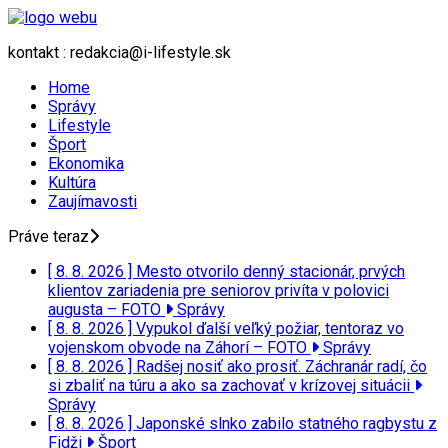
kontakt : redakcia@i-lifestyle.sk
Home
Správy
Lifestyle
Šport
Ekonomika
Kultúra
Zaujímavosti
Práve teraz
[ 8. 8. 2026 ]
Mesto otvorilo denný stacionár, prvých
klientov zariadenia pre seniorov privíta v polovici
augusta – FOTO
Správy
[ 8. 8. 2026 ]
Vypukol ďalší veľký požiar, tentoraz vo
vojenskom obvode na Záhorí – FOTO
Správy
[ 8. 8. 2026 ]
Radšej nosiť ako prosiť. Záchranár radí, čo
si zbaliť na túru a ako sa zachovať v krízovej situácii
Správy
[ 8. 8. 2026 ]
Japonské slnko zabilo statného ragbystu z
Fidži
Šport