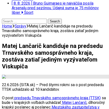
[ 8. 8. 2026 ]
Bruno Guimaraes je najväčšia posila
Arsenalu pred sezónou. Údajná suma je 75 miliónov
libier
Šport
Search
for:
Home
Správy
Matej Lančarič kandiduje na predsedu
Trnavského samosprávneho kraja, zostáva zatiaľ jediným
vyzývateľom Viskupiča
Matej Lančarič kandiduje na predsedu
Trnavského samosprávneho kraja,
zostáva zatiaľ jediným vyzývateľom
Viskupiča
22.6.2026 (SITA.sk) – Pred štyrmi rokmi sa o post predsedu
TTSK uchádzalo až 10 kandidátov.
O post
predsedu Trnavského samosprávneho kraja (TTSK)
sa
bude v krajských voľbách uchádzať
Matej Lančarič
, dlhoročný
krajský poslanec aj poslanec
Mestského zastupiteľstva v