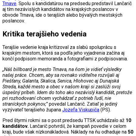
Trnave
. Spolu s kandidatúrou na predsedu predstavil Lančarič
aj tím nezávislých kandidátov na krajských poslancov v
obvode Trnava, ide o terajších alebo bývalých mestských
poslancov.
Kritika terajšieho vedenia
Terajšie vedenie kraja kritizoval za slabú spoluprácu s
krajským mestom, ktorá sa podľa jeho vyjadrenia začína aj
končí podpisom memoranda a fotografiami z podpisovania.
„Náš billboard je mesto Trnava, na ňom je vidieť výsledky
našej práce. Chcem, aby sa rovnako viditeľne rozvíjali aj
Piešťany, Galanta, Skalica, Senica, Hlohovec aj Dunajská
Streda, každé mesto a obec v našom kraji si zaslúži svoj
úspešný príbeh. Idem do toho ako nezávislý kandidát, pretože
pri rozhodovaní chcem vychádzať z potrieb ľudí, nie
straníckych pokynov,”
povedal Lančarič. Zatiaľ je jediný
vyzývateľ terajšieho župana
Jozefa Viskupiča
(PS).
Pred štyrmi rokmi sa o post predsedu TTSK uchádzalo až
10
kandidátov.
Lančarič potvrdil, že kampaň povedie v celom
kraji, bude však nízkonákladová. Náklady na ňu odhaduje na
50