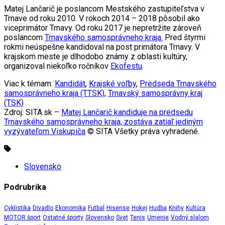
Matej Lančarič je poslancom Mestského zastupiteľstva v
Trnave od roku 2010. V rokoch 2014 – 2018 pôsobil ako
viceprimátor Trnavy. Od roku 2017 je nepretržite zároveň
poslancom
Trnavského samosprávneho kraja.
Pred štyrmi
rokmi neúspešne kandidoval na post primátora Trnavy. V
krajskom meste je dlhodobo známy z oblasti kultúry,
organizoval niekoľko ročníkov
Ekofestu
.
Viac k témam:
Kandidát
,
Krajské voľby
,
Predseda Trnavského
samosprávneho kraja (TTSK)
,
Trnavský samosprávny kraj
(TSK)
Zdroj: SITA.sk –
Matej Lančarič kandiduje na predsedu
Trnavského samosprávneho kraja, zostáva zatiaľ jediným
vyzývateľom Viskupiča
© SITA Všetky práva vyhradené.
Slovensko
Podrubrika
Cyklistika
Divadlo
Ekonomika
Futbal
Hisense
Hokej
Hudba
Knihy
Kultúra
MOTOR šport
Ostatné športy
Slovensko
Svet
Tenis
Umenie
Vodný slalom