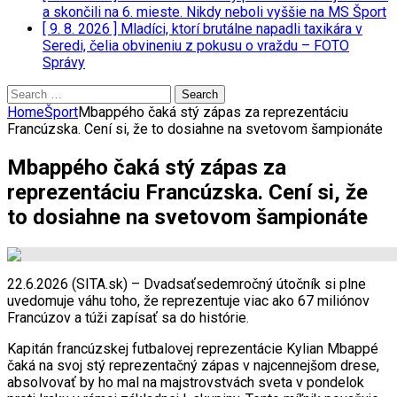
a skončili na 6. mieste. Nikdy neboli vyššie na MS
Šport
[ 9. 8. 2026 ]
Mladíci, ktorí brutálne napadli taxikára v
Seredi, čelia obvineniu z pokusu o vraždu – FOTO
Správy
Search
for:
Home
Šport
Mbappého čaká stý zápas za reprezentáciu
Francúzska. Cení si, že to dosiahne na svetovom šampionáte
Mbappého čaká stý zápas za
reprezentáciu Francúzska. Cení si, že
to dosiahne na svetovom šampionáte
22.6.2026 (SITA.sk) – Dvadsaťsedemročný útočník si plne
uvedomuje váhu toho, že reprezentuje viac ako 67 miliónov
Francúzov a túži zapísať sa do histórie.
Kapitán francúzskej futbalovej reprezentácie Kylian Mbappé
čaká na svoj stý reprezentačný zápas v najcennejšom drese,
absolvovať by ho mal na majstrovstvách sveta v pondelok