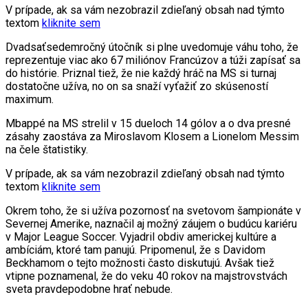
V prípade, ak sa vám nezobrazil zdieľaný obsah nad týmto
textom
kliknite sem
Dvadsaťsedemročný útočník si plne uvedomuje váhu toho, že
reprezentuje viac ako 67 miliónov Francúzov a túži zapísať sa
do histórie. Priznal tiež, že nie každý hráč na MS si turnaj
dostatočne užíva, no on sa snaží vyťažiť zo skúseností
maximum.
Mbappé na MS strelil v 15 dueloch 14 gólov a o dva presné
zásahy zaostáva za Miroslavom Klosem a Lionelom Messim
na čele štatistiky.
V prípade, ak sa vám nezobrazil zdieľaný obsah nad týmto
textom
kliknite sem
Okrem toho, že si užíva pozornosť na svetovom šampionáte v
Severnej Amerike, naznačil aj možný záujem o budúcu kariéru
v Major League Soccer. Vyjadril obdiv americkej kultúre a
ambíciám, ktoré tam panujú. Pripomenul, že s Davidom
Beckhamom o tejto možnosti často diskutujú. Avšak tiež
vtipne poznamenal, že do veku 40 rokov na majstrovstvách
sveta pravdepodobne hrať nebude.