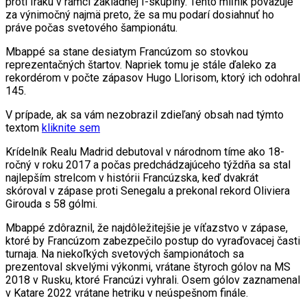
proti Iraku v rámci základnej I-skupiny. Tento míľnik považuje
za výnimočný najmä preto, že sa mu podarí dosiahnuť ho
práve počas svetového šampionátu.
Mbappé sa stane desiatym Francúzom so stovkou
reprezentačných štartov. Napriek tomu je stále ďaleko za
rekordérom v počte zápasov Hugo Llorisom, ktorý ich odohral
145.
V prípade, ak sa vám nezobrazil zdieľaný obsah nad týmto
textom
kliknite sem
Krídelník Realu Madrid debutoval v národnom tíme ako 18-
ročný v roku 2017 a počas predchádzajúceho týždňa sa stal
najlepším strelcom v histórii Francúzska, keď dvakrát
skóroval v zápase proti Senegalu a prekonal rekord Oliviera
Girouda s 58 gólmi.
Mbappé zdôraznil, že najdôležitejšie je víťazstvo v zápase,
ktoré by Francúzom zabezpečilo postup do vyraďovacej časti
turnaja. Na niekoľkých svetových šampionátoch sa
prezentoval skvelými výkonmi, vrátane štyroch gólov na MS
2018 v Rusku, ktoré Francúzi vyhrali. Osem gólov zaznamenal
v Katare 2022 vrátane hetriku v neúspešnom finále.