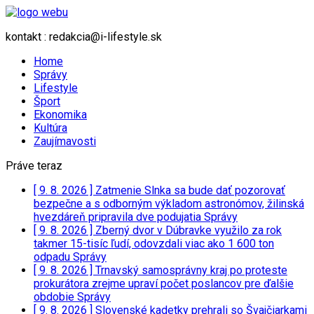
kontakt : redakcia@i-lifestyle.sk
Home
Správy
Lifestyle
Šport
Ekonomika
Kultúra
Zaujímavosti
Práve teraz
[ 9. 8. 2026 ]
Zatmenie Slnka sa bude dať pozorovať
bezpečne a s odborným výkladom astronómov, žilinská
hvezdáreň pripravila dve podujatia
Správy
[ 9. 8. 2026 ]
Zberný dvor v Dúbravke využilo za rok
takmer 15-tisíc ľudí, odovzdali viac ako 1 600 ton
odpadu
Správy
[ 9. 8. 2026 ]
Trnavský samosprávny kraj po proteste
prokurátora zrejme upraví počet poslancov pre ďalšie
obdobie
Správy
[ 9. 8. 2026 ]
Slovenské kadetky prehrali so Švajčiarkami