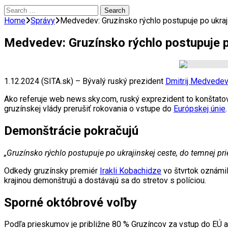
Search
for:
Home
Správy
Medvedev: Gruzínsko rýchlo postupuje po ukraji
Medvedev: Gruzínsko rýchlo postupuje po
1.12.2024 (SITA.sk) – Bývalý ruský prezident
Dmitrij Medvede
Ako referuje web news.sky.com, ruský exprezident to konštatova
gruzínskej vlády prerušiť rokovania o vstupe do
Európskej únie
.
Demonštrácie pokračujú
„Gruzínsko rýchlo postupuje po ukrajinskej ceste, do temnej prie
Odkedy gruzínsky premiér
Irakli Kobachidze
vo štvrtok oznámil
krajinou demonštrujú a dostávajú sa do stretov s políciou.
Sporné októbrové voľby
Podľa prieskumov je približne 80 % Gruzíncov za vstup do EÚ a ú