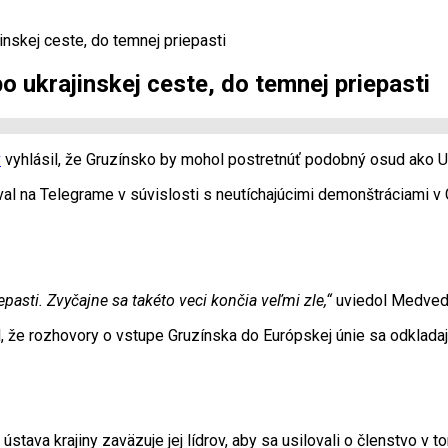
nskej ceste, do temnej priepasti
 ukrajinskej ceste, do temnej priepasti
v
vyhlásil, že Gruzínsko by mohol postretnúť podobný osud ako Uk
l na Telegrame v súvislosti s neutíchajúcimi demonštráciami v G
pasti. Zvyčajne sa takéto veci končia veľmi zle,“
uviedol Medved
, že rozhovory o vstupe Gruzínska do Európskej únie sa odkladaj
stava krajiny zaväzuje jej lídrov, aby sa usilovali o členstvo v 