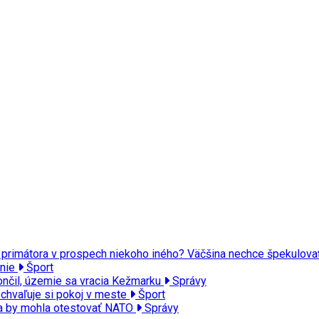
a primátora v prospech niekoho iného? Väčšina nechce špekulov
enie
Šport
ončil, územie sa vracia Kežmarku
Správy
ochvaľuje si pokoj v meste
Šport
va by mohla otestovať NATO
Správy