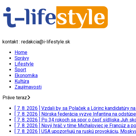
kontakt : redakcia@i-lifestyle.sk
Home
Správy
Lifestyle
Šport
Ekonomika
Kultúra
Zaujímavosti
Práve teraz
[ 7. 8. 2026 ]
Vzdali by sa Polaček a Lörinc kandidatúry n
[ 7. 8. 2026 ]
Nórska federácia vyzve Infantina na odstúp
[ 7. 8. 2026 ]
Po 34 rokoch sa spor o časť sídliska Juh sk
[ 7. 8. 2026 ]
Nový hráč v tíme Michaloviec je Francúz a p
[ 7. 8. 2026 ]
USA upozorňujú na ruskú provokáciu, Mosk