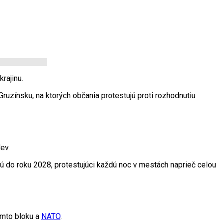
rajinu.
ruzínsku, na ktorých občania protestujú proti rozhodnutiu
ev.
ú do roku 2028, protestujúci každú noc v mestách naprieč celou
tomto bloku a
NATO
.