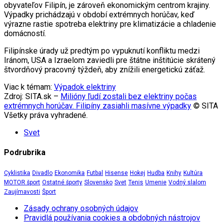
obyvateľov Filipín, je zároveň ekonomickým centrom krajiny.
Výpadky prichádzajú v období extrémnych horúčav, keď
výrazne rastie spotreba elektriny pre klimatizácie a chladenie
domácností.
Filipínske úrady už predtým po vypuknutí konfliktu medzi
Iránom, USA a Izraelom zaviedli pre štátne inštitúcie skrátený
štvordňový pracovný týždeň, aby znížili energetickú záťaž.
Viac k témam:
Výpadok elektriny
Zdroj: SITA.sk –
Milióny ľudí zostali bez elektriny počas
extrémnych horúčav. Filipíny zasiahli masívne výpadky
© SITA
Všetky práva vyhradené.
Svet
Podrubrika
Cyklistika
Divadlo
Ekonomika
Futbal
Hisense
Hokej
Hudba
Knihy
Kultúra
MOTOR šport
Ostatné športy
Slovensko
Svet
Tenis
Umenie
Vodný slalom
Zaujímavosti
Šport
Zásady ochrany osobných údajov
Pravidlá používania cookies a obdobných nástrojov