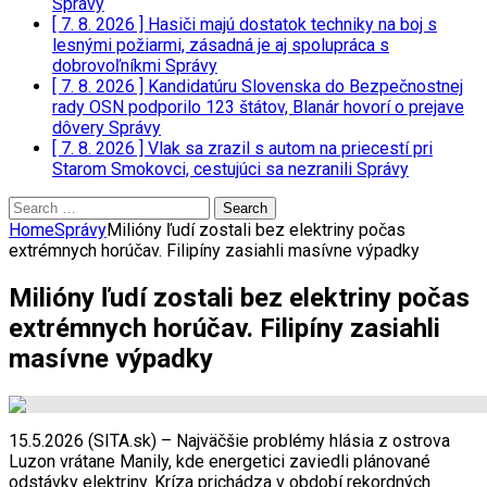
Správy
[ 7. 8. 2026 ]
Hasiči majú dostatok techniky na boj s
lesnými požiarmi, zásadná je aj spolupráca s
dobrovoľníkmi
Správy
[ 7. 8. 2026 ]
Kandidatúru Slovenska do Bezpečnostnej
rady OSN podporilo 123 štátov, Blanár hovorí o prejave
dôvery
Správy
[ 7. 8. 2026 ]
Vlak sa zrazil s autom na priecestí pri
Starom Smokovci, cestujúci sa nezranili
Správy
Search
for:
Home
Správy
Milióny ľudí zostali bez elektriny počas
extrémnych horúčav. Filipíny zasiahli masívne výpadky
Milióny ľudí zostali bez elektriny počas
extrémnych horúčav. Filipíny zasiahli
masívne výpadky
15.5.2026 (SITA.sk) – Najväčšie problémy hlásia z ostrova
Luzon vrátane Manily, kde energetici zaviedli plánované
odstávky elektriny. Kríza prichádza v období rekordných