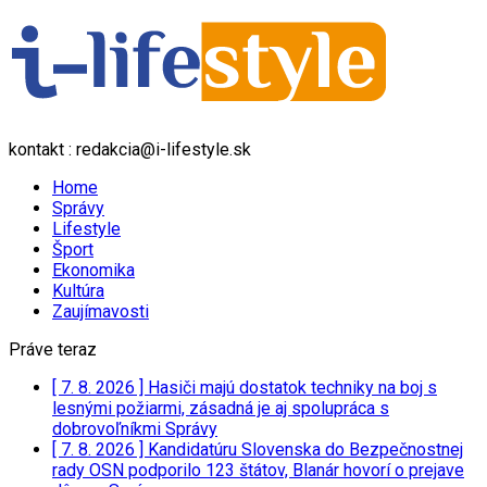
kontakt : redakcia@i-lifestyle.sk
Home
Správy
Lifestyle
Šport
Ekonomika
Kultúra
Zaujímavosti
Práve teraz
[ 7. 8. 2026 ]
Hasiči majú dostatok techniky na boj s
lesnými požiarmi, zásadná je aj spolupráca s
dobrovoľníkmi
Správy
[ 7. 8. 2026 ]
Kandidatúru Slovenska do Bezpečnostnej
rady OSN podporilo 123 štátov, Blanár hovorí o prejave