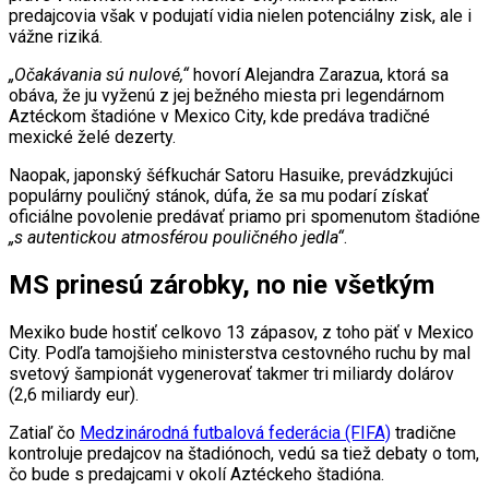
predajcovia však v podujatí vidia nielen potenciálny zisk, ale i
vážne riziká.
„Očakávania sú nulové,“
hovorí Alejandra Zarazua, ktorá sa
obáva, že ju vyženú z jej bežného miesta pri legendárnom
Aztéckom štadióne v Mexico City, kde predáva tradičné
mexické želé dezerty.
Naopak, japonský šéfkuchár Satoru Hasuike, prevádzkujúci
populárny pouličný stánok, dúfa, že sa mu podarí získať
oficiálne povolenie predávať priamo pri spomenutom štadióne
„s autentickou atmosférou pouličného jedla“
.
MS prinesú zárobky, no nie všetkým
Mexiko bude hostiť celkovo 13 zápasov, z toho päť v Mexico
City. Podľa tamojšieho ministerstva cestovného ruchu by mal
svetový šampionát vygenerovať takmer tri miliardy dolárov
(2,6 miliardy eur).
Zatiaľ čo
Medzinárodná futbalová federácia (FIFA)
tradične
kontroluje predajcov na štadiónoch, vedú sa tiež debaty o tom,
čo bude s predajcami v okolí Aztéckeho štadióna.