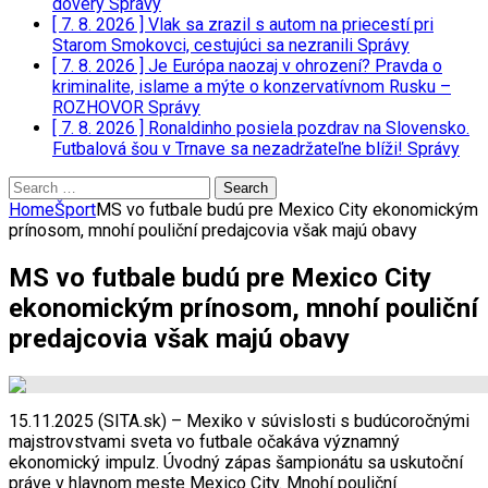
dôvery
Správy
[ 7. 8. 2026 ]
Vlak sa zrazil s autom na priecestí pri
Starom Smokovci, cestujúci sa nezranili
Správy
[ 7. 8. 2026 ]
Je Európa naozaj v ohrození? Pravda o
kriminalite, islame a mýte o konzervatívnom Rusku –
ROZHOVOR
Správy
[ 7. 8. 2026 ]
Ronaldinho posiela pozdrav na Slovensko.
Futbalová šou v Trnave sa nezadržateľne blíži!
Správy
Search
for:
Home
Šport
MS vo futbale budú pre Mexico City ekonomickým
prínosom, mnohí pouliční predajcovia však majú obavy
MS vo futbale budú pre Mexico City
ekonomickým prínosom, mnohí pouliční
predajcovia však majú obavy
15.11.2025 (SITA.sk) – Mexiko v súvislosti s budúcoročnými
majstrovstvami sveta vo futbale očakáva významný
ekonomický impulz. Úvodný zápas šampionátu sa uskutoční
práve v hlavnom meste Mexico City. Mnohí pouliční