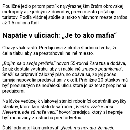
Pouličné jedlo pritom patrí k najvýraznejším črtám obrovskej
metropoly a je jedným z dôvodov, prečo mesto priťahuje
turistov. Podľa vládnej štúdie si takto v hlavnom meste zarába
až 1,5 milióna ľudí.
Napätie v uliciach: „Je to ako mafia“
Obavy však rastú. Predajcovia z okolia štadióna tvrdia, že
čelia tlaku, aby sa presťahovali na iné miesto.
„Bojím sa o svoje prežitie,“
hovorí 55-ročná Zarazua a dodáva,
že už dostala výstrahu, aby si našla iné
„miesto podnikania“
.
Snaží sa pripraviť záložný plán, no obáva sa, že jej počas
turnaja nepovolia predávať ani v okolí. Približne 20 stánkov má
byť presunutých na neďalekú ulicu, ktorá je už teraz preplnená
predajcami.
Na lávke vedúcej k vlakovej stanici robotníci odstránili zvyšky
stánkov, ktoré tam stáli desaťročia.
„Všetko vzali v noci.
Nevieme, kde sú naše veci,“
hovorí predajca, ktorý si nepraje
byť menovaný zo strachu pred odvetou.
Ďalší odmietol komunikovať:
„Nech ma nevidia, že niečo