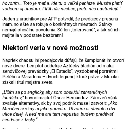
hovorím… Toto je mafia. Ide tu o veľké peniaze. Musíte platiť
vodcom aj úradom. FIFA nás nechce, preto nás odstraňujú.“
Jeden z úradníkov pre AFP potvrdil, že predajcov presunú
inam, no ešte sa rokuje o konkrétnych miestach. Stánky
nemajú oficiálne povolenia. Sú len „tolerované“, a tak sú ich
majitelia v podstate bezbranní.
Niektorí veria v nové možnosti
Napriek chaosu iní predajcovia dúfajú, že šampionát im otvorí
nové dvere. Len plot oddeľuje Aztécky štadión od malej
sendvičovej prevádzky „El Estadio“, vyzdobenej portrétmi
Pelého a Maradonu – dvoch legiend, ktoré práve v Mexiku
získali titul majstra sveta.
„Učím sa po anglicky, aby som obslúžil zahraničných
fanúšikov,“
hovorí majiteľ Óscar Hernández. Zároveň však
zvažuje alternatívy, ak by svoj podnik musel zatvoriť: „
Ako
Mexičan si vždy nejako poradím. Otvorím si stánok o dve
ulice ďalej. A keď ma ani tam nepustia, budem predávať
sendviče z tašky.“