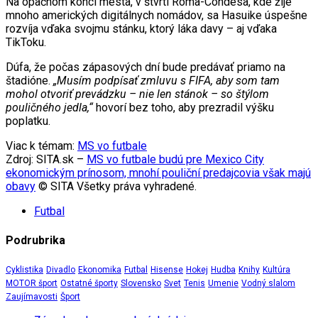
Na opačnom konci mesta, v štvrti Roma-Condesa, kde žije
mnoho amerických digitálnych nomádov, sa Hasuike úspešne
rozvíja vďaka svojmu stánku, ktorý láka davy – aj vďaka
TikToku.
Dúfa, že počas zápasových dní bude predávať priamo na
štadióne.
„Musím podpísať zmluvu s FIFA, aby som tam
mohol otvoriť prevádzku – nie len stánok – so štýlom
pouličného jedla,“
hovorí bez toho, aby prezradil výšku
poplatku.
Viac k témam:
MS vo futbale
Zdroj: SITA.sk –
MS vo futbale budú pre Mexico City
ekonomickým prínosom, mnohí pouliční predajcovia však majú
obavy
© SITA Všetky práva vyhradené.
Futbal
Podrubrika
Cyklistika
Divadlo
Ekonomika
Futbal
Hisense
Hokej
Hudba
Knihy
Kultúra
MOTOR šport
Ostatné športy
Slovensko
Svet
Tenis
Umenie
Vodný slalom
Zaujímavosti
Šport