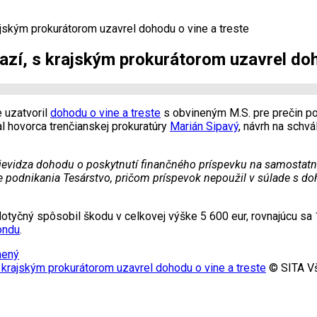
jským prokurátorom uzavrel dohodu o vine a treste
azí, s krajským prokurátorom uzavrel doh
 uzatvoril
dohodu o vine a treste
s obvineným M.S. pre prečin p
l hovorca trenčianskej prokuratúry
Marián Sipavý
, návrh na schv
ievidza dohodu o poskytnutí finančného príspevku na samostatn
ete podnikania Tesárstvo, pričom príspevok nepoužil v súlade s
k dotyčný spôsobil škodu v celkovej výške 5 600 eur, rovnajúcu 
ondu
.
nený
krajským prokurátorom uzavrel dohodu o vine a treste
© SITA Vš