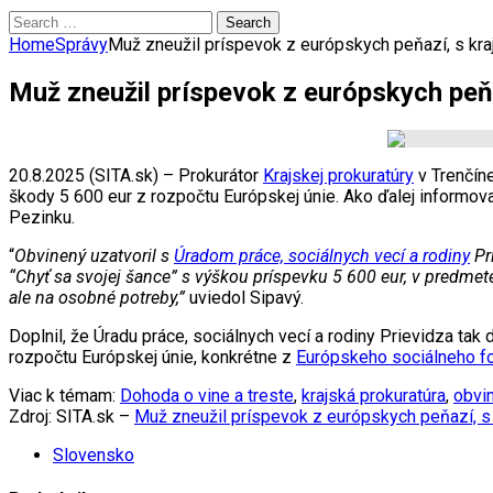
Search
for:
Home
Správy
Muž zneužil príspevok z európskych peňazí, s kra
Muž zneužil príspevok z európskych peň
20.8.2025 (SITA.sk) – Prokurátor
Krajskej prokuratúry
v Trenčíne
škody 5 600 eur z rozpočtu Európskej únie. Ako ďalej informova
Pezinku.
“
Obvinený uzatvoril s
Úradom práce, sociálnych vecí a rodiny
Pr
“Chyť sa svojej šance” s výškou príspevku 5 600 eur, v predm
ale na osobné potreby,”
uviedol Sipavý.
Doplnil, že Úradu práce, sociálnych vecí a rodiny Prievidza ta
rozpočtu Európskej únie, konkrétne z
Európskeho sociálneho f
Viac k témam:
Dohoda o vine a treste
,
krajská prokuratúra
,
obvi
Zdroj: SITA.sk –
Muž zneužil príspevok z európskych peňazí, s 
Slovensko