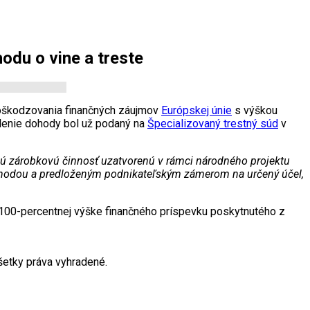
odu o vine a treste
oškodzovania finančných záujmov
Európskej únie
s výškou
álenie dohody bol už podaný na
Špecializovaný trestný súd
v
ú zárobkovú činnosť uzatvorenú v rámci národného projektu
 dohodou a predloženým podnikateľským zámerom na určený účel,
sa 100-percentnej výške finančného príspevku poskytnutého z
etky práva vyhradené.