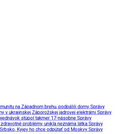
 komunitu na Západnom brehu, podpálili domy
Správy
 v ukrajinskej Záporožskej jadrovej elektrárni
Správy
t objednávok stúpol takmer 17-násobne
Správy
a zdravotné problémy, unikla neznáma látka
Správy
vi Srbsko, Kyjev ho chce odpútať od Moskvy
Správy