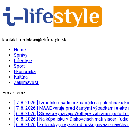
kontakt : redakcia@i-lifestyle.sk
Home
Správy
Lifestyle
Šport
Ekonomika
Kultúra
Zaujímavosti
Práve teraz
[ 7. 8. 2026 ]
Izraelskí osadníci zaútočili na palestínsku
[ 7. 8. 2026 ]
MAAE varuje pred častými výpadkami elektriny
[ 6. 8. 2026 ]
Slováci využívajú Wolt aj v zahraničí, poče
[ 6. 8. 2026 ]
Na kúpalisku v Diakovciach mali viacerí ľudi
[ 6. 8. 2026 ]
Zelenskyj prvýkrát od ruskej invázie navští