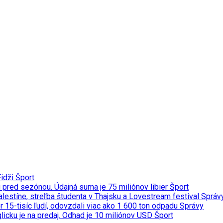
Fidži
Šport
u pred sezónou. Údajná suma je 75 miliónov libier
Šport
Palestíne, streľba študenta v Thajsku a Lovestream festival
Správ
 15-tisíc ľudí, odovzdali viac ako 1 600 ton odpadu
Správy
licku je na predaj. Odhad je 10 miliónov USD
Šport