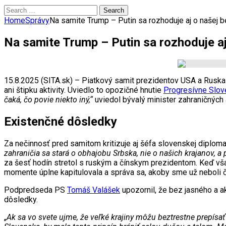
Search
for:
Home
Správy
Na samite Trump – Putin sa rozhoduje aj o našej 
Na samite Trump – Putin sa rozhoduje a
15.8.2025 (SITA.sk) – Piatkový samit prezidentov USA a Ruska 
ani štipku aktivity. Uviedlo to opozičné hnutie
Progresívne Slov
čaká, čo povie niekto iný,“
uviedol bývalý minister zahraničných
Existenčné dôsledky
Za nečinnosť pred samitom kritizuje aj šéfa slovenskej diplom
zahraničia sa stará o obhajobu Srbska, nie o našich krajanov, a 
za šesť hodín stretol s ruským a čínskym prezidentom. Keď vša
momente úplne kapitulovala a správa sa, akoby sme už neboli 
Podpredseda PS
Tomáš Valášek
upozornil, že bez jasného a a
dôsledky.
„
Ak sa vo svete ujme, že veľké krajiny môžu beztrestne prepís