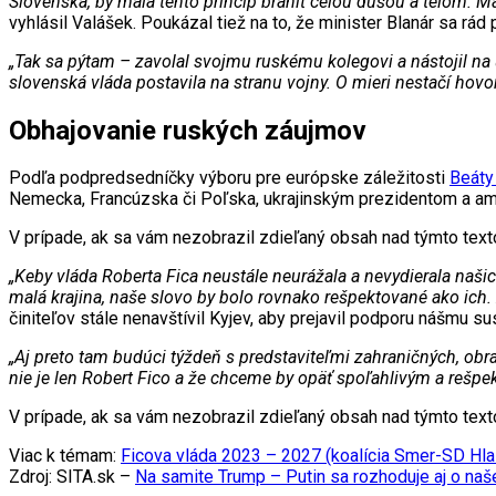
Slovenska, by mala tento princíp brániť celou dušou a telom. M
vyhlásil Valášek. Poukázal tiež na to, že minister Blanár sa rád
„Tak sa pýtam – zavolal svojmu ruskému kolegovi a nástojil n
slovenská vláda postavila na stranu vojny. O mieri nestačí hovoriť
Obhajovanie ruských záujmov
Podľa podpredsedníčky výboru pre európske záležitosti
Beáty
Nemecka, Francúzska či Poľska, ukrajinským prezidentom a a
V prípade, ak sa vám nezobrazil zdieľaný obsah nad týmto te
„
Keby vláda Roberta Fica neustále neurážala a nevydierala naš
malá krajina, naše slovo by bolo rovnako rešpektované ako ich. 
činiteľov stále nenavštívil Kyjev, aby prejavil podporu nášmu su
„Aj preto tam budúci týždeň s predstaviteľmi zahraničných, ob
nie je len Robert Fico a že chceme by opäť spoľahlivým a reš
V prípade, ak sa vám nezobrazil zdieľaný obsah nad týmto te
Viac k témam:
Ficova vláda 2023 – 2027 (koalícia Smer-SD Hl
Zdroj: SITA.sk –
Na samite Trump – Putin sa rozhoduje aj o na