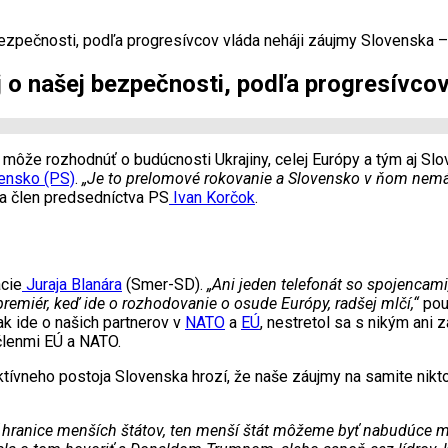
bezpečnosti, podľa progresívcov vláda neháji záujmy Slovenska 
j o našej bezpečnosti, podľa progresívco
môže rozhodnúť o budúcnosti Ukrajiny, celej Európy a tým aj Sl
ensko (PS)
.
„Je to prelomové rokovanie a Slovensko v ňom nemá ž
 a člen predsedníctva PS
Ivan Korčok
.
acie
Juraja Blanára
(Smer-SD).
„Ani jeden telefonát so spojencami
premiér, keď ide o rozhodovanie o osude Európy, radšej mlčí,“
pou
k ide o našich partnerov v
NATO
a
EÚ
, nestretol sa s nikým ani
členmi EÚ a NATO.
ktívneho postoja Slovenska hrozí, že naše záujmy na samite ni
ať hranice menších štátov, ten menší štát môžeme byť nabudúce m