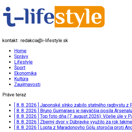
kontakt : redakcia@i-lifestyle.sk
Home
Správy
Lifestyle
Šport
Ekonomika
Kultúra
Zaujímavosti
Práve teraz
[ 8. 8. 2026 ]
Japonské slnko zabilo statného ragbystu z 
[ 8. 8. 2026 ]
Bruno Guimaraes je najväčšia posila Arsenal
[ 8. 8. 2026 ]
Top foto dňa (7. august 2026): Včelie úle v 
[ 8. 8. 2026 ]
Zberný dvor v Dúbravke využilo za rok takmer
[ 8. 8. 2026 ]
Lopta z Maradonovho Gólu storočia proti Ang