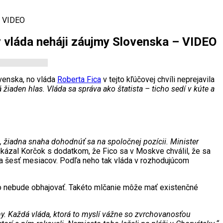
– VIDEO
v vláda neháji záujmy Slovenska – VIDEO
ovenska, no vláda
Roberta Fica
v tejto kľúčovej chvíli neprejavila
iaden hlas. Vláda sa správa ako štatista – ticho sedí v kúte a
, žiadna snaha dohodnúť sa na spoločnej pozícii. Minister
kázal Korčok s dodatkom, že Fico sa v Moskve chválil, že sa
 za šesť mesiacov. Podľa neho tak vláda v rozhodujúcom
kto nebude obhajovať. Takéto mlčanie môže mať existenčné
y. Každá vláda, ktorá to myslí vážne so zvrchovanosťou