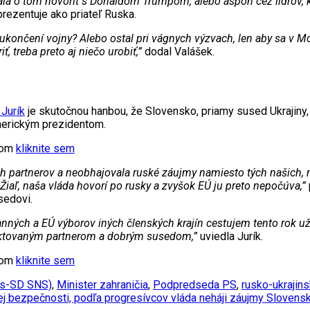
ala o tom hovoriť s Donaldom Trumpom, alebo aspoň cez lídrov, kto
 prezentuje ako priateľ Ruska.
a ukončení vojny? Alebo ostal pri vágnych výzvach, len aby sa 
, treba preto aj niečo urobiť,”
dodal Valášek.
 Jurík
je skutočnou hanbou, že Slovensko, priamy sused Ukrajiny,
merickým prezidentom.
xtom
kliknite sem
ich partnerov a neobhajovala ruské záujmy namiesto tých našich
Žiaľ, naša vláda hovorí po rusky a zvyšok EÚ ju preto nepočúva,”
sedovi.
ranných a EÚ výborov iných členských krajín cestujem tento rok 
pektovaným partnerom a dobrým susedom,”
uviedla Jurík.
xtom
kliknite sem
as-SD SNS)
,
Minister zahraničia
,
Podpredseda PS
,
rusko-ukrajins
šej bezpečnosti, podľa progresívcov vláda neháji záujmy Sloven