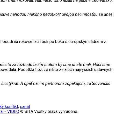
rí s ním rokovali. Namiesto toho ležali na pláži v Chorvátsku,“
v Moskve náhodou niekoho nedotkol? Svojou nečinnosťou sa dnes
 nesedí na rokovaniach bok po boku s európskymi lídrami z
, miesto za rozhodovacím stolom by sme určite mali. Hoci sme
povedala. Podotkla tiež, že nikto z našich najvyšších ústavných
už šiestykrát. A opäť našim partnerom zopakujem, že Slovensko
ký konflikt
,
samit
ska – VIDEO
© SITA Všetky práva vyhradené.