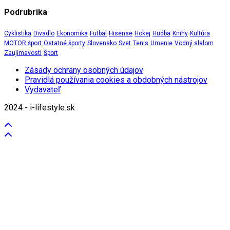
Podrubrika
Cyklistika
Divadlo
Ekonomika
Futbal
Hisense
Hokej
Hudba
Knihy
Kultúra
MOTOR šport
Ostatné športy
Slovensko
Svet
Tenis
Umenie
Vodný slalom
Zaujímavosti
Šport
Zásady ochrany osobných údajov
Pravidlá používania cookies a obdobných nástrojov
Vydavateľ
2024 - i-lifestyle.sk