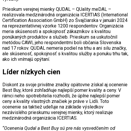
Prieskum verejnej mienky QUDAL – QUality meDAL –
realizovala medzinárodná organizácia ICERTIAS (International
Certification Association GmbH) zo Švajčiarska v januári 2024
na reprezentatívnej vzorke 1200 respondentov. Organizácia
meria skúsenosti a spokojnosť zákazníkov s kvalitou
ponúkaných produktov a služieb. Prieskum sa uskutočnil
metódou CAWI, jeho respondentmi boli občania Slovenska
nad 17 rokov. QUDAL nemeria podiel na trhu a ani silu značky,
ale skúsenosť, spokojnosť s kvalitou služby a ponuku trhu tak,
ako ich vnímajú opýtaní.
Líder nízkych cien
Diskont za svoje privátne značky opätovne získal aj ocenenie
Best Buy, ktoré zohľadňuje najlepší pomer kvality a ceny. V
rámci neho spotrebitelia rozhodli, že úplne najlepší pomer
ceny a kvality vlastných značiek je práve v Lidli. Toto
ocenenie sa taktiež udeľuje na základe výsledkov
nezávislého prieskumu verejnej mienky, ktorý realizuje
medzinárodná organizácia ICERTIAS.
“Ocenenia Qudal a Best Buy sú pre nás vysvedčením od