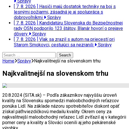
Správy
[ 7. 8. 2026 ]
Hasiči majú dostatok techniky na boj s
lesnými požiarmi, zásadná je aj spolupráca s
dobrovoľníkmi
Správy
[ 7. 8. 2026 ]
Kandidatúru Slovenska do Bezpečnostnej
rady OSN podporilo 123 štátov, Blanár hovorí o prejave
dôvery
Správy
[ 7. 8. 2026 ]
Vlak sa zrazil s autom na priecestí pri
Starom Smokovci, cestujúci sa nezranili
Správy
Search
for:
Home
Správy
Najkvalitnejší na slovenskom trhu
Najkvalitnejší na slovenskom trhu
20.8.2024 (SITA.sk) – Podľa zákazníkov najvyššiu úroveň
kvality na Slovensku spomedzi maloobchodných reťazcov
ponúka Lidl. Na základe názoru spotrebiteľov diskont opäť
získal päťhviezdičkovú medailu kvality. Okrem ceny za
najkvalitnejší maloobchodný reťazec Lidl zvíťazil aj v kategórii
pomer ceny a kvality a Slováci ocenili aj jeho pekárenské
výrobky.