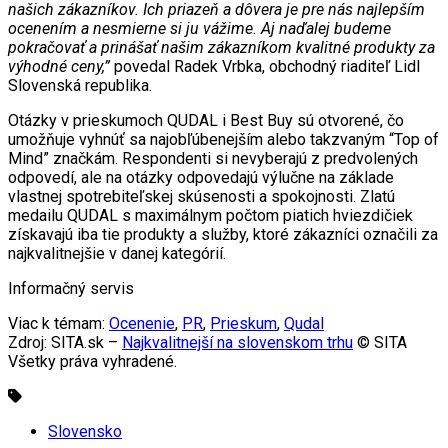
našich zákazníkov. Ich priazeň a dôvera je pre nás najlepším
ocenením a nesmierne si ju vážime. Aj naďalej budeme
pokračovať a prinášať našim zákazníkom kvalitné produkty za
výhodné ceny,”
povedal Radek Vrbka, obchodný riaditeľ Lidl
Slovenská republika.
Otázky v prieskumoch QUDAL i Best Buy sú otvorené, čo
umožňuje vyhnúť sa najobľúbenejším alebo takzvaným “Top of
Mind” značkám. Respondenti si nevyberajú z predvolených
odpovedí, ale na otázky odpovedajú výlučne na základe
vlastnej spotrebiteľskej skúsenosti a spokojnosti. Zlatú
medailu QUDAL s maximálnym počtom piatich hviezdičiek
získavajú iba tie produkty a služby, ktoré zákazníci označili za
najkvalitnejšie v danej kategórií.
Informačný servis
Viac k témam:
Ocenenie
,
PR
,
Prieskum
,
Qudal
Zdroj: SITA.sk –
Najkvalitnejší na slovenskom trhu
© SITA
Všetky práva vyhradené.
Slovensko