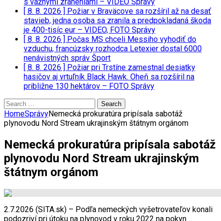
s vážnymi zraneniami – VIDEO
Správy
[ 8. 8. 2026 ]
Požiar v Braväcove sa rozšíril až na desať
stavieb, jedna osoba sa zranila a predpokladaná škoda
je 400-tisíc eur – VIDEO, FOTO
Správy
[ 8. 8. 2026 ]
Počas MS chceli Messiho vyhodiť do
vzduchu, francúzsky rozhodca Letexier dostal 6000
nenávistných správ
Šport
[ 8. 8. 2026 ]
Požiar pri Trstíne zamestnal desiatky
hasičov aj vrtuľník Black Hawk. Oheň sa rozšíril na
približne 130 hektárov – FOTO
Správy
Search
for:
Home
Správy
Nemecká prokuratúra pripísala sabotáž
plynovodu Nord Stream ukrajinským štátnym orgánom
Nemecká prokuratúra pripísala sabotáž
plynovodu Nord Stream ukrajinským
štátnym orgánom
2.7.2026 (SITA.sk) – Podľa nemeckých vyšetrovateľov konali
podozriví pri útoku na plynovod v roku 2022 na pokyn