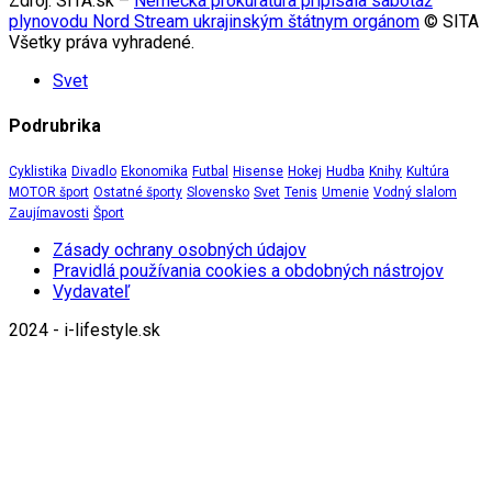
Zdroj: SITA.sk –
Nemecká prokuratúra pripísala sabotáž
plynovodu Nord Stream ukrajinským štátnym orgánom
© SITA
Všetky práva vyhradené.
Svet
Podrubrika
Cyklistika
Divadlo
Ekonomika
Futbal
Hisense
Hokej
Hudba
Knihy
Kultúra
MOTOR šport
Ostatné športy
Slovensko
Svet
Tenis
Umenie
Vodný slalom
Zaujímavosti
Šport
Zásady ochrany osobných údajov
Pravidlá používania cookies a obdobných nástrojov
Vydavateľ
2024 - i-lifestyle.sk