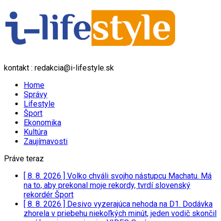
kontakt : redakcia@i-lifestyle.sk
Home
Správy
Lifestyle
Šport
Ekonomika
Kultúra
Zaujímavosti
Práve teraz
[ 8. 8. 2026 ]
Volko chváli svojho nástupcu Machatu. Má
na to, aby prekonal moje rekordy, tvrdí slovenský
rekordér
Šport
[ 8. 8. 2026 ]
Desivo vyzerajúca nehoda na D1. Dodávka
zhorela v priebehu niekoľkých minút, jeden vodič skončil