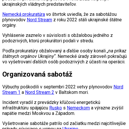
ukrajinských vládnych predstaviteľov.
Nemecká prokuratúra
vo štvrtok uviedla, že za sabotážou
plynovodov
Nord Stream
z roku 2022 stáli ukrajinské štátne
orgány.
Vyhlásenie zaznelo v súvislosti s obžalobou jedného z
podozrivých, ktorú prokurátori podali v stredu.
Podľa prokuratúry obžalovaný a ďalšie osoby konali
„na príkaz
štátnych orgánov Ukrajiny“
. Nemecké úrady zároveň pokračujú
vo vyšetrovaní ďalších osôb podozrivých z účasti na operácii.
Organizovaná sabotáž
Výbuchy poškodili v septembri 2022 vetvy plynovodov
Nord
Stream 1
a
Nord Stream 2
v Baltskom mori.
Incident vyradil z prevádzky kľúčovú energetickú
infraštruktúru spájajúcu
Rusko
s
Nemeckom
a výrazne zvýšil
napätie medzi Moskvou a Západom.
Vyšetrovanie sabotáže patrilo od začiatku medzi najcitlivejšie
prípady súvisiace s vojnou na
Ukrajine
.