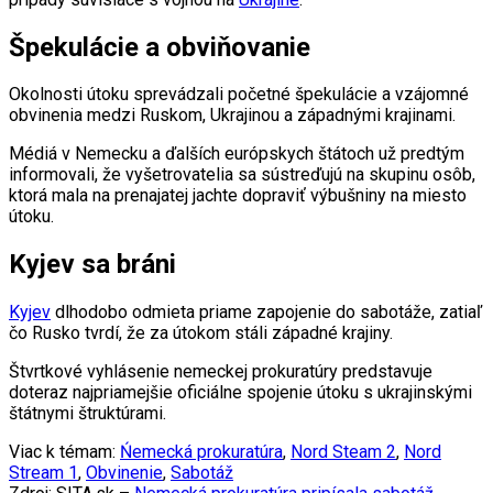
Špekulácie a obviňovanie
Okolnosti útoku sprevádzali početné špekulácie a vzájomné
obvinenia medzi Ruskom, Ukrajinou a západnými krajinami.
Médiá v Nemecku a ďalších európskych štátoch už predtým
informovali, že vyšetrovatelia sa sústreďujú na skupinu osôb,
ktorá mala na prenajatej jachte dopraviť výbušniny na miesto
útoku.
Kyjev sa bráni
Kyjev
dlhodobo odmieta priame zapojenie do sabotáže, zatiaľ
čo Rusko tvrdí, že za útokom stáli západné krajiny.
Štvrtkové vyhlásenie nemeckej prokuratúry predstavuje
doteraz najpriamejšie oficiálne spojenie útoku s ukrajinskými
štátnymi štruktúrami.
Viac k témam:
Ńemecká prokuratúra
,
Nord Steam 2
,
Nord
Stream 1
,
Obvinenie
,
Sabotáž