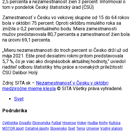
2,5 percenta a nezamestnanosť žien 3 percent. Informoval o
tom v pondelok Český štatistický úrad (ČSÚ).
Zamestnanosť v Česku vo vekovej skupine od 15 do 64 rokov
bola v októbri 75 percent. Oproti októbru minulého roka sa
znížila o 0,2 percentuálneho bodu. Miera zamestnanosti
mužov predstavovala 80,7 percenta a zamestnanosť žien bola
na úrovni 69,1 percenta.
„Mieru nezamestnanosti do troch percent si Česko drží už od
mája 2021. Ešte pred desiatimi rokmi pritom predstavovala
5,7 %, čo je viac ako dvojnásobok aktuálnej hodnoty,” uviedol
riaditeľ odboru štatistiky trhu práce a rovnakých príležitostí
ČSÚ Dalibor Holý.
Zdroj: SITA.sk –
Nezamestnanosť v Česku v októbri
medziročne mierne klesla
© SITA Všetky práva vyhradené.
Svet
Podrubrika
Cyklistika
Divadlo
Ekonomika
Futbal
Hisense
Hokej
Hudba
Knihy
Kultúra
MOTOR šport
Ostatné športy
Slovensko
Svet
Tenis
Umenie
Vodný slalom