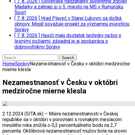
[ 7. 8. 2026 ]
Slovenské hádzanárky suverénne zdolali
Maďarky a zahrajú si o 5. miesto na MS v Rumunsku
Šport
[ 7. 8. 2026 ]
Hrad Plaveč v Starej Ľubovni sa dočká
obnovy, Migaľ považuje projekt za významnú investíciu
Správy
[ 7. 8. 2026 ]
Hasiči majú dostatok techniky na boj s
lesnými požiarmi, zásadná je aj spolupráca s
dobrovoľníkmi
Správy
Search
for:
Home
Správy
Nezamestnanosť v Česku v októbri medziročne
mierne klesla
Nezamestnanosť v Česku v októbri
medziročne mierne klesla
2.12.2024 (SITA.sk) – Miera nezamestnanosti v Českej
republike sa v októbri v porovnaní s rovnakým mesiacom
minulého roka znížila o 0,2 percentuálneho bodu na 2,7
percenta. Októbrová nezamestnanosť mužov bola na úrovni