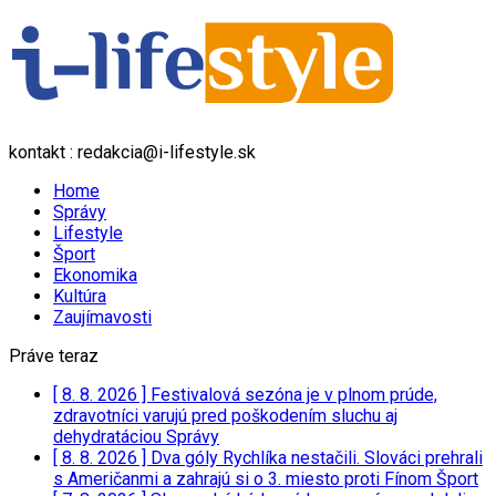
kontakt : redakcia@i-lifestyle.sk
Home
Správy
Lifestyle
Šport
Ekonomika
Kultúra
Zaujímavosti
Práve teraz
[ 8. 8. 2026 ]
Festivalová sezóna je v plnom prúde,
zdravotníci varujú pred poškodením sluchu aj
dehydratáciou
Správy
[ 8. 8. 2026 ]
Dva góly Rychlíka nestačili. Slováci prehrali
s Američanmi a zahrajú si o 3. miesto proti Fínom
Šport