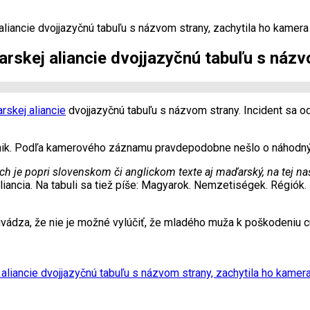
liancie dvojjazyčnú tabuľu s názvom strany, zachytila ho kamera
rskej aliancie dvojjazyčnú tabuľu s názv
rskej aliancie
dvojjazyčnú tabuľu s názvom strany. Incident sa o
tnik. Podľa kamerového záznamu pravdepodobne nešlo o náhodný 
nich je popri slovenskom či anglickom texte aj maďarský, na tej na
iancia. Na tabuli sa tiež píše: Magyarok. Nemzetiségek. Régiók.
 uvádza, že nie je možné vylúčiť, že mladého muža k poškodeniu
liancie dvojjazyčnú tabuľu s názvom strany, zachytila ho kamer