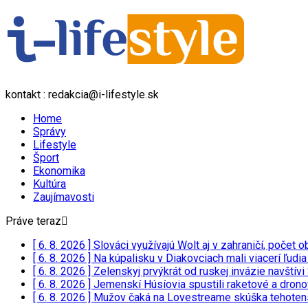
kontakt : redakcia@i-lifestyle.sk
Home
Správy
Lifestyle
Šport
Ekonomika
Kultúra
Zaujímavosti
Práve teraz
[ 6. 8. 2026 ]
Slováci využívajú Wolt aj v zahraničí, poče
[ 6. 8. 2026 ]
Na kúpalisku v Diakovciach mali viacerí ľudi
[ 6. 8. 2026 ]
Zelenskyj prvýkrát od ruskej invázie navští
[ 6. 8. 2026 ]
Jemenskí Húsíovia spustili raketové a drono
[ 6. 8. 2026 ]
Mužov čaká na Lovestreame skúška tehotensk