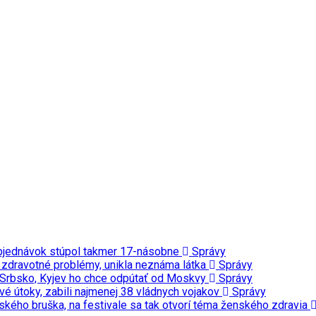
t objednávok stúpol takmer 17-násobne
Správy
a zdravotné problémy, unikla neznáma látka
Správy
vi Srbsko, Kyjev ho chce odpútať od Moskvy
Správy
vé útoky, zabili najmenej 38 vládnych vojakov
Správy
ého bruška, na festivale sa tak otvorí téma ženského zdravia