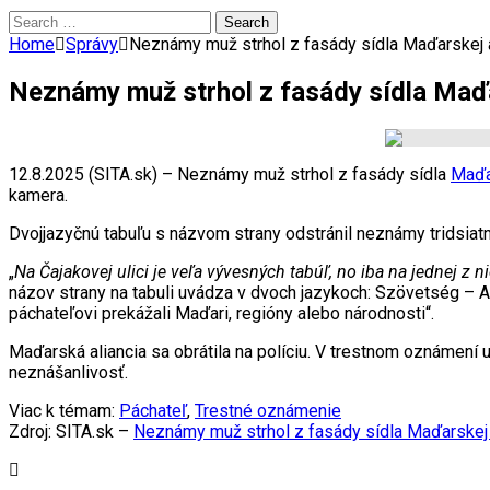
Search
for:
Home
Správy
Neznámy muž strhol z fasády sídla Maďarskej a
Neznámy muž strhol z fasády sídla Maďa
12.8.2025 (SITA.sk) – Neznámy muž strhol z fasády sídla
Maďa
kamera.
Dvojjazyčnú tabuľu s názvom strany odstránil neznámy tridsia
„
Na Čajakovej ulici je veľa vývesných tabúľ, no iba na jednej z 
názov strany na tabuli uvádza v dvoch jazykoch: Szövetség – Al
páchateľovi prekážali Maďari, regióny alebo národnosti“.
Maďarská aliancia sa obrátila na políciu. V trestnom oznámení
neznášanlivosť.
Viac k témam:
Páchateľ
,
Trestné oznámenie
Zdroj: SITA.sk –
Neznámy muž strhol z fasády sídla Maďarskej a