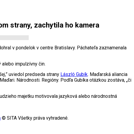
om strany, zachytila ho kamera
dohral v pondelok v centre Bratislavy. Páchateľa zaznamenala
alebo impulzívny čin.
šej
,” uviedol predseda strany
László Gubík
. Maďarská aliancia
 Maďari. Národnosti. Regióny. Podľa Gubíka otázkou zostáva, „či
 cudzieho majetku motivovala jazyková alebo národnostná
a
© SITA Všetky práva vyhradené.