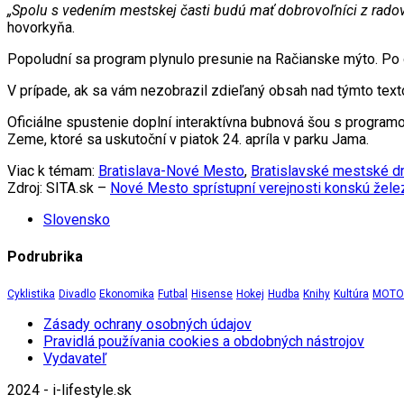
„Spolu s vedením mestskej časti budú mať dobrovoľníci z radov v
hovorkyňa.
Popoludní sa program plynulo presunie na Račianske mýto. Po 
V prípade, ak sa vám nezobrazil zdieľaný obsah nad týmto te
Oficiálne spustenie doplní interaktívna bubnová šou s progr
Zeme, ktoré sa uskutoční v piatok 24. apríla v parku Jama.
Viac k témam:
Bratislava-Nové Mesto
,
Bratislavské mestské d
Zdroj: SITA.sk –
Nové Mesto sprístupní verejnosti konskú želez
Slovensko
Podrubrika
Cyklistika
Divadlo
Ekonomika
Futbal
Hisense
Hokej
Hudba
Knihy
Kultúra
MOTOR
Zásady ochrany osobných údajov
Pravidlá používania cookies a obdobných nástrojov
Vydavateľ
2024 - i-lifestyle.sk