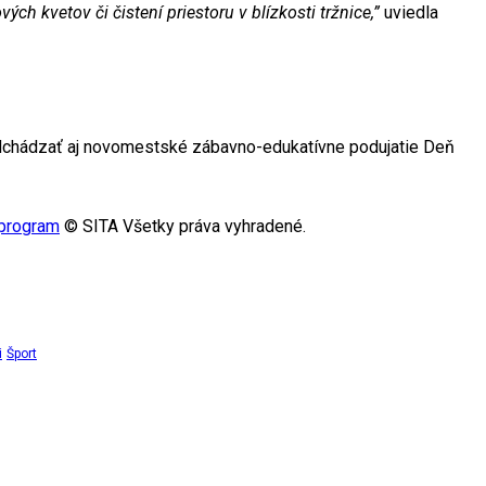
h kvetov či čistení priestoru v blízkosti tržnice,”
uviedla
edchádzať aj novomestské zábavno-edukatívne podujatie Deň
 program
© SITA Všetky práva vyhradené.
i
Šport