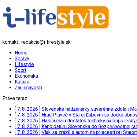
kontakt : redakcia@i-lifestyle.sk
Home
Správy
Lifestyle
Šport
Ekonomika
Kultúra
Zaujímavosti
Práve teraz
[ 7. 8. 2026 ]
Slovenské hádzanárky suverénne zdolali Ma
[ 7. 8. 2026 ]
Hrad Plaveč v Starej Ľubovni sa dočká obnov
[ 7. 8. 2026 ]
Hasiči majú dostatok techniky na boj s lesn
[ 7. 8. 2026 ]
Kandidatúru Slovenska do Bezpečnostnej rad
[ 7. 8. 2026 ]
Vlak sa zrazil s autom na priecestí pri Staro