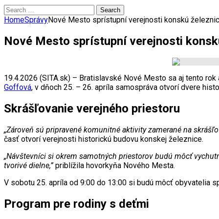
Search
for:
Home
Správy
Nové Mesto sprístupní verejnosti konskú železnic
Nové Mesto sprístupní verejnosti konskú
19.4.2026 (SITA.sk) – Bratislavské Nové Mesto sa aj tento ro
Goffová
, v dňoch 25. – 26. apríla samospráva otvorí dvere hi
Skrášľovanie verejného priestoru
„Zároveň sú pripravené komunitné aktivity zamerané na skrášľova
časť otvorí verejnosti historickú budovu konskej železnice.
„Návštevníci si okrem samotných priestorov budú môcť vychut
tvorivé dielne,”
priblížila hovorkyňa Nového Mesta.
V sobotu 25. apríla od 9:00 do 13:00 si budú môcť obyvatelia sp
Program pre rodiny s deťmi