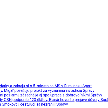
ďarky a zahrajú si o 5. miesto na MS v Rumunsku
Šport
y, Migaľ považuje projekt za významnú investíciu
Správy
ými požiarmi, zásadná je aj spolupráca s dobrovoľníkmi
Správy
y OSN podporilo 123 štátov, Blanár hovorí o prejave dôvery
Spr
m Smokovci, cestujúci sa nezranili
Správy