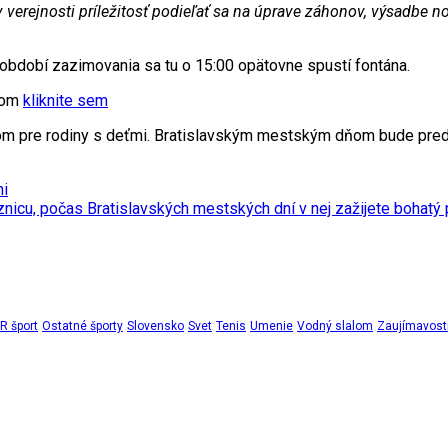
erejnosti príležitosť podieľať sa na úprave záhonov, výsadbe novýc
období zazimovania sa tu o 15:00 opätovne spustí fontána.
xtom
kliknite sem
amom pre rodiny s deťmi. Bratislavským mestským dňom bude pr
ni
nicu, počas Bratislavských mestských dní v nej zažijete bohatý
 šport
Ostatné športy
Slovensko
Svet
Tenis
Umenie
Vodný slalom
Zaujímavost