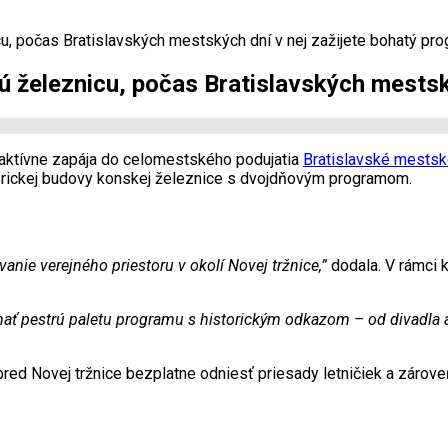
u, počas Bratislavských mestských dní v nej zažijete bohatý pr
 železnicu, počas Bratislavských mestsk
k aktívne zapája do celomestského podujatia
Bratislavské mestsk
storickej budovy konskej železnice s dvojdňovým programom.
nie verejného priestoru v okolí Novej tržnice,”
dodala. V rámci 
nať pestrú paletu programu s historickým odkazom – od divadla
red Novej tržnice bezplatne odniesť priesady letničiek a zároveň