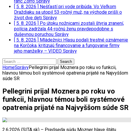
ranč Zorro
Správy
[ 5. 8. 2026 ]
Nešťastí pri vode pribúda. Vo Veľkom
Draždiaku sa utopil 53-ročný muž, na východe prišli o
život dve deti
Správy
[ 5. 8. 2026 ]
Po útoku nožnicami zostali štyria zranení,
polícia zadržala 44-ročnú ženu pravdepodobne s
duševnou poruchou
Správy
[ 5. 8. 2026 ]
Mládežníci Hlasu podali trestné oznámenie
na Korčoka, kritizujú financovanie a fungovanie firmy
jeho manželky – VIDEO
Správy
Search
for:
Home
Správy
Pellegrini prijal Moznera po roku vo funkcii,
hlavnou témou boli systémové opatrenia prijaté na Najvyššom
súde SR
Pellegrini prijal Moznera po roku vo
funkcii, hlavnou témou boli systémové
opatrenia prijaté na Najvyššom súde SR
2.6.2026 (SITA.sk) – Predseda súdu Mozner hlave štátu