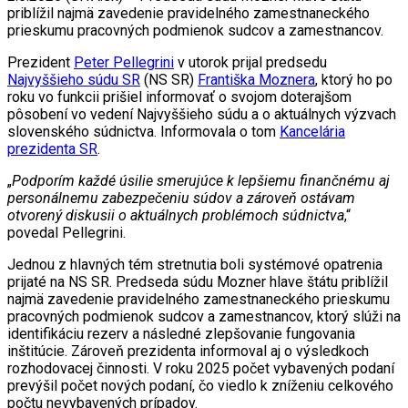
priblížil najmä zavedenie pravidelného zamestnaneckého
prieskumu pracovných podmienok sudcov a zamestnancov.
Prezident
Peter Pellegrini
v utorok prijal predsedu
Najvyššieho súdu SR
(NS SR)
Františka Moznera
, ktorý ho po
roku vo funkcii prišiel informovať o svojom doterajšom
pôsobení vo vedení Najvyššieho súdu a o aktuálnych výzvach
slovenského súdnictva. Informovala o tom
Kancelária
prezidenta SR
.
„
Podporím každé úsilie smerujúce k lepšiemu finančnému aj
personálnemu zabezpečeniu súdov a zároveň ostávam
otvorený diskusii o aktuálnych problémoch súdnictva
,“
povedal Pellegrini.
Jednou z hlavných tém stretnutia boli systémové opatrenia
prijaté na NS SR. Predseda súdu Mozner hlave štátu priblížil
najmä zavedenie pravidelného zamestnaneckého prieskumu
pracovných podmienok sudcov a zamestnancov, ktorý slúži na
identifikáciu rezerv a následné zlepšovanie fungovania
inštitúcie. Zároveň prezidenta informoval aj o výsledkoch
rozhodovacej činnosti. V roku 2025 počet vybavených podaní
prevýšil počet nových podaní, čo viedlo k zníženiu celkového
počtu nevybavených prípadov.