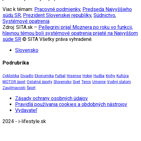
Viac k témam:
Pracovné podmienky
,
Predseda Najvyššieho
súdu SR
,
Prezident Slovenskej republiky
,
Súdnictvo
,
Systémové opatrenia
Zdroj: SITA.sk –
Pellegrini prijal Moznera po roku vo funkcii,
hlavnou témou boli systémové opatrenia prijaté na Najvyššom
súde SR
© SITA Všetky práva vyhradené.
Slovensko
Podrubrika
Cyklistika
Divadlo
Ekonomika
Futbal
Hisense
Hokej
Hudba
Knihy
Kultúra
MOTOR šport
Ostatné športy
Slovensko
Svet
Tenis
Umenie
Vodný slalom
Zaujímavosti
Šport
Zásady ochrany osobných údajov
Pravidlá používania cookies a obdobných nástrojov
Vydavateľ
2024 - i-lifestyle.sk