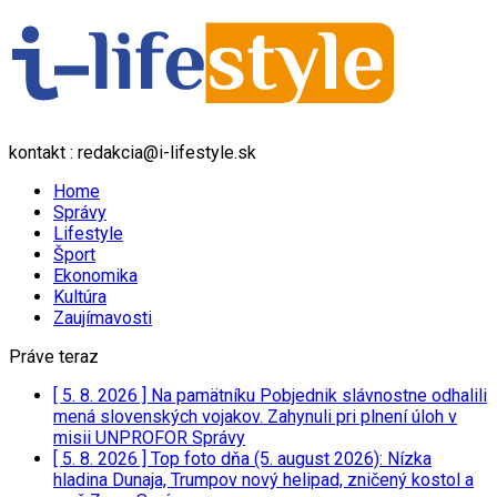
kontakt : redakcia@i-lifestyle.sk
Home
Správy
Lifestyle
Šport
Ekonomika
Kultúra
Zaujímavosti
Práve teraz
[ 5. 8. 2026 ]
Na pamätníku Pobjednik slávnostne odhalili
mená slovenských vojakov. Zahynuli pri plnení úloh v
misii UNPROFOR
Správy
[ 5. 8. 2026 ]
Top foto dňa (5. august 2026): Nízka
hladina Dunaja, Trumpov nový helipad, zničený kostol a