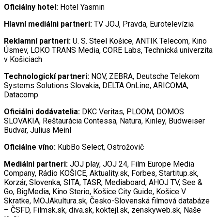
Oficiálny hotel:
Hotel Yasmin
Hlavní mediálni partneri:
TV JOJ, Pravda, Eurotelevízia
Reklamní partneri:
U. S. Steel Košice, ANTIK Telecom, Kino
Úsmev, LOKO TRANS Media, CORE Labs, Technická univerzita
v Košiciach
Technologickí partneri:
NOV, ZEBRA, Deutsche Telekom
Systems Solutions Slovakia, DELTA OnLine, ARICOMA,
Datacomp
Oficiálni dodávatelia:
DKC Veritas, PLOOM, DOMOS
SLOVAKIA, Reštaurácia Contessa, Natura, Kinley, Budweiser
Budvar, Julius Meinl
Oficiálne víno:
KubBo Select, Ostrožovič
Mediálni partneri:
JOJ play, JOJ 24, Film Europe Media
Company, Rádio KOŠICE, Aktuality.sk, Forbes, Startitup.sk,
Korzár, Slovenka, SITA, TASR, Mediaboard, AHOJ TV, See &
Go, BigMedia, Kino Sterio, Košice City Guide, Košice V
Skratke, MOJAkultura.sk, Česko-Slovenská filmová databáze
– ČSFD, Filmsk.sk, diva.sk, koktejl.sk, zenskyweb.sk, Naše