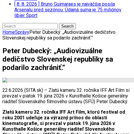
[ 8. 8. 2026 ]
Bruno Guimaraes je najväčšia posila
Arsenalu pred sezónou. Údajná suma je 75 miliónov
libier
Šport
Search
for:
Home
Správy
Peter Dubecký: „Audiovizuálne dedičstvo
Slovenskej republiky sa podarilo zachrániť.“
Peter Dubecký: „Audiovizuálne
dedičstvo Slovenskej republiky sa
podarilo zachrániť.“
22.6.2026 (SITA.sk) – Zlatú kameru 32. ročníka IFF Art Film si
prevzal v piatok 19. júna 2026 v Kunsthalle Košice generálny
riaditeľ Slovenského filmového ústavu (SFÚ) Peter Dubecký.
Zlatú kameru 32. ročníka IFF Art Film, ktorú festival od
roku 2001 udeľuje za výrazný prínos do oblasti
kinematografie, si prevzal v piatok 19. júna 2026 v
Kunsthalle Košice generálny riaditeľ Slovenského