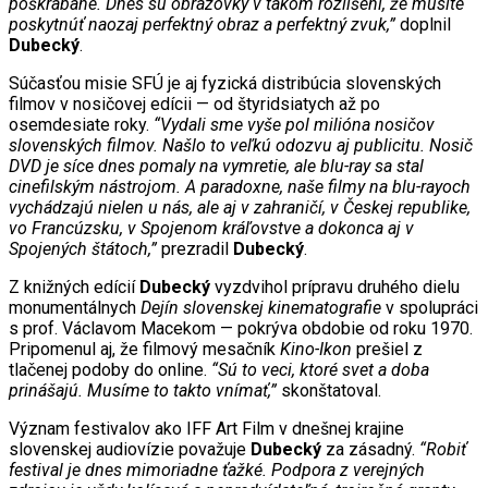
poškrabané. Dnes sú obrazovky v takom rozlíšení, že musíte
poskytnúť naozaj perfektný obraz a perfektný zvuk,”
doplnil
Dubecký
.
Súčasťou misie SFÚ je aj fyzická distribúcia slovenských
filmov v nosičovej edícii — od štyridsiatych až po
osemdesiate roky.
“Vydali sme vyše pol milióna nosičov
slovenských filmov. Našlo to veľkú odozvu aj publicitu. Nosič
DVD je síce dnes pomaly na vymretie, ale blu-ray sa stal
cinefilským nástrojom. A paradoxne, naše filmy na blu-rayoch
vychádzajú nielen u nás, ale aj v zahraničí, v Českej republike,
vo Francúzsku, v Spojenom kráľovstve a dokonca aj v
Spojených štátoch,”
prezradil
Dubecký
.
Z knižných edícií
Dubecký
vyzdvihol prípravu druhého dielu
monumentálnych
Dejín slovenskej kinematografie
v spolupráci
s prof. Václavom Macekom — pokrýva obdobie od roku 1970.
Pripomenul aj, že filmový mesačník
Kino-Ikon
prešiel z
tlačenej podoby do online.
“Sú to veci, ktoré svet a doba
prinášajú. Musíme to takto vnímať,”
skonštatoval.
Význam festivalov ako IFF Art Film v dnešnej krajine
slovenskej audiovízie považuje
Dubecký
za zásadný.
“Robiť
festival je dnes mimoriadne ťažké. Podpora z verejných