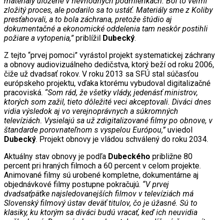
materiály uložené v nevhodných podmienkach. Bol to veľmi
zložitý proces, ale podarilo sa to ustáť. Materiály sme z Koliby
presťahovali, a to bola záchrana, pretože štúdio aj
dokumentačné a ekonomické oddelenia tam neskôr postihli
požiare a vytopenia,”
priblížil
Dubecký
.
Z tejto “prvej pomoci” vyrástol projekt systematickej záchrany
a obnovy audiovizuálneho dedičstva, ktorý beží od roku 2006,
čiže už dvadsať rokov. V roku 2013 sa SFÚ stal súčasťou
európskeho projektu, vďaka ktorému vybudoval digitalizačné
pracoviská.
“Som rád, že všetky vlády, jedenásť ministrov,
ktorých som zažil, tieto dôležité veci akceptovali. Diváci dnes
vidia výsledok aj vo verejnoprávnych a súkromných
televíziách. Vysielajú sa už zdigitalizované filmy po obnove, v
štandarde porovnateľnom s vyspelou Európou,”
uviedol
Dubecký
. Projekt obnovy je vládou schválený do roku 2034.
Aktuálny stav obnovy je podľa
Dubeckého
približne 80
percent pri hraných filmoch a 60 percent v celom projekte.
Animované filmy sú urobené kompletne, dokumentárne aj
objednávkové filmy postupne pokračujú.
“V prvej
dvadsaťpäťke najsledovanejších filmov v televíziách má
Slovenský filmový ústav deväť titulov, čo je úžasné. Sú to
klasiky, ku ktorým sa diváci budú vracať, keď ich neuvidia