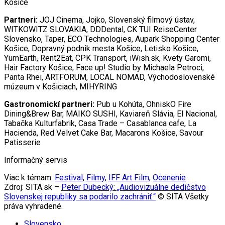
Košice
Partneri:
JOJ Cinema, Jojko, Slovenský filmový ústav,
WITKOWITZ SLOVAKIA, DDDental, CK TUI ReiseCenter
Slovensko, Taper, ECO Technologies, Aupark Shopping Center
Košice, Dopravný podnik mesta Košice, Letisko Košice,
YumEarth, Rent2Eat, CPK Transport, iWish.sk, Kvety Garomi,
Hair Factory Košice, Face up! Studio by Michaela Petroci,
Panta Rhei, ARTFORUM, LOCAL NOMAD, Východoslovenské
múzeum v Košiciach, MIHYRING
Gastronomickí partneri:
Pub u Kohúta, OhniskO Fire
Dining&Brew Bar, MAIKO SUSHI, Kaviareň Slávia, El Nacional,
Tabačka Kulturfabrik, Casa Trade – Casablanca cafe, La
Hacienda, Red Velvet Cake Bar, Macarons Košice, Savour
Patisserie
Informačný servis
Viac k témam:
Festival
,
Filmy
,
IFF Art Film
,
Ocenenie
Zdroj: SITA.sk –
Peter Dubecký: „Audiovizuálne dedičstvo
Slovenskej republiky sa podarilo zachrániť.“
© SITA Všetky
práva vyhradené.
Slovensko