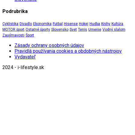
Podrubrika
Cyklistika
Divadlo
Ekonomika
Futbal
Hisense
Hokej
Hudba
Knihy
Kultúra
MOTOR šport
Ostatné športy
Slovensko
Svet
Tenis
Umenie
Vodný slalom
Zaujímavosti
Šport
Zásady ochrany osobných údajov
Pravidlá používania cookies a obdobných nástrojov
Vydavateľ
2024 - i-lifestyle.sk