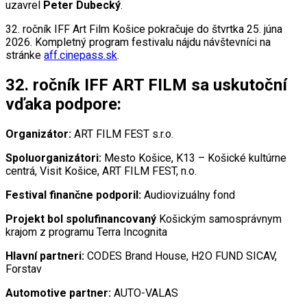
uzavrel
Peter Dubecký
.
32. ročník IFF Art Film Košice pokračuje do štvrtka 25. júna
2026. Kompletný program festivalu nájdu návštevníci na
stránke
aff.cinepass.sk
.
32. ročník IFF ART FILM sa uskutoční
vďaka podpore:
Organizátor:
ART FILM FEST s.r.o.
Spoluorganizátori:
Mesto Košice, K13 – Košické kultúrne
centrá, Visit Košice, ART FILM FEST, n.o.
Festival finančne podporil:
Audiovizuálny fond
Projekt bol spolufinancovaný
Košickým samosprávnym
krajom z programu Terra Incognita
Hlavní partneri:
CODES Brand House, H2O FUND SICAV,
Forstav
Automotive partner:
AUTO-VALAS