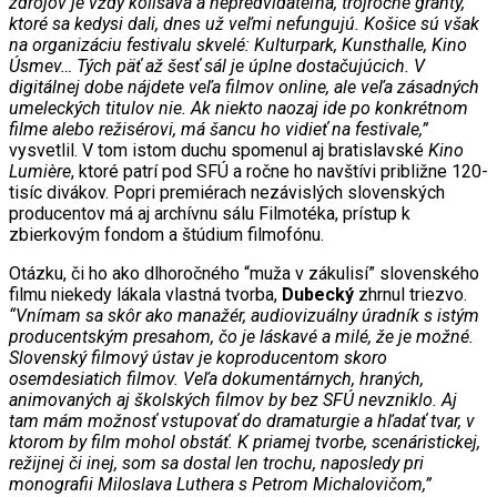
zdrojov je vždy kolísavá a nepredvídateľná, trojročné granty,
ktoré sa kedysi dali, dnes už veľmi nefungujú. Košice sú však
na organizáciu festivalu skvelé: Kulturpark, Kunsthalle, Kino
Úsmev… Tých päť až šesť sál je úplne dostačujúcich. V
digitálnej dobe nájdete veľa filmov online, ale veľa zásadných
umeleckých titulov nie. Ak niekto naozaj ide po konkrétnom
filme alebo režisérovi, má šancu ho vidieť na festivale,”
vysvetlil. V tom istom duchu spomenul aj bratislavské
Kino
Lumière
, ktoré patrí pod SFÚ a ročne ho navštívi približne 120-
tisíc divákov. Popri premiérach nezávislých slovenských
producentov má aj archívnu sálu Filmotéka, prístup k
zbierkovým fondom a štúdium filmofónu.
Otázku, či ho ako dlhoročného “muža v zákulisí” slovenského
filmu niekedy lákala vlastná tvorba,
Dubecký
zhrnul triezvo.
“Vnímam sa skôr ako manažér, audiovizuálny úradník s istým
producentským presahom, čo je láskavé a milé, že je možné.
Slovenský filmový ústav je koproducentom skoro
osemdesiatich filmov. Veľa dokumentárnych, hraných,
animovaných aj školských filmov by bez SFÚ nevzniklo. Aj
tam mám možnosť vstupovať do dramaturgie a hľadať tvar, v
ktorom by film mohol obstáť. K priamej tvorbe, scenáristickej,
režijnej či inej, som sa dostal len trochu, naposledy pri
monografii Miloslava Luthera s Petrom Michalovičom,”