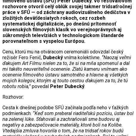
filmového ústavu (SFÚ) Peter Dubecký. Vo festivalovom
rozhovore otvoril celý oblúk svojej takmer tridsaťročnej
práce v SFÚ — od záchrany audiovizuálneho dedičstva v
zložitých deväťdesiatych rokoch, cez rozbeh
systematickej digitalizácie, po dnešnú prítomnosť
slovenských filmových klasík vo verejnoprávnych aj
súkromných televíziách v technologickom štandarde
porovnateľnom s vyspelou Európou.
Cenu, ktorú mu na otváracom ceremoniáli odovzdal český
režisér Fero Fenič,
Dubecký
vníma kolektívne.
“Naozaj veľmi
ďakujem Art Filmu nielen za to, že si na mňa spomenul a dal
mi takéto neuveriteľné ocenenie. Zlatú kameru vnímam ako
ocenenie filmového ústavu samotného a hlavne aj všetkých
mojich kolegov, ktorým aj touto cestou ďakujem za to, že tú
robotu robia,”
povedal
Peter Dubecký
.
Rozhovor:
Cesta k dnešnej podobe SFÚ začínala podľa neho v ťažkých
podmienkach.
“Keď som preberal riaditeľskú pozíciu, ústav bol
na zelenej lúke. Sťahovali a zachraňovali sme budovu aj
negatívy a zabezpečovacie materiály, ktoré boli na Kolibe.
Vtedajšia zmluva hovorila o tom, že na tridsať rokov budú