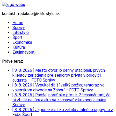
kontakt : redakcia@i-lifestyle.sk
Home
Správy
Lifestyle
Šport
Ekonomika
Kultúra
Zaujímavosti
Práve teraz
[ 8. 8. 2026 ]
Mesto otvorilo denný stacionár, prvých
klientov zariadenia pre seniorov privíta v polovici
augusta – FOTO
Správy
[ 8. 8. 2026 ]
Vypukol ďalší veľký požiar, tentoraz vo
vojenskom obvode na Záhorí – FOTO
Správy
[ 8. 8. 2026 ]
Radšej nosiť ako prosiť. Záchranár radí, čo
si zbaliť na túru a ako sa zachovať v krízovej situácii
Správy
[ 8. 8. 2026 ]
Japonské slnko zabilo statného ragbystu z
Fidži
Šport