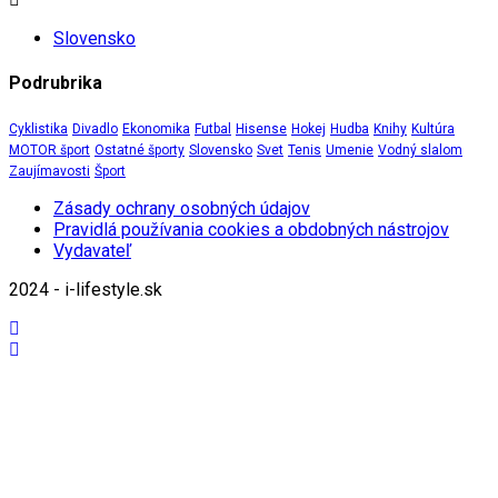
Slovensko
Podrubrika
Cyklistika
Divadlo
Ekonomika
Futbal
Hisense
Hokej
Hudba
Knihy
Kultúra
MOTOR šport
Ostatné športy
Slovensko
Svet
Tenis
Umenie
Vodný slalom
Zaujímavosti
Šport
Zásady ochrany osobných údajov
Pravidlá používania cookies a obdobných nástrojov
Vydavateľ
2024 - i-lifestyle.sk