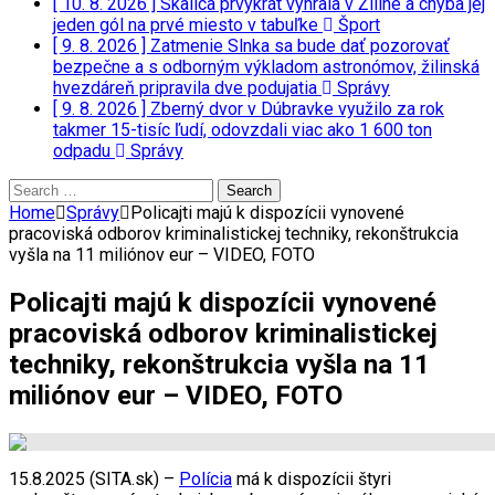
[ 10. 8. 2026 ]
Skalica prvýkrát vyhrala v Žiline a chýba jej
jeden gól na prvé miesto v tabuľke
Šport
[ 9. 8. 2026 ]
Zatmenie Slnka sa bude dať pozorovať
bezpečne a s odborným výkladom astronómov, žilinská
hvezdáreň pripravila dve podujatia
Správy
[ 9. 8. 2026 ]
Zberný dvor v Dúbravke využilo za rok
takmer 15-tisíc ľudí, odovzdali viac ako 1 600 ton
odpadu
Správy
Search
for:
Home
Správy
Policajti majú k dispozícii vynovené
pracoviská odborov kriminalistickej techniky, rekonštrukcia
vyšla na 11 miliónov eur – VIDEO, FOTO
Policajti majú k dispozícii vynovené
pracoviská odborov kriminalistickej
techniky, rekonštrukcia vyšla na 11
miliónov eur – VIDEO, FOTO
15.8.2025 (SITA.sk) –
Polícia
má k dispozícii štyri