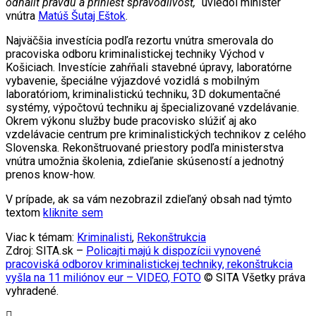
odhaliť pravdu a priniesť spravodlivosť,“
uviedol minister
vnútra
Matúš Šutaj Eštok
.
Najväčšia investícia podľa rezortu vnútra smerovala do
pracoviska odboru kriminalistickej techniky Východ v
Košiciach. Investície zahŕňali stavebné úpravy, laboratórne
vybavenie, špeciálne výjazdové vozidlá s mobilným
laboratóriom, kriminalistickú techniku, 3D dokumentačné
systémy, výpočtovú techniku aj špecializované vzdelávanie.
Okrem výkonu služby bude pracovisko slúžiť aj ako
vzdelávacie centrum pre kriminalistických technikov z celého
Slovenska. Rekonštruované priestory podľa ministerstva
vnútra umožnia školenia, zdieľanie skúseností a jednotný
prenos know-how.
V prípade, ak sa vám nezobrazil zdieľaný obsah nad týmto
textom
kliknite sem
Viac k témam:
Kriminalisti
,
Rekonštrukcia
Zdroj: SITA.sk –
Policajti majú k dispozícii vynovené
pracoviská odborov kriminalistickej techniky, rekonštrukcia
vyšla na 11 miliónov eur – VIDEO, FOTO
© SITA Všetky práva
vyhradené.