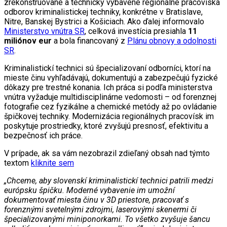
zrekonštruované a technicky vybavené regionálne pracoviská
odborov kriminalistickej techniky, konkrétne v Bratislave,
Nitre, Banskej Bystrici a Košiciach. Ako ďalej informovalo
Ministerstvo vnútra SR
, celková investícia presiahla
11
miliónov eur
a bola financovaný z
Plánu obnovy a odolnosti
SR
.
Kriminalistickí technici sú špecializovaní odborníci, ktorí na
mieste činu vyhľadávajú, dokumentujú a zabezpečujú fyzické
dôkazy pre trestné konania. Ich práca si podľa ministerstva
vnútra vyžaduje multidisciplinárne vedomosti – od forenznej
fotografie cez fyzikálne a chemické metódy až po ovládanie
špičkovej techniky. Modernizácia regionálnych pracovísk im
poskytuje prostriedky, ktoré zvyšujú presnosť, efektivitu a
bezpečnosť ich práce.
V prípade, ak sa vám nezobrazil zdieľaný obsah nad týmto
textom
kliknite sem
„Chceme, aby slovenskí kriminalistickí technici patrili medzi
európsku špičku. Moderné vybavenie im umožní
dokumentovať miesta činu v 3D priestore, pracovať s
forenznými svetelnými zdrojmi, laserovými skenermi či
špecializovanými miniponorkami. To všetko zvyšuje šancu