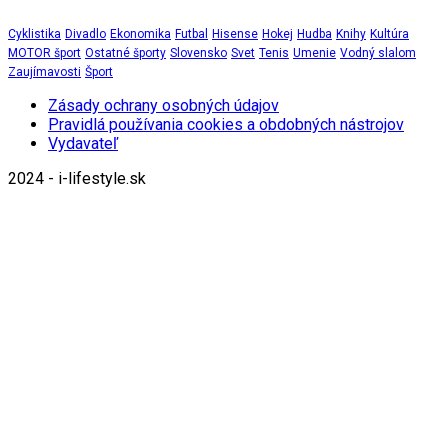
Cyklistika
Divadlo
Ekonomika
Futbal
Hisense
Hokej
Hudba
Knihy
Kultúra
MOTOR šport
Ostatné športy
Slovensko
Svet
Tenis
Umenie
Vodný slalom
Zaujímavosti
Šport
Zásady ochrany osobných údajov
Pravidlá používania cookies a obdobných nástrojov
Vydavateľ
2024 - i-lifestyle.sk