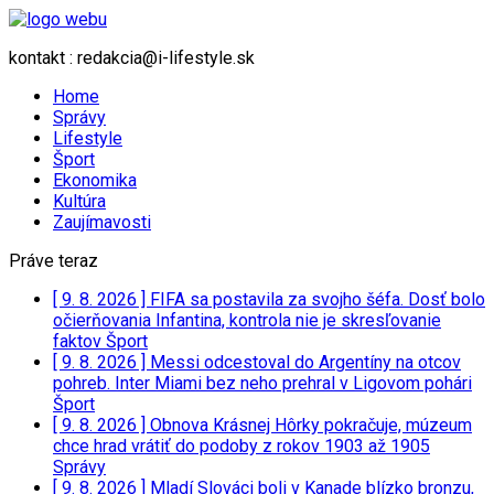
kontakt : redakcia@i-lifestyle.sk
Home
Správy
Lifestyle
Šport
Ekonomika
Kultúra
Zaujímavosti
Práve teraz
[ 9. 8. 2026 ]
FIFA sa postavila za svojho šéfa. Dosť bolo
očierňovania Infantina, kontrola nie je skresľovanie
faktov
Šport
[ 9. 8. 2026 ]
Messi odcestoval do Argentíny na otcov
pohreb. Inter Miami bez neho prehral v Ligovom pohári
Šport
[ 9. 8. 2026 ]
Obnova Krásnej Hôrky pokračuje, múzeum
chce hrad vrátiť do podoby z rokov 1903 až 1905
Správy
[ 9. 8. 2026 ]
Mladí Slováci boli v Kanade blízko bronzu,