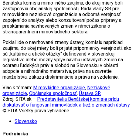
Benátsku komisiu mimo iného zaujíma, do akej miery boli
zástupcovia občianskej spoločnosti, Rada vlády SR pre
mimovládne neziskové organizácie a odborná verejnosť
zapojení do analýzy alebo konzultovaní počas prípravy a
preskúmania navrhovaných zmien v rámci zákona o
stransparentnení mimovládneho sektora.
Pokiaľ ide o navrhované zmeny ústavy, komisiu napríklad
zaujíma, do akej miery boli prijaté pripomienky verejnosti, ako
sú „kultúrne a etické otázky“ definované v slovenskej
legislatíve alebo možný vplyv návrhu ústavných zmien na
ochranu ľudských práv a slobôd na Slovensku v oblasti
adopcie a náhradného materstva, práva na uzavretie
manželstva, zákazu diskriminácie a práva na vzdelanie.
Viac k témam:
Mimovládne organizácie
,
Neziskové
organizácie
,
Občianska spoločnosť
,
Ústava SR
Zdroj: SITA.sk –
Predstavitelia Benátskej komisie prídu
diskutovať o fungovaní mimovládok a tiež o zmenách ústavy
© SITA Všetky práva vyhradené.
Slovensko
Podrubrika