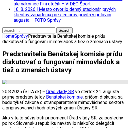
ale nakoniec Fíni otočili – VIDEO
Šport
[ 8. 8. 2026 ]
Mesto otvorilo denný stacionár, prvých
klientov zariadenia pre seniorov privíta v polovici
augusta – FOTO
Správy
Search
for:
Home
Správy
Predstavitelia Benátskej komisie prídu
diskutovať o fungovaní mimovládok a tiež o zmenách ústavy
Predstavitelia Benátskej komisie prídu
diskutovať o fungovaní mimovládok a
tiež o zmenách ústavy
20.8.2025 (SITA.sk) –
Úrad vlády SR
vo štvrtok 21. augusta
prijme predstaviteľov
Benátskej komisie
, pričom diskusia sa
bude týkať zákona o stransparentnení mimovládneho sektora
a pripravovaných hodnotových zmien Ústavy SR.
Ako v tejto súvislosti pripomenul Úrad vlády SR, za posledný
polrok Slovenskú republiku navštívilo niekoľko delegácií