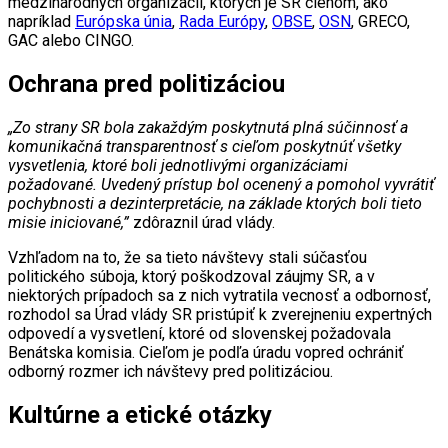
medzinárodných organizácií, ktorých je SR členom, ako
napríklad
Európska únia
,
Rada Európy
,
OBSE
,
OSN
, GRECO,
GAC alebo CINGO.
Ochrana pred politizáciou
„Zo strany SR bola zakaždým poskytnutá plná súčinnosť a
komunikačná transparentnosť s cieľom poskytnúť všetky
vysvetlenia, ktoré boli jednotlivými organizáciami
požadované. Uvedený prístup bol ocenený a pomohol vyvrátiť
pochybnosti a dezinterpretácie, na základe ktorých boli tieto
misie iniciované,”
zdôraznil úrad vlády.
Vzhľadom na to, že sa tieto návštevy stali súčasťou
politického súboja, ktorý poškodzoval záujmy SR, a v
niektorých prípadoch sa z nich vytratila vecnosť a odbornosť,
rozhodol sa Úrad vlády SR pristúpiť k zverejneniu expertných
odpovedí a vysvetlení, ktoré od slovenskej požadovala
Benátska komisia. Cieľom je podľa úradu vopred ochrániť
odborný rozmer ich návštevy pred politizáciou.
Kultúrne a etické otázky