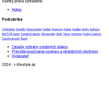
Všetky práva vyhradené.
Hokej
Podrubrika
Cyklistika
Divadlo
Ekonomika
Futbal
Hisense
Hokej
Hudba
Knihy
Kultúra
MOTOR šport
Ostatné športy
Slovensko
Svet
Tenis
Umenie
Vodný slalom
Zaujímavosti
Šport
Zásady ochrany osobných údajov
Pravidlá používania cookies a obdobných nástrojov
Vydavateľ
2024 - i-lifestyle.sk