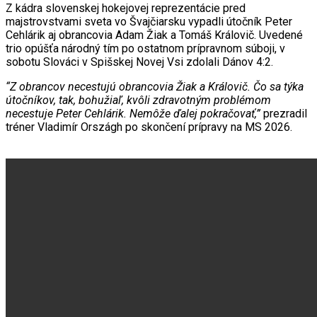
Z kádra slovenskej hokejovej reprezentácie pred
majstrovstvami sveta vo Švajčiarsku vypadli útočník Peter
Cehlárik aj obrancovia Adam Žiak a Tomáš Královič. Uvedené
trio opúšťa národný tím po ostatnom prípravnom súboji, v
sobotu Slováci v Spišskej Novej Vsi zdolali Dánov 4:2.
“Z obrancov necestujú obrancovia Žiak a Královič. Čo sa týka
útočníkov, tak, bohužiaľ, kvôli zdravotným problémom
necestuje Peter Cehlárik. Nemôže ďalej pokračovať,”
prezradil
tréner Vladimír Országh po skončení prípravy na MS 2026.