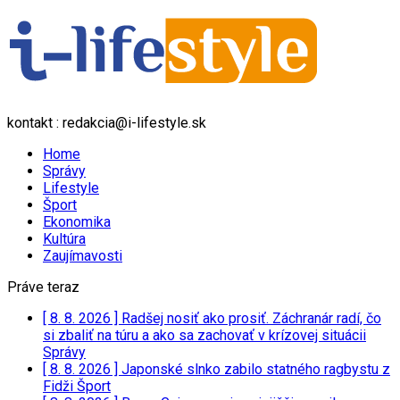
kontakt : redakcia@i-lifestyle.sk
Home
Správy
Lifestyle
Šport
Ekonomika
Kultúra
Zaujímavosti
Práve teraz
[ 8. 8. 2026 ]
Radšej nosiť ako prosiť. Záchranár radí, čo
si zbaliť na túru a ako sa zachovať v krízovej situácii
Správy
[ 8. 8. 2026 ]
Japonské slnko zabilo statného ragbystu z
Fidži
Šport