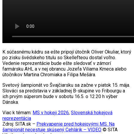
K súčasnému kádru sa ešte pripojí útočník Oliver Okuliar, ktorý
po zisku švédskeho titulu so Skellefteou dostal voľno.
Vedenie reprezentácie bude ešte sledovať v zámorí
farmársku AHL a v nej obrancu Jozefa Viliama Kmeca alebo
útočníkov Martina Chromiaka a Filipa Mešára.
Svetový šampionát vo Švajčiarsku sa začne v piatok 15. mája.
Slováci sa predstavia v základnej B-skupine vo Fribourgu a
ich prvým súperom bude v sobotu 16.5. o 12.20 h výber
Dánska.
Viac k témam:
MS v hokeji 2026
,
Slovenská hokejová
reprezentácia
Zdroj: SITA.sk –
Prekvapenie pred hokejovými MS. Na
šampionát necestuje skúsený Cehlárik – VIDEO
© SITA