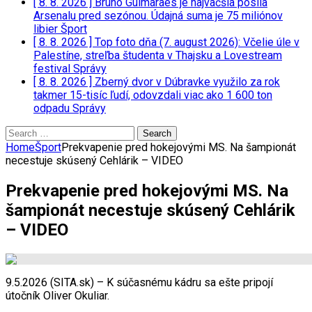
[ 8. 8. 2026 ]
Bruno Guimaraes je najväčšia posila
Arsenalu pred sezónou. Údajná suma je 75 miliónov
libier
Šport
[ 8. 8. 2026 ]
Top foto dňa (7. august 2026): Včelie úle v
Palestíne, streľba študenta v Thajsku a Lovestream
festival
Správy
[ 8. 8. 2026 ]
Zberný dvor v Dúbravke využilo za rok
takmer 15-tisíc ľudí, odovzdali viac ako 1 600 ton
odpadu
Správy
Search
for:
Home
Šport
Prekvapenie pred hokejovými MS. Na šampionát
necestuje skúsený Cehlárik – VIDEO
Prekvapenie pred hokejovými MS. Na
šampionát necestuje skúsený Cehlárik
– VIDEO
9.5.2026 (SITA.sk) – K súčasnému kádru sa ešte pripojí
útočník Oliver Okuliar.