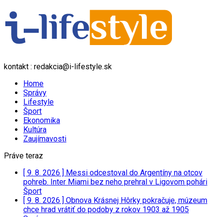
kontakt : redakcia@i-lifestyle.sk
Home
Správy
Lifestyle
Šport
Ekonomika
Kultúra
Zaujímavosti
Práve teraz
[ 9. 8. 2026 ]
Messi odcestoval do Argentíny na otcov
pohreb. Inter Miami bez neho prehral v Ligovom pohári
Šport
[ 9. 8. 2026 ]
Obnova Krásnej Hôrky pokračuje, múzeum
chce hrad vrátiť do podoby z rokov 1903 až 1905