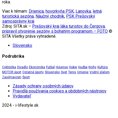
roka.
Viac k témam:
Drienica
,
hovorkyňa PSK
,
Lanovka
,
letná
turistická sezóna
,
Náučný chodník
,
PSK Prešovský
samosprávny kraj
Zdroj: SITA.sk –
Prešovský kraj láka turistov do Čergova,
pripravil otvorenie sezóny s bohatým programom – FOTO
©
SITA Všetky práva vyhradené.
Slovensko
Podrubrika
Cyklistika
Divadlo
Ekonomika
Futbal
Hisense
Hokej
Hudba
Knihy
Kultúra
MOTOR šport
Ostatné športy
Slovensko
Svet
Tenis
Umenie
Vodný slalom
Zaujímavosti
Šport
Zásady ochrany osobných údajov
Pravidlá používania cookies a obdobných nástrojov
Vydavateľ
2024 - i-lifestyle.sk