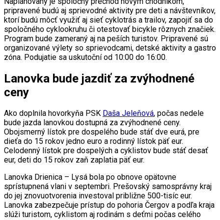
Naplánovaný je spoločný prechod novým chodníkom,
pripravené budú aj sprievodné aktivity pre deti a návštevníkov,
ktorí budú môcť využiť aj sieť cyklotrás a trailov, zapojiť sa do
spoločného cyklookruhu či otestovať bicykle rôznych značiek.
Program bude zameraný aj na peších turistov. Pripravené sú
organizované výlety so sprievodcami, detské aktivity a gastro
zóna. Podujatie sa uskutoční od 10:00 do 16:00.
Lanovka bude jazdiť za zvýhodnené
ceny
Ako doplnila hovorkyňa PSK
Daša Jeleňová
, počas nedele
bude jazda lanovkou dostupná za zvýhodnené ceny.
Obojsmerný lístok pre dospelého bude stáť dve eurá, pre
dieťa do 15 rokov jedno euro a rodinný lístok päť eur.
Celodenný lístok pre dospelých a cyklistov bude stáť desať
eur, deti do 15 rokov zaň zaplatia päť eur.
Lanovka Drienica – Lysá bola po obnove opätovne
sprístupnená vlani v septembri. Prešovský samosprávny kraj
do jej znovuotvorenia investoval približne 500-tisíc eur.
Lanovka zabezpečuje prístup do pohoria Čergov a podľa kraja
slúži turistom, cyklistom aj rodinám s deťmi počas celého