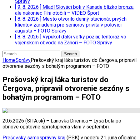
Správy
[ 9. 8. 2026 ]
Mladí Slováci boli v Kanade blízko bronzu,
ale nakoniec Fíni otočili – VIDEO
Šport
[ 8. 8. 2026 ]
Mesto otvorilo denný stacionár, prvých
klientov zariadenia pre seniorov privíta v polovici
augusta – FOTO
Správy
[ 8. 8. 2026 ]
Vypukol ďalší veľký požiar, tentoraz vo
vojenskom obvode na Záhorí – FOTO
Správy
Search
for:
Home
Správy
Prešovský kraj láka turistov do Čergova, pripravil
otvorenie sezóny s bohatým programom – FOTO
Prešovský kraj láka turistov do
Čergova, pripravil otvorenie sezóny s
bohatým programom – FOTO
20.6.2026 (SITA.sk) – Lanovka Drienica – Lysá bola po
obnove opätovne sprístupnená vlani v septembri.
Prešovský samosprávny kraj
(PSK) v nedeľu 21. júna oficiálne