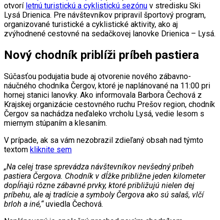
otvorí
letnú turistickú a cyklistickú sezónu
v stredisku Ski
Lysá Drienica. Pre návštevníkov pripravil športový program,
organizované turistické a cyklistické aktivity, ako aj
zvýhodnené cestovné na sedačkovej lanovke Drienica – Lysá.
Nový chodník priblíži príbeh pastiera
Súčasťou podujatia bude aj otvorenie nového zábavno-
náučného chodníka Čergov, ktoré je naplánované na 11:00 pri
hornej stanici lanovky. Ako informovala Barbora Čechová z
Krajskej organizácie cestovného ruchu Prešov region, chodník
Čergov sa nachádza neďaleko vrcholu Lysá, vedie lesom s
miernym stúpaním a klesaním.
V prípade, ak sa vám nezobrazil zdieľaný obsah nad týmto
textom
kliknite sem
„Na celej trase sprevádza návštevníkov nevšedný príbeh
pastiera Čergova. Chodník v dĺžke približne jeden kilometer
dopĺňajú rôzne zábavné prvky, ktoré približujú nielen dej
príbehu, ale aj tradície a symboly Čergova ako sú salaš, vlčí
brloh a iné,“
uviedla Čechová.