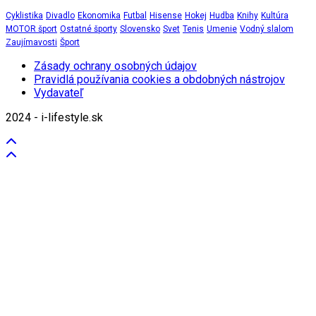
Cyklistika
Divadlo
Ekonomika
Futbal
Hisense
Hokej
Hudba
Knihy
Kultúra
MOTOR šport
Ostatné športy
Slovensko
Svet
Tenis
Umenie
Vodný slalom
Zaujímavosti
Šport
Zásady ochrany osobných údajov
Pravidlá používania cookies a obdobných nástrojov
Vydavateľ
2024 - i-lifestyle.sk