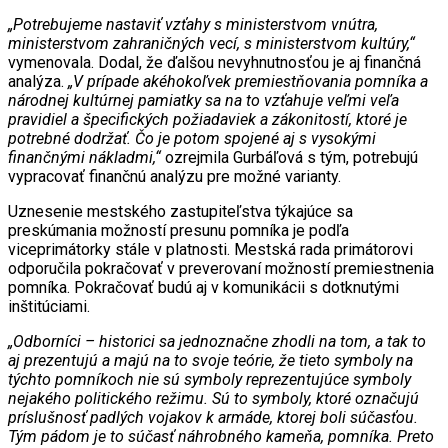
„Potrebujeme nastaviť vzťahy s ministerstvom vnútra,
ministerstvom zahraničných vecí, s ministerstvom kultúry,“
vymenovala. Dodal, že ďalšou nevyhnutnosťou je aj finančná
analýza.
„V prípade akéhokoľvek premiestňovania pomníka a
národnej kultúrnej pamiatky sa na to vzťahuje veľmi veľa
pravidiel a špecifických požiadaviek a zákonitostí, ktoré je
potrebné dodržať. Čo je potom spojené aj s vysokými
finančnými nákladmi,“
ozrejmila Gurbáľová s tým, potrebujú
vypracovať finančnú analýzu pre možné varianty.
Uznesenie mestského zastupiteľstva týkajúce sa
preskúmania možností presunu pomníka je podľa
viceprimátorky stále v platnosti. Mestská rada primátorovi
odporučila pokračovať v preverovaní možností premiestnenia
pomníka. Pokračovať budú aj v komunikácii s dotknutými
inštitúciami.
„Odborníci – historici sa jednoznačne zhodli na tom, a tak to
aj prezentujú a majú na to svoje teórie, že tieto symboly na
týchto pomníkoch nie sú symboly reprezentujúce symboly
nejakého politického režimu. Sú to symboly, ktoré označujú
príslušnosť padlých vojakov k armáde, ktorej boli súčasťou.
Tým pádom je to súčasť náhrobného kameňa, pomníka. Preto