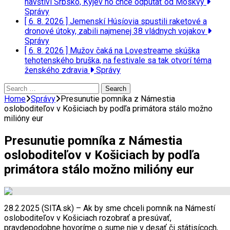
navštívi Srbsko, Kyjev ho chce odpútať od Moskvy
Správy
[ 6. 8. 2026 ]
Jemenskí Húsíovia spustili raketové a
dronové útoky, zabili najmenej 38 vládnych vojakov
Správy
[ 6. 8. 2026 ]
Mužov čaká na Lovestreame skúška
tehotenského bruška, na festivale sa tak otvorí téma
ženského zdravia
Správy
Search
for:
Home
Správy
Presunutie pomníka z Námestia
osloboditeľov v Košiciach by podľa primátora stálo možno
milióny eur
Presunutie pomníka z Námestia
osloboditeľov v Košiciach by podľa
primátora stálo možno milióny eur
28.2.2025 (SITA.sk) – Ak by sme chceli pomník na Námestí
osloboditeľov v Košiciach rozobrať a presúvať,
pravdepodobne hovoríme o sume nie v desať či státisícoch,