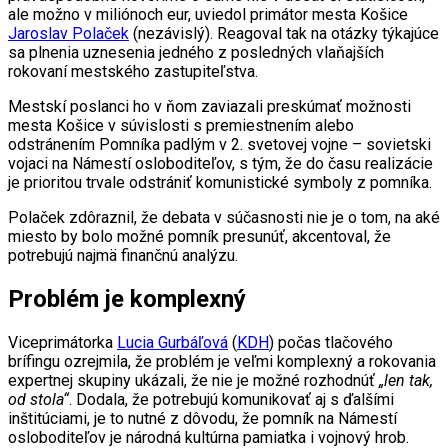
ale možno v miliónoch eur, uviedol primátor mesta Košice
Jaroslav Polaček
(nezávislý). Reagoval tak na otázky týkajúce
sa plnenia uznesenia jedného z posledných vlaňajších
rokovaní mestského zastupiteľstva.
Mestskí poslanci ho v ňom zaviazali preskúmať možnosti
mesta Košice v súvislosti s premiestnením alebo
odstránením Pomníka padlým v 2. svetovej vojne – sovietski
vojaci na Námestí osloboditeľov, s tým, že do času realizácie
je prioritou trvale odstrániť komunistické symboly z pomníka.
Polaček zdôraznil, že debata v súčasnosti nie je o tom, na aké
miesto by bolo možné pomník presunúť, akcentoval, že
potrebujú najmä finančnú analýzu.
Problém je komplexný
Viceprimátorka
Lucia Gurbáľová
(
KDH
) počas tlačového
brífingu ozrejmila, že problém je veľmi komplexný a rokovania
expertnej skupiny ukázali, že nie je možné rozhodnúť
„len tak,
od stola“
. Dodala, že potrebujú komunikovať aj s ďalšími
inštitúciami, je to nutné z dôvodu, že pomník na Námestí
osloboditeľov je národná kultúrna pamiatka i vojnový hrob.