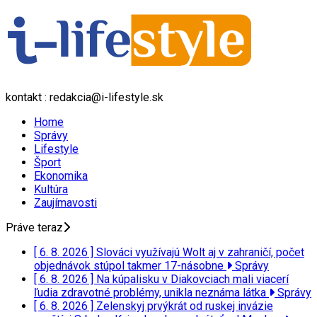
kontakt : redakcia@i-lifestyle.sk
Home
Správy
Lifestyle
Šport
Ekonomika
Kultúra
Zaujímavosti
Práve teraz
[ 6. 8. 2026 ]
Slováci využívajú Wolt aj v zahraničí, počet
objednávok stúpol takmer 17-násobne
Správy
[ 6. 8. 2026 ]
Na kúpalisku v Diakovciach mali viacerí
ľudia zdravotné problémy, unikla neznáma látka
Správy
[ 6. 8. 2026 ]
Zelenskyj prvýkrát od ruskej invázie