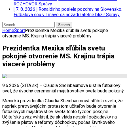
ROZHOVOR
Správy
[ 7. 8. 2026 ]
Ronaldinho posiela pozdrav na Slovensko.
Futbalová šou v Trnave sa nezadržateľne blíži!
Správy
Search
for:
Home
Šport
Prezidentka Mexika sľúbila svetu pokojné
otvorenie MS. Krajinu trápia viaceré problémy
Prezidentka Mexika sľúbila svetu
pokojné otvorenie MS. Krajinu trápia
viaceré problémy
9.6.2026 (SITA.sk) – Claudia Sheinbaumová uistila futbalový
svet, že úvodný ceremoniál majstrovstiev sveta bude pokojný.
Mexická prezidentka Claudia Sheinbaumová sľúbila svetu, že
napriek pretrvávajúcim protestom učiteľov bude otvorenie
futbalových majstrovstiev sveta tento týždeň pokojné.
Učiteľský zväz vyhlásil, že ak vláda nesplní požiadavky na
zvýšenie platov a reformy dôchodkov, počas štvrtkového