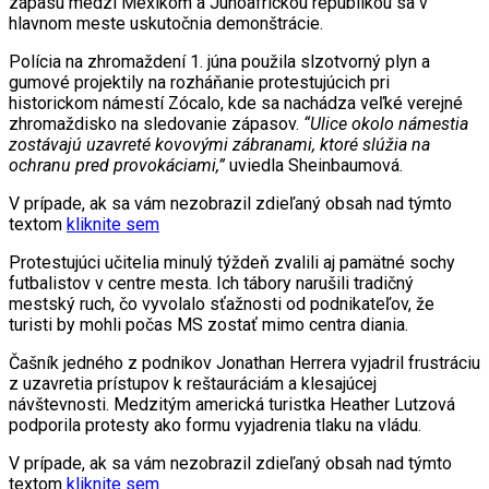
zápasu medzi Mexikom a Juhoafrickou republikou sa v
hlavnom meste uskutočnia demonštrácie.
Polícia na zhromaždení 1. júna použila slzotvorný plyn a
gumové projektily na rozháňanie protestujúcich pri
historickom námestí Zócalo, kde sa nachádza veľké verejné
zhromaždisko na sledovanie zápasov.
“Ulice okolo námestia
zostávajú uzavreté kovovými zábranami, ktoré slúžia na
ochranu pred provokáciami,”
uviedla Sheinbaumová.
V prípade, ak sa vám nezobrazil zdieľaný obsah nad týmto
textom
kliknite sem
Protestujúci učitelia minulý týždeň zvalili aj pamätné sochy
futbalistov v centre mesta. Ich tábory narušili tradičný
mestský ruch, čo vyvolalo sťažnosti od podnikateľov, že
turisti by mohli počas MS zostať mimo centra diania.
Čašník jedného z podnikov Jonathan Herrera vyjadril frustráciu
z uzavretia prístupov k reštauráciám a klesajúcej
návštevnosti. Medzitým americká turistka Heather Lutzová
podporila protesty ako formu vyjadrenia tlaku na vládu.
V prípade, ak sa vám nezobrazil zdieľaný obsah nad týmto
textom
kliknite sem