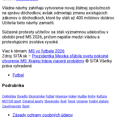
Vládne návrhy zahŕňajú vytvorenie novej štátnej spoločnosti
na správu dôchodkov, avšak odmietajú zmenu existujúcich
zákonov o dôchodkoch, ktoré by stáli až 400 miliónov dolárov.
Učitelia tieto návrhy zamietli.
Súčasné protesty učiteľov sa stali významnou udalosťou v
období pred MS 2026, pričom napätie medzi vládou a
protestujúcimi zostáva vysoké.
Viac k témam:
MS vo futbale 2026
Zdroj: SITA.sk –
Prezidentka Mexika sľúbila svetu pokojné
otvorenie MS. Krajinu trápia viaceré problémy
© SITA Všetky
práva vyhradené.
Futbal
Podrubrika
Cyklistika
Divadlo
Ekonomika
Futbal
Hisense
Hokej
Hudba
Knihy
Kultúra
MOTOR šport
Ostatné športy
Slovensko
Svet
Tenis
Umenie
Vodný slalom
Zaujímavosti
Šport
Zásady ochrany osobných údajov