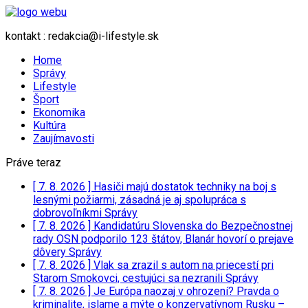
kontakt : redakcia@i-lifestyle.sk
Home
Správy
Lifestyle
Šport
Ekonomika
Kultúra
Zaujímavosti
Práve teraz
[ 7. 8. 2026 ]
Hasiči majú dostatok techniky na boj s
lesnými požiarmi, zásadná je aj spolupráca s
dobrovoľníkmi
Správy
[ 7. 8. 2026 ]
Kandidatúru Slovenska do Bezpečnostnej
rady OSN podporilo 123 štátov, Blanár hovorí o prejave
dôvery
Správy
[ 7. 8. 2026 ]
Vlak sa zrazil s autom na priecestí pri
Starom Smokovci, cestujúci sa nezranili
Správy
[ 7. 8. 2026 ]
Je Európa naozaj v ohrození? Pravda o
kriminalite, islame a mýte o konzervatívnom Rusku –