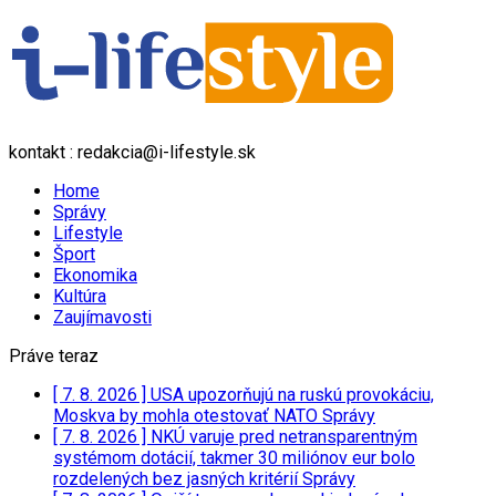
kontakt : redakcia@i-lifestyle.sk
Home
Správy
Lifestyle
Šport
Ekonomika
Kultúra
Zaujímavosti
Práve teraz
[ 7. 8. 2026 ]
USA upozorňujú na ruskú provokáciu,
Moskva by mohla otestovať NATO
Správy
[ 7. 8. 2026 ]
NKÚ varuje pred netransparentným
systémom dotácií, takmer 30 miliónov eur bolo
rozdelených bez jasných kritérií
Správy