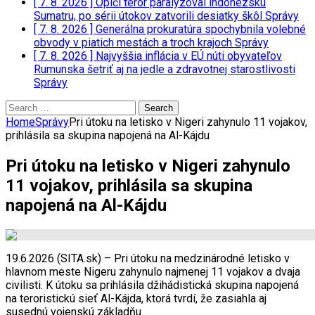
[ 7. 8. 2026 ]
Opičí teror paralyzoval indonézsku
Sumatru, po sérii útokov zatvorili desiatky škôl
Správy
[ 7. 8. 2026 ]
Generálna prokuratúra spochybnila volebné
obvody v piatich mestách a troch krajoch
Správy
[ 7. 8. 2026 ]
Najvyššia inflácia v EÚ núti obyvateľov
Rumunska šetriť aj na jedle a zdravotnej starostlivosti
Správy
Search
for:
Home
Správy
Pri útoku na letisko v Nigeri zahynulo 11 vojakov,
prihlásila sa skupina napojená na Al-Kájdu
Pri útoku na letisko v Nigeri zahynulo
11 vojakov, prihlásila sa skupina
napojená na Al-Kájdu
19.6.2026 (SITA.sk) – Pri útoku na medzinárodné letisko v
hlavnom meste Nigeru zahynulo najmenej 11 vojakov a dvaja
civilisti. K útoku sa prihlásila džihádistická skupina napojená
na teroristickú sieť Al-Kájda, ktorá tvrdí, že zasiahla aj
susednú vojenskú základňu.