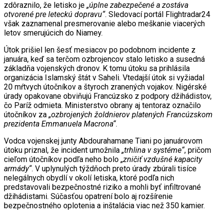
zdôraznilo, že letisko je
„úplne zabezpečené a zostáva
otvorené pre leteckú dopravu“
. Sledovací portál Flightradar24
však zaznamenal presmerovanie alebo meškanie viacerých
letov smerujúcich do Niamey.
Útok prišiel len šesť mesiacov po podobnom incidente z
januára, keď sa terčom ozbrojencov stalo letisko a susedná
základňa vojenských dronov. K tomu útoku sa prihlásila
organizácia Islamský štát v Saheli. Vtedajší útok si vyžiadal
20 mŕtvych útočníkov a štyroch zranených vojakov. Nigérské
úrady opakovane obviňujú Francúzsko z podpory džihádistov,
čo Paríž odmieta. Ministerstvo obrany aj tentoraz označilo
útočníkov za
„ozbrojených žoldnierov platených Francúzskom
prezidenta Emmanuela Macrona“
.
Vodca vojenskej junty Abdourahamane Tiani po januárovom
útoku priznal, že incident umožnila
„trhlina v systéme“
, pričom
cieľom útočníkov podľa neho bolo
„zničiť vzdušné kapacity
armády“
. V uplynulých týždňoch preto úrady zbúrali tisíce
nelegálnych obydlí v okolí letiska, ktoré podľa nich
predstavovali bezpečnostné riziko a mohli byť infiltrované
džihádistami. Súčasťou opatrení bolo aj rozšírenie
bezpečnostného oplotenia a inštalácia viac než 350 kamier.