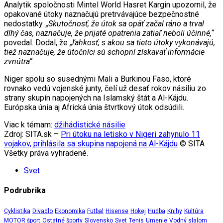
Analytik spoločnosti Mintel World Hasret Kargin upozornil, že
opakované útoky naznačujú pretrvávajúce bezpečnostné
nedostatky.
„Skutočnosť, že útok sa opäť začal ráno a trval
dlhý čas, naznačuje, že prijaté opatrenia zatiaľ neboli účinné,“
povedal. Dodal, že
„ľahkosť, s akou sa tieto útoky vykonávajú,
tiež naznačuje, že útočníci sú schopní získavať informácie
zvnútra“
.
Niger spolu so susednými Mali a Burkinou Faso, ktoré
rovnako vedú vojenské junty, čelí už desať rokov násiliu zo
strany skupín napojených na Islamský štát a Al-Kájdu.
Európska únia aj Africká únia štvrtkový útok odsúdili.
Viac k témam:
džihádistické násilie
Zdroj: SITA.sk –
Pri útoku na letisko v Nigeri zahynulo 11
vojakov, prihlásila sa skupina napojená na Al-Kájdu
© SITA
Všetky práva vyhradené.
Svet
Podrubrika
Cyklistika
Divadlo
Ekonomika
Futbal
Hisense
Hokej
Hudba
Knihy
Kultúra
MOTOR šport
Ostatné športy
Slovensko
Svet
Tenis
Umenie
Vodný slalom