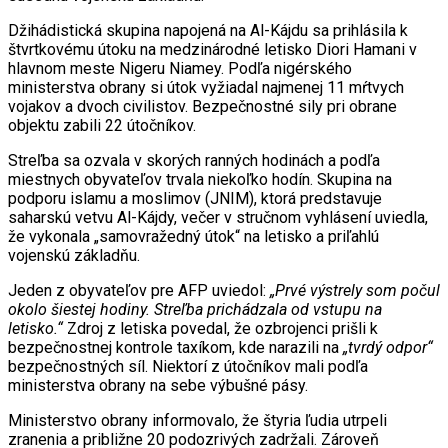
Džihádistická skupina napojená na Al-Kájdu sa prihlásila k
štvrtkovému útoku na medzinárodné letisko Diori Hamani v
hlavnom meste Nigeru Niamey. Podľa nigérského
ministerstva obrany si útok vyžiadal najmenej 11 mŕtvych
vojakov a dvoch civilistov. Bezpečnostné sily pri obrane
objektu zabili 22 útočníkov.
Streľba sa ozvala v skorých ranných hodinách a podľa
miestnych obyvateľov trvala niekoľko hodín. Skupina na
podporu islamu a moslimov (JNIM), ktorá predstavuje
saharskú vetvu Al-Kájdy, večer v stručnom vyhlásení uviedla,
že vykonala „samovražedný útok“ na letisko a priľahlú
vojenskú základňu.
Jeden z obyvateľov pre AFP uviedol:
„Prvé výstrely som počul
okolo šiestej hodiny. Streľba prichádzala od vstupu na
letisko.“
Zdroj z letiska povedal, že ozbrojenci prišli k
bezpečnostnej kontrole taxíkom, kde narazili na
„tvrdý odpor“
bezpečnostných síl. Niektorí z útočníkov mali podľa
ministerstva obrany na sebe výbušné pásy.
Ministerstvo obrany informovalo, že štyria ľudia utrpeli
zranenia a približne 20 podozrivých zadržali. Zároveň