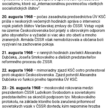
socializmu, ktoré sú „internacionálnou povinnosťou všetkých
socialistických štátov“.
20. augusta 1968
– počas zasadnutia predsedníctva ÚV KSČ
prišla v neskorých večerných hodinách správa o intervencii
vojsk piatich štátov Varšavskej zmluvy do ČSSR. Vstup vojsk
na územie Československa bol prijatý s obrovským odporom
jeho obyvateľov a vyžiadal si viac ako sto obetí a mnoho
zranených. Armáda ČSSR však nemobilizovala a občania boli
vyzývaní na zachovanie pokoja.
21. augusta 1968
– v ranných hodinách zavliekli Alexandra
Dubčeka, Josefa Smrkovského a ďalších predstaviteľov
reformného procesu do ZSSR.
22. augusta 1968
– mimoriadny zjazd KSČ ostro protestoval
proti okupácii Československa. Zjazd potvrdil Alexandra
Dubčeka vo funkcii prvého tajomníka ÚV KSČ.
23.- 26. augusta 1968
– moskovské rokovania medzi
prezidentom ČSSR Ludvíkom Svobodom a sovietskymi
predstaviteľmi sa skončili podpisom tzv. Moskovského
protokolu, na základe ktorého bola zaručená prítomnosť
sovietskych vojsk v ČSSR dovtedy, kým nepominie hrozba