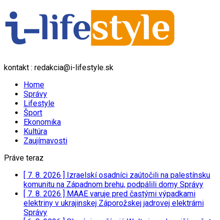
kontakt : redakcia@i-lifestyle.sk
Home
Správy
Lifestyle
Šport
Ekonomika
Kultúra
Zaujímavosti
Práve teraz
[ 7. 8. 2026 ]
Izraelskí osadníci zaútočili na palestínsku
komunitu na Západnom brehu, podpálili domy
Správy
[ 7. 8. 2026 ]
MAAE varuje pred častými výpadkami
elektriny v ukrajinskej Záporožskej jadrovej elektrárni
Správy