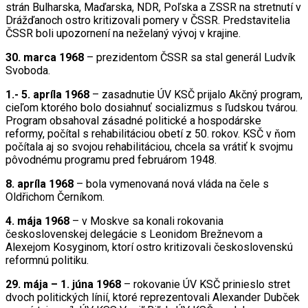
strán Bulharska, Maďarska, NDR, Poľska a ZSSR na stretnutí v
Drážďanoch ostro kritizovali pomery v ČSSR. Predstavitelia
ČSSR boli upozornení na neželaný vývoj v krajine.
30. marca 1968
– prezidentom ČSSR sa stal generál Ludvík
Svoboda.
1.- 5. apríla 1968
– zasadnutie ÚV KSČ prijalo Akčný program,
cieľom ktorého bolo dosiahnuť socializmus s ľudskou tvárou.
Program obsahoval zásadné politické a hospodárske
reformy, počítal s rehabilitáciou obetí z 50. rokov. KSČ v ňom
počítala aj so svojou rehabilitáciou, chcela sa vrátiť k svojmu
pôvodnému programu pred februárom 1948.
8. apríla 1968
– bola vymenovaná nová vláda na čele s
Oldřichom Černíkom.
4. mája 1968
– v Moskve sa konali rokovania
československej delegácie s Leonidom Brežnevom a
Alexejom Kosyginom, ktorí ostro kritizovali československú
reformnú politiku.
29. mája – 1. júna 1968
– rokovanie ÚV KSČ prinieslo stret
dvoch politických línií, ktoré reprezentovali Alexander Dubček