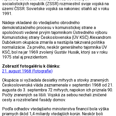
socialistických republík (ZSSR) rozmiestnil svoje vojská na
území ČSSR. Sovietske vojská sa nakoniec stiahli až v roku
1991.
Nádeje vkladané do vtedajšieho obrodného
demokratizačného procesu v komunistickej strane a
spoločnosti vedené prvým tajomníkom Ústredného výboru
Komunistickej strany Československa (ÚV KSČ) Alexandrom
Dubčekom okupácia zmarila a nastúpila takzvaná politika
normalizácie. Za prvého, neskôr generálneho tajomníka ÚV
KSČ, bol na jar 1969 zvolený Gustáv Husák, ktorý sa v roku
1975 stal aj prezidentom.
Zobraziť fotogalériu k článku:
21. august 1968 (fotografie)
Okupácia si vyžiadala desiatky mŕtvych a stovky zranených.
Československá vláda zaznamenala v septembri 1968 od 21.
augusta do 3. septembra 72 mŕtvych, napokon ich priznala 90.
Počty zranených sa líšili. Vojská za sebou nechali zničené
cesty a rozstrieľané fasády domov.
Podľa odhadov vtedajšieho ministerstva financií bola výška
priamych škôd 1,4 miliardy vtedajších korún. Neskôr boli