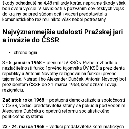
škody odhadnuté na 4,48 miliardy korún, nepriame škody však
boli oveľa vyššie. V súvislosti s pozvaním sovietskych vojsk
do krajiny sa pred súdom ocitli viacerí predstavitelia
komunistického režimu, nikto však nebol potrestaný.
Najvýznamnejšie udalosti Pražskej jari
a invázie do ČSSR
chronológia
3.- 5. januára 1968
– plénum ÚV KSČ v Prahe rozhodlo o
nezlučiteľnosti funkcií prvého tajomníka ÚV KSČ a prezidenta
republiky a Antonín Novotný rezignoval na funkciu prvého
tajomníka. Nahradil ho Alexander Dubček. Antonín Novotný bol
prezidentom ČSSR do 21. marca 1968, keď oznámil svoju
rezignáciu.
Začiatok roka 1968
– postupná demokratizácia spoločnosti
v ČSSR, vedúci predstavitelia strany sa pokúsili pod vedením
Alexandra Dubčeka o opatrnú reformu socialistického
politického systému.
23.- 24. marca 1968
– vedúci predstavitelia komunistických