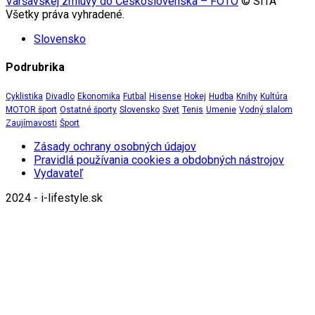
Varšavskej zmluvy do Československa – FOTO
© SITA
Všetky práva vyhradené.
Slovensko
Podrubrika
Cyklistika
Divadlo
Ekonomika
Futbal
Hisense
Hokej
Hudba
Knihy
Kultúra
MOTOR šport
Ostatné športy
Slovensko
Svet
Tenis
Umenie
Vodný slalom
Zaujímavosti
Šport
Zásady ochrany osobných údajov
Pravidlá používania cookies a obdobných nástrojov
Vydavateľ
2024 - i-lifestyle.sk