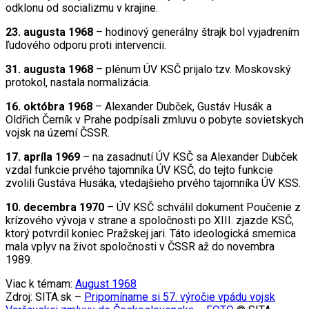
odklonu od socializmu v krajine.
23. augusta 1968
– hodinový generálny štrajk bol vyjadrením
ľudového odporu proti intervencii.
31. augusta 1968
– plénum ÚV KSČ prijalo tzv. Moskovský
protokol, nastala normalizácia.
16. októbra 1968
– Alexander Dubček, Gustáv Husák a
Oldřich Černík v Prahe podpísali zmluvu o pobyte sovietskych
vojsk na území ČSSR.
17. apríla 1969
– na zasadnutí ÚV KSČ sa Alexander Dubček
vzdal funkcie prvého tajomníka ÚV KSČ, do tejto funkcie
zvolili Gustáva Husáka, vtedajšieho prvého tajomníka ÚV KSS.
10. decembra 1970
– ÚV KSČ schválil dokument Poučenie z
krízového vývoja v strane a spoločnosti po XIII. zjazde KSČ,
ktorý potvrdil koniec Pražskej jari. Táto ideologická smernica
mala vplyv na život spoločnosti v ČSSR až do novembra
1989.
Viac k témam:
August 1968
Zdroj: SITA.sk –
Pripomíname si 57. výročie vpádu vojsk