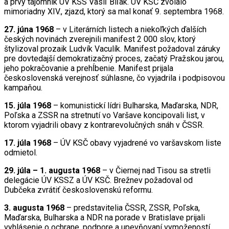
a prvý tajomník ÚV KSS Vasiľ Biľak. ÚV KSČ zvolalo
mimoriadny XIV., zjazd, ktorý sa mal konať 9. septembra 1968.
27. júna 1968
– v Literárních listech a niekoľkých ďalších
českých novinách zverejnili manifest 2 000 slov, ktorý
štylizoval prozaik Ludvík Vaculík. Manifest požadoval záruky
pre dovtedajší demokratizačný proces, začatý Pražskou jarou,
jeho pokračovanie a prehĺbenie. Manifest prijala
československá verejnosť súhlasne, čo vyjadrila i podpisovou
kampaňou.
15. júla 1968
– komunistickí lídri Bulharska, Maďarska, NDR,
Poľska a ZSSR na stretnutí vo Varšave koncipovali list, v
ktorom vyjadrili obavy z kontrarevolučných snáh v ČSSR.
17. júla 1968
– ÚV KSČ obavy vyjadrené vo varšavskom liste
odmietol.
29. júla – 1. augusta 1968
– v Čiernej nad Tisou sa stretli
delegácie ÚV KSSZ a ÚV KSČ. Brežnev požadoval od
Dubčeka zvrátiť československú reformu.
3. augusta 1968
– predstavitelia ČSSR, ZSSR, Poľska,
Maďarska, Bulharska a NDR na porade v Bratislave prijali
vyhlásenie o ochrane, podpore a upevňovaní vymožeností