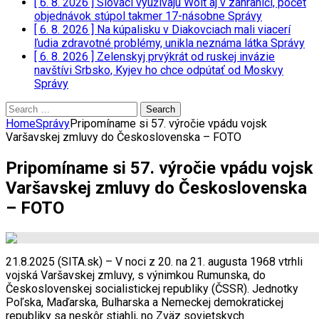
[ 6. 8. 2026 ]
Slováci využívajú Wolt aj v zahraničí, počet
objednávok stúpol takmer 17-násobne
Správy
[ 6. 8. 2026 ]
Na kúpalisku v Diakovciach mali viacerí
ľudia zdravotné problémy, unikla neznáma látka
Správy
[ 6. 8. 2026 ]
Zelenskyj prvýkrát od ruskej invázie
navštívi Srbsko, Kyjev ho chce odpútať od Moskvy
Správy
Search
for:
Home
Správy
Pripomíname si 57. výročie vpádu vojsk
Varšavskej zmluvy do Československa – FOTO
Pripomíname si 57. výročie vpádu vojsk
Varšavskej zmluvy do Československa
– FOTO
21.8.2025 (SITA.sk) – V noci z 20. na 21. augusta 1968 vtrhli
vojská Varšavskej zmluvy, s výnimkou Rumunska, do
Československej socialistickej republiky (ČSSR). Jednotky
Poľska, Maďarska, Bulharska a Nemeckej demokratickej
republiky sa neskôr stiahli, no Zväz sovietskych