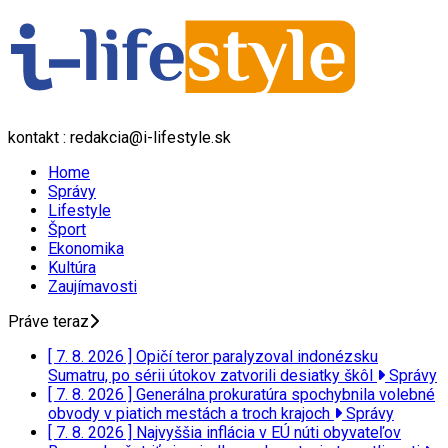
kontakt : redakcia@i-lifestyle.sk
Home
Správy
Lifestyle
Šport
Ekonomika
Kultúra
Zaujímavosti
Práve teraz
[ 7. 8. 2026 ]
Opičí teror paralyzoval indonézsku
Sumatru, po sérii útokov zatvorili desiatky škôl
Správy
[ 7. 8. 2026 ]
Generálna prokuratúra spochybnila volebné
obvody v piatich mestách a troch krajoch
Správy
[ 7. 8. 2026 ]
Najvyššia inflácia v EÚ núti obyvateľov