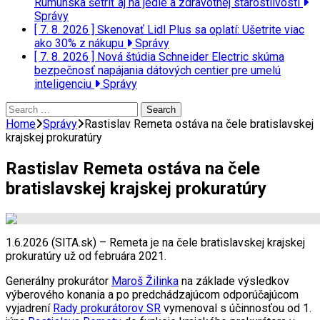
Rumunska šetriť aj na jedle a zdravotnej starostlivosti
Správy
[ 7. 8. 2026 ]
Skenovať Lidl Plus sa oplatí: Ušetrite viac
ako 30% z nákupu
Správy
[ 7. 8. 2026 ]
Nová štúdia Schneider Electric skúma
bezpečnosť napájania dátových centier pre umelú
inteligenciu
Správy
Search
for:
Home
Správy
Rastislav Remeta ostáva na čele bratislavskej
krajskej prokuratúry
Rastislav Remeta ostáva na čele
bratislavskej krajskej prokuratúry
1.6.2026 (SITA.sk) – Remeta je na čele bratislavskej krajskej
prokuratúry už od februára 2021.
Generálny prokurátor
Maroš Žilinka
na základe výsledkov
výberového konania a po predchádzajúcom odporúčajúcom
vyjadrení
Rady prokurátorov SR
vymenoval s účinnosťou od 1.