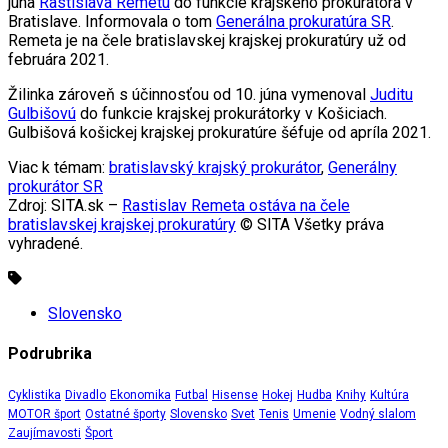
júna
Rastislava Remetu
do funkcie krajského prokurátora v
Bratislave. Informovala o tom
Generálna prokuratúra SR
.
Remeta je na čele bratislavskej krajskej prokuratúry už od
februára 2021.
Žilinka zároveň s účinnosťou od 10. júna vymenoval
Juditu
Gulbišovú
do funkcie krajskej prokurátorky v Košiciach.
Gulbišová košickej krajskej prokuratúre šéfuje od apríla 2021.
Viac k témam:
bratislavský krajský prokurátor
,
Generálny
prokurátor SR
Zdroj: SITA.sk –
Rastislav Remeta ostáva na čele
bratislavskej krajskej prokuratúry
© SITA Všetky práva
vyhradené.
Slovensko
Podrubrika
Cyklistika
Divadlo
Ekonomika
Futbal
Hisense
Hokej
Hudba
Knihy
Kultúra
MOTOR šport
Ostatné športy
Slovensko
Svet
Tenis
Umenie
Vodný slalom
Zaujímavosti
Šport