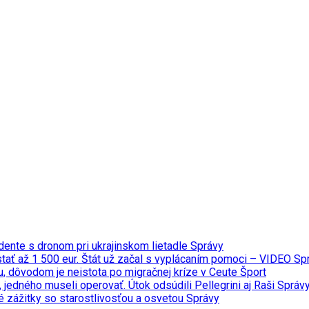
dente s dronom pri ukrajinskom lietadle
Správy
ať až 1 500 eur. Štát už začal s vyplácaním pomoci – VIDEO
Sp
u, dôvodom je neistota po migračnej kríze v Ceute
Šport
 jedného museli operovať. Útok odsúdili Pellegrini aj Raši
Správ
 zážitky so starostlivosťou a osvetou
Správy