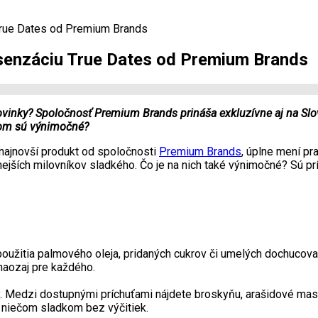
True Dates od Premium Brands
 senzáciu True Dates od Premium Brands
ovinky? Spoločnosť Premium Brands prináša exkluzívne aj na Slo
 čom sú výnimočné?
 najnovší produkt od spoločnosti
Premium Brands
, úplne mení pr
čnejších milovníkov sladkého. Čo je na nich také výnimočné? Sú pr
oužitia palmového oleja, pridaných cukrov či umelých dochucovadi
 naozaj pre každého.
ky. Medzi dostupnými príchuťami nájdete broskyňu, arašidové mas
o niečom sladkom bez výčitiek.