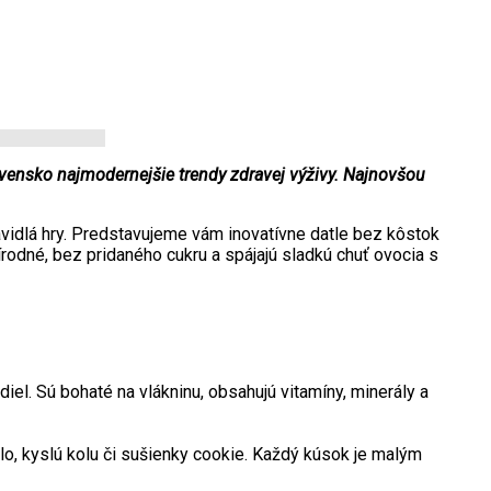
vensko najmodernejšie trendy zdravej výživy. Najnovšou
avidlá hry. Predstavujeme vám inovatívne datle bez kôstok
írodné, bez pridaného cukru a spájajú sladkú chuť ovocia s
el. Sú bohaté na vlákninu, obsahujú vitamíny, minerály a
lo, kyslú kolu či sušienky cookie. Každý kúsok je malým