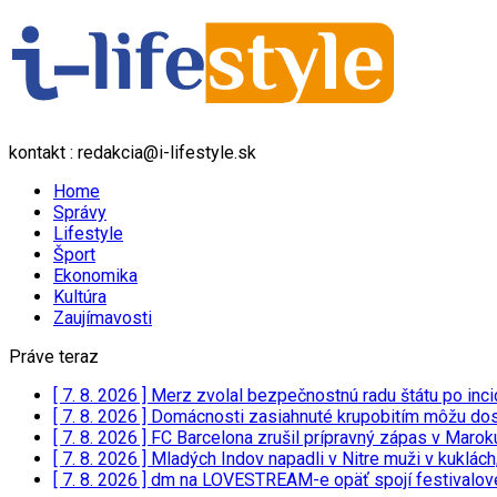
kontakt : redakcia@i-lifestyle.sk
Home
Správy
Lifestyle
Šport
Ekonomika
Kultúra
Zaujímavosti
Práve teraz
[ 7. 8. 2026 ]
Merz zvolal bezpečnostnú radu štátu po inci
[ 7. 8. 2026 ]
Domácnosti zasiahnuté krupobitím môžu dost
[ 7. 8. 2026 ]
FC Barcelona zrušil prípravný zápas v Marok
[ 7. 8. 2026 ]
Mladých Indov napadli v Nitre muži v kuklách,
[ 7. 8. 2026 ]
dm na LOVESTREAM-e opäť spojí festivalové