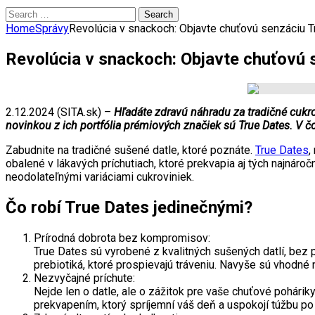
Search
for:
Home
Správy
Revolúcia v snackoch: Objavte chuťovú senzáciu 
Revolúcia v snackoch: Objavte chuťovú
2.12.2024 (SITA.sk) –
Hľadáte zdravú náhradu za tradičné cukr
novinkou z ich portfólia prémiových značiek sú True Dates. V
Zabudnite na tradičné sušené datle, ktoré poznáte.
True Dates
,
obalené v lákavých príchutiach, ktoré prekvapia aj tých najnáro
neodolateľnými variáciami cukroviniek.
Čo robí True Dates jedinečnými?
Prírodná dobrota bez kompromisov:
True Dates sú vyrobené z kvalitných sušených datlí, bez p
prebiotiká, ktoré prospievajú tráveniu. Navyše sú vhodné
Nezvyčajné príchute:
Nejde len o datle, ale o zážitok pre vaše chuťové pohári
prekvapením, ktorý spríjemní váš deň a uspokojí túžbu p