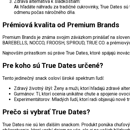
Zdravá alternatíva k sladkostiam:
Ak hľadáte náhradu za tradičné cukrovinky, True Dates sú
odmenu počas náročného dňa.
Prémiová kvalita od Premium Brands
Premium Brands je známa svojim záväzkom prinášať na slovensk
BAREBELLS, NOCCO, FROOSH, SPROUD, TRUE CO. a prémiových p
Najnovším prírastkom sú práve True Dates, ktoré spájajú inovác
Pre koho sú True Dates určené?
Tento jedinečný snack osloví široké spektrum ľudí:
Zdravý životný štýl: Ženy a muži, ktorí hľadajú zdravé al
Gurmánov: Tí, ktorí ocenia unikátne chute a spojenie ovoc
Experimentátorov: Mladých ľudí, ktorí radi objavujú nové t
Prečo si vybrať True Dates?
True Dates nie sú len ďalším snackom. Produkt ponúka chuťový 