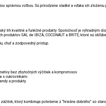
 tou správnou voľbou. Sú prirodzene sladké a vďaka ich zloženiu
ý trh kvalitné a funkčné produkty. Spoločnosť je výhradným di
roduktov SAL de IBIZA, COCONAUT a BRITE, ktoré sú obľúbené
iu, chuť a zodpovedný prístup.
ternatívy bez zbytočných výčitiek a kompromisov.
ia s cukrovinkami.
rendy a produkty.
zážitok, ktorý kombinuje potešenie z “hriešne dobrého” so star